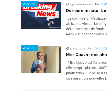
A LA UNE
23 novembre 2020
,
Par
LOME
Dernière minute : Le
La commission d’éthique d
africaine, Ahmad, lui inf
détournements de fonds. L
mars 2017 et candidat à 
A LA UNE
11 août 2022
,
Par
LOME GAZ
Miss Quavo : des pho
Miss Quavo est l’une des 
elle compte plus de 10000
publication. Elle ne se l
Lire aussi : De nouvelles [