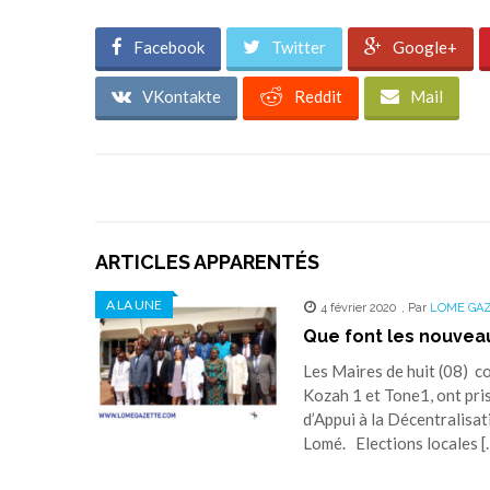
Facebook
Twitter
Google+
VKontakte
Reddit
Mail
ARTICLES APPARENTÉS
A LA UNE
4 février 2020
,
Par
LOME GA
Que font les nouveau
Les Maires de huit (08) c
Kozah 1 et Tone1, ont pri
d’Appui à la Décentralisat
Lomé. Elections locales [