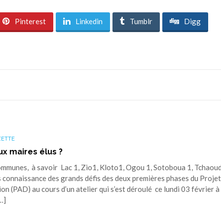
Pinterest
Linkedin
Tumblr
Digg
ZETTE
x maires élus ?
ommunes, à savoir Lac 1, Zio1, Kloto1, Ogou 1, Sotoboua 1, Tchaoud
s connaissance des grands défis des deux premières phases du Projet
ion (PAD) au cours d’un atelier qui s’est déroulé ce lundi 03 février à
…]