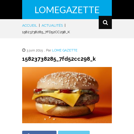
LOMEGAZETTE
ACCUEIL
|
ACTUALITÉS
|
15823738285_7FD52CC298_K
3 juin 2015
,
Par
LOME GAZETTE
15823738285_7fd52cc298_k