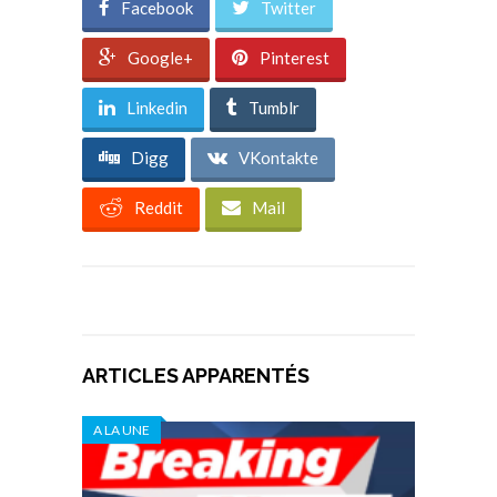
Facebook
Twitter
Google+
Pinterest
Linkedin
Tumblr
Digg
VKontakte
Reddit
Mail
ARTICLES APPARENTÉS
A LA UNE