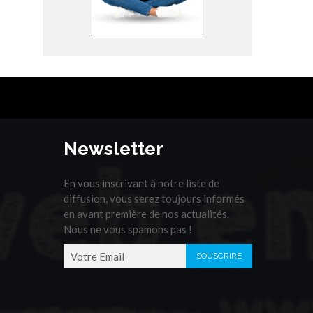
Newsletter
En vous inscrivant à notre liste de
diffusion, vous serez toujours informés
en avant première de nos actualités.
Nous ne vous spamons pas !