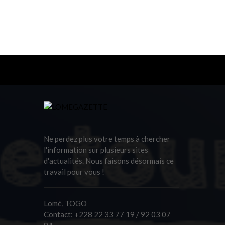
Ne perdez plus votre temps à chercher
l'information sur plusieurs sites
d'actualités. Nous faisons désormais ce
travail pour vous !
Lomé, TOGO
Contact:
+228 22 33 77 19 / 92 03 07