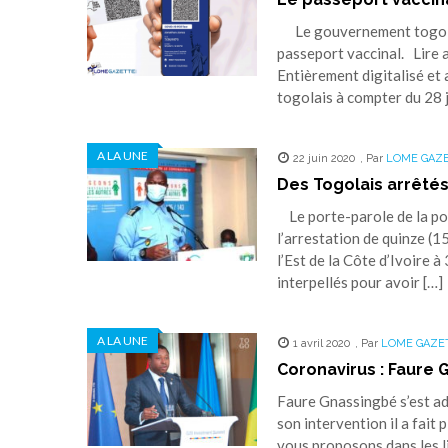
Le gouvernement togolais 
passeport vaccinal. Lire 
Entièrement digitalisé et
togolais à compter du 28 ju
A LA UNE
22 juin 2020
,
Par
LOME GAZ
Des Togolais arrêtés 
Le porte-parole de la pol
l’arrestation de quinze (1
l’Est de la Côte d’Ivoire 
interpellés pour avoir […]
A LA UNE
1 avril 2020
,
Par
LOME GAZE
Coronavirus : Faure G
Faure Gnassingbé s’est adr
son intervention il a fai
vous proposons dans les l