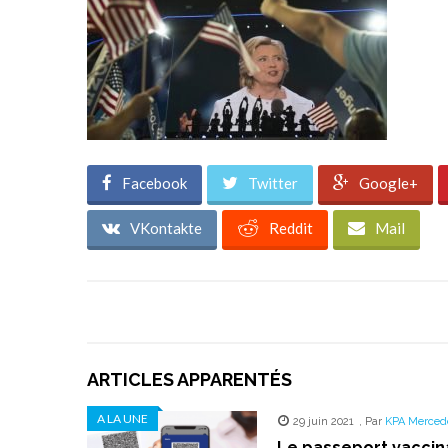
Facebook
Twitter
Google+
VKontakte
Reddit
Mail
ARTICLES APPARENTÉS
A LA UNE
29 juin 2021
,
Par
KPA Merced
Le passeport vaccin