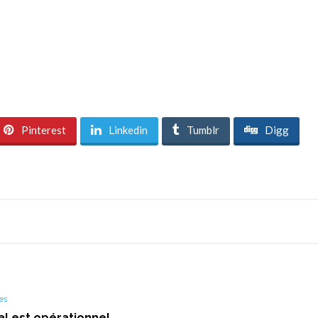
Pinterest
Linkedin
Tumblr
Digg
es
al est opérationnel