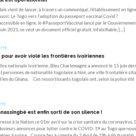
vient de lancer, à travers un communiqué, l’établissement en lign
aussi: Le Togo vers l’adoption du passeport vaccinal Covid ?
 accessible en ligne, le #PasseportVaccinal lancé par le Gouvernemen
in 2021, se veut un document officiel gratuit, infalsifiable, […]
ETTE
pour avoir violé les frontières ivoiriennes
ice nationale ivoirienne, Bleu Charlemagne a annoncé le 15 juin dern
5) personnes de nationalité togolaise à Noé, une ville frontalière sit
à 3 km du Ghana. Ces ressortissants togolais ont, selon la police été
TTE
nassingbé est enfin sorti de son silence !
essé à la Nation ce 01er avril sur la crise sanitaire du coronavirus.
t plusieurs annonces pour lutter contre le COVID-19 au Togo que nou
ignes à suivre. Couvre feu à compte du 2 Avril de 19h à 6h du matin.