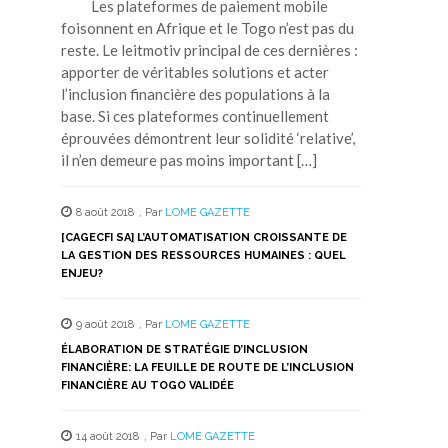
Les plateformes de paiement mobile
foisonnent en Afrique et le Togo n’est pas du
reste. Le leitmotiv principal de ces dernières :
apporter de véritables solutions et acter
l’inclusion financière des populations à la
base. Si ces plateformes continuellement
éprouvées démontrent leur solidité ‘relative’,
il n’en demeure pas moins important […]
8 août 2018
,
Par
LOME GAZETTE
[CAGECFI SA] L’AUTOMATISATION CROISSANTE DE
LA GESTION DES RESSOURCES HUMAINES : QUEL
ENJEU?
9 août 2018
,
Par
LOME GAZETTE
ÉLABORATION DE STRATÉGIE D’INCLUSION
FINANCIÈRE: LA FEUILLE DE ROUTE DE L’INCLUSION
FINANCIÈRE AU TOGO VALIDÉE
14 août 2018
,
Par
LOME GAZETTE