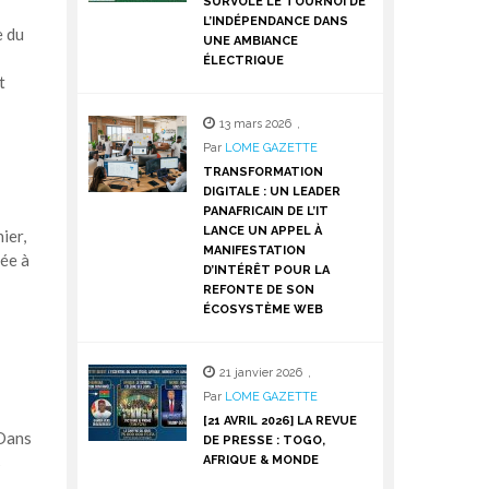
SURVOLE LE TOURNOI DE
L’INDÉPENDANCE DANS
e du
UNE AMBIANCE
ÉLECTRIQUE
t
13 mars 2026
,
Par
LOME GAZETTE
TRANSFORMATION
DIGITALE : UN LEADER
PANAFRICAIN DE L’IT
LANCE UN APPEL À
ier,
MANIFESTATION
uée à
D’INTÉRÊT POUR LA
REFONTE DE SON
ÉCOSYSTÈME WEB
21 janvier 2026
,
Par
LOME GAZETTE
[21 AVRIL 2026] LA REVUE
 Dans
DE PRESSE : TOGO,
s
AFRIQUE & MONDE