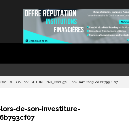
-LORS-DE-SON-INVESTITURE-PAR_D86C574FF604DA614209B0E6B793CF07
lors-de-son-investiture-
6b793cf07