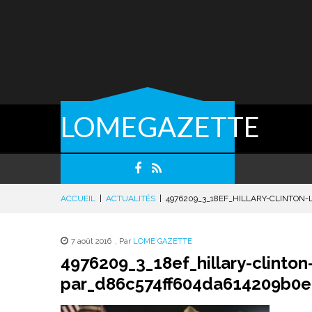
LOMEGAZETTE
ACCUEIL
|
ACTUALITÉS
|
4976209_3_18EF_HILLARY-CLINTON
7 août 2016
,
Par
LOME GAZETTE
4976209_3_18ef_hillary-clinton-
par_d86c574ff604da614209b0e