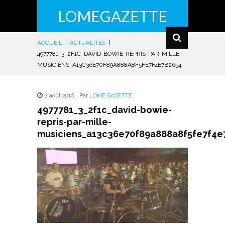
LOMEGAZETTE
ACCUEIL
|
ACTUALITÉS
|
4977781_3_2F1C_DAVID-BOWIE-REPRIS-PAR-MILLE-
MUSICIENS_A13C36E70F89A888A8F5FE7F4E7B2654
7 août 2016
,
Par
LOME GAZETTE
4977781_3_2f1c_david-bowie-
repris-par-mille-
musiciens_a13c36e70f89a888a8f5fe7f4e