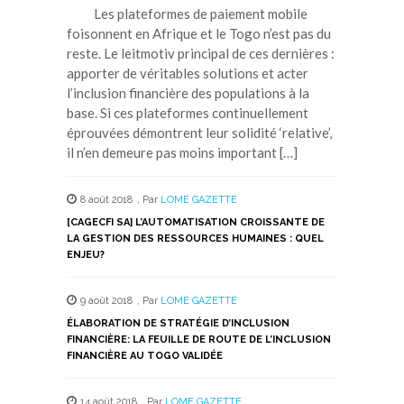
Les plateformes de paiement mobile
foisonnent en Afrique et le Togo n’est pas du
reste. Le leitmotiv principal de ces dernières :
apporter de véritables solutions et acter
l’inclusion financière des populations à la
base. Si ces plateformes continuellement
éprouvées démontrent leur solidité ‘relative’,
il n’en demeure pas moins important […]
8 août 2018
,
Par
LOME GAZETTE
[CAGECFI SA] L’AUTOMATISATION CROISSANTE DE
LA GESTION DES RESSOURCES HUMAINES : QUEL
ENJEU?
9 août 2018
,
Par
LOME GAZETTE
ÉLABORATION DE STRATÉGIE D’INCLUSION
FINANCIÈRE: LA FEUILLE DE ROUTE DE L’INCLUSION
FINANCIÈRE AU TOGO VALIDÉE
14 août 2018
,
Par
LOME GAZETTE