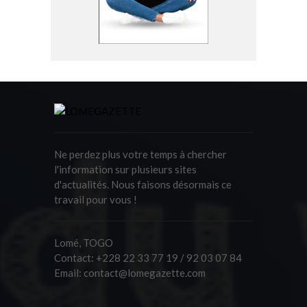
Ne perdez plus votre temps à chercher
l'information sur plusieurs sites
d'actualités. Nous faisons désormais ce
travail pour vous !
Lomé, TOGO
Contact:
+228 22 33 77 19 / 92 03 07 84
Email:
contact@lomegazette.com