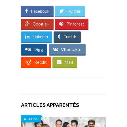
Facebook
Twitter
Google+
Pinterest
Linkedin
Tumblr
Digg
VKontakte
Reddit
Mail
ARTICLES APPARENTÉS
A LA UNE