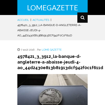
LOMEGAZETTE
ACCUEIL
|
ACTUALITÉS
|
4978421_3_3912_LA-BANQUE-D-ANGLETERRE-A-
ABAISSE-JEUDI-4-
AO_44D2430E813B81913DCF942F0C1F611D
7 août 2016
,
Par
LOME GAZETTE
4978421_3_3912_la-banque-d-
angleterre-a-abaisse-jeudi-4-
ao_44d2430e813b81913dcf942f0c1f611d