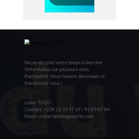
Ne perdez plus votre temps à chercher
l'information sur plusieurs sites
d'actualités. Nous faisons désormais ce
travail pour vous !
Lomé, TOGO
Contact:
+228 22 33 77 19 / 92 03 07 84
Email:
contact@lomegazette.com