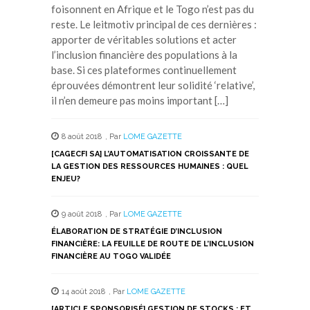
foisonnent en Afrique et le Togo n’est pas du
reste. Le leitmotiv principal de ces dernières :
apporter de véritables solutions et acter
l’inclusion financière des populations à la
base. Si ces plateformes continuellement
éprouvées démontrent leur solidité ‘relative’,
il n’en demeure pas moins important […]
8 août 2018
,
Par
LOME GAZETTE
[CAGECFI SA] L’AUTOMATISATION CROISSANTE DE
LA GESTION DES RESSOURCES HUMAINES : QUEL
ENJEU?
9 août 2018
,
Par
LOME GAZETTE
ÉLABORATION DE STRATÉGIE D’INCLUSION
FINANCIÈRE: LA FEUILLE DE ROUTE DE L’INCLUSION
FINANCIÈRE AU TOGO VALIDÉE
14 août 2018
,
Par
LOME GAZETTE
[ARTICLE SPONSORISÉ] GESTION DE STOCKS : ET