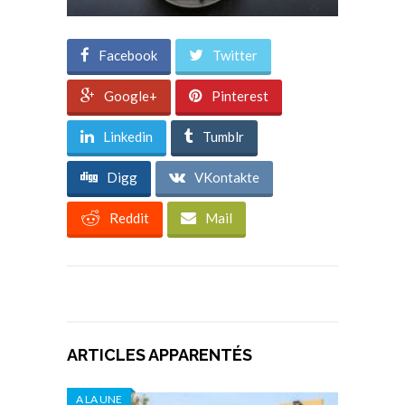
Facebook
Twitter
Google+
Pinterest
Linkedin
Tumblr
Digg
VKontakte
Reddit
Mail
ARTICLES APPARENTÉS
A LA UNE