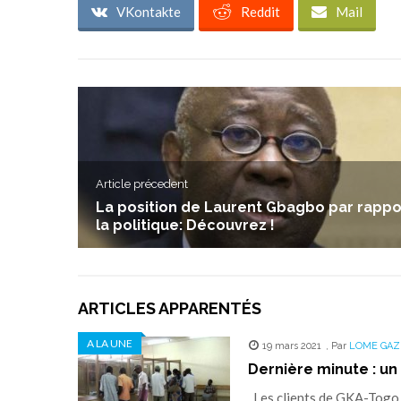
VKontakte
Reddit
Mail
Article précedent
La position de Laurent Gbagbo par rappo
la politique: Découvrez !
ARTICLES APPARENTÉS
A LA UNE
19 mars 2021
,
Par
LOME GAZ
Dernière minute : un
Les clients de GKA-Togo, u