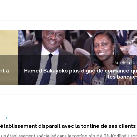
Article suiva
rt à
Hamed Bakayoko plus digne de confiance q
les banque
ETTE
 établissement disparait avec la tontine de ses clients
n établissement spécialisé dans la tontine, situé à Bè-Kodjindji, so