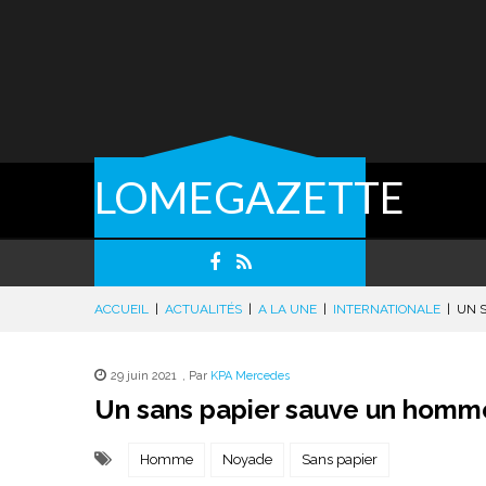
LOMEGAZETTE
ACCUEIL
|
ACTUALITÉS
|
A LA UNE
|
INTERNATIONALE
|
UN 
29 juin 2021
,
Par
KPA Mercedes
Un sans papier sauve un homm
Homme
Noyade
Sans papier