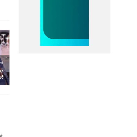
nt
ue
s!
nt