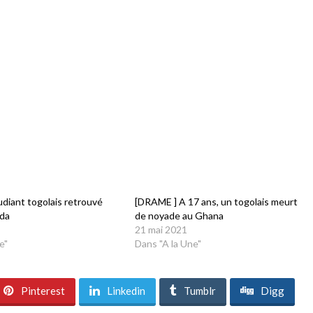
diant togolais retrouvé
[DRAME ] A 17 ans, un togolais meurt
ada
de noyade au Ghana
21 mai 2021
e"
Dans "A la Une"
Pinterest
Linkedin
Tumblr
Digg