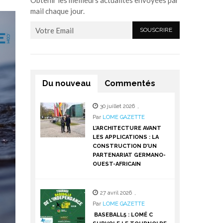
Obtenir les meilleurs actualités envoyées par
mail chaque jour.
Du nouveau
Commentés
30 juillet 2026
,
Par
LOME GAZETTE
L’ARCHITECTURE AVANT
LES APPLICATIONS : LA
CONSTRUCTION D’UN
PARTENARIAT GERMANO-
OUEST-AFRICAIN
27 avril 2026
,
Par
LOME GAZETTE
BASEBALL5 : LOMÉ C