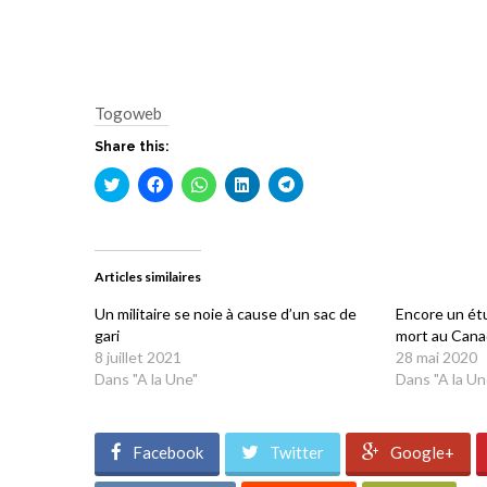
Togoweb
Share this:
Cliquez
Cliquez
Cliquez
Cliquez
Cliquez
pour
pour
pour
pour
pour
partager
partager
partager
partager
partager
sur
sur
sur
sur
sur
Twitter(ouvre
Facebook(ouvre
WhatsApp(ouvre
LinkedIn(ouvre
Telegram(ouvre
dans
dans
dans
dans
dans
une
une
une
une
une
Articles similaires
nouvelle
nouvelle
nouvelle
nouvelle
nouvelle
fenêtre)
fenêtre)
fenêtre)
fenêtre)
fenêtre)
Un militaire se noie à cause d’un sac de
Encore un étu
gari
mort au Can
8 juillet 2021
28 mai 2020
Dans "A la Une"
Dans "A la Un
Facebook
Twitter
Google+