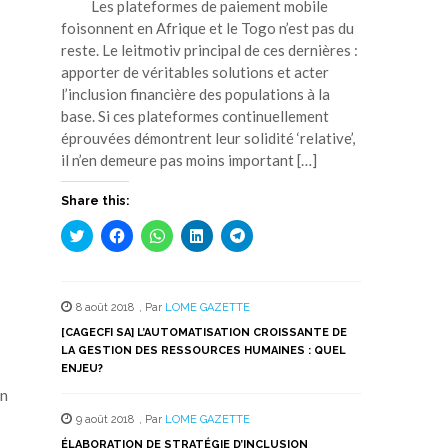
Les plateformes de paiement mobile
foisonnent en Afrique et le Togo n’est pas du
reste. Le leitmotiv principal de ces dernières :
apporter de véritables solutions et acter
l’inclusion financière des populations à la
base. Si ces plateformes continuellement
éprouvées démontrent leur solidité ‘relative’,
il n’en demeure pas moins important […]
Share this:
Cliquez
Cliquez
Cliquez
Cliquez
Cliquez
pour
pour
pour
pour
pour
partager
partager
partager
partager
partager
sur
sur
sur
sur
sur
Twitter(ouvre
Facebook(ouvre
WhatsApp(ouvre
LinkedIn(ouvre
Telegram(ouvre
dans
dans
dans
dans
dans
8 août 2018
,
Par
LOME GAZETTE
une
une
une
une
une
nouvelle
nouvelle
nouvelle
nouvelle
nouvelle
[CAGECFI SA] L’AUTOMATISATION CROISSANTE DE
fenêtre)
fenêtre)
fenêtre)
fenêtre)
fenêtre)
LA GESTION DES RESSOURCES HUMAINES : QUEL
ENJEU?
en
9 août 2018
,
Par
LOME GAZETTE
ÉLABORATION DE STRATÉGIE D’INCLUSION