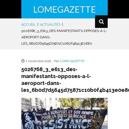
LOMEGAZETTE
ACCUEIL
|
ACTUALITÉS
|
5026768_3_E613_DES-MANIFESTANTS-OPPOSES-A-L-
AEROPORT-DANS-
LES_6B0D7D5645D75871C10B0F4B413E0E80
7 novembre 2016
,
Par
LOME GAZETTE
5026768_3_e613_des-
manifestants-opposes-a-l-
aeroport-dans-
les_6b0d7d5645d75871c10b0f4b413e0e8