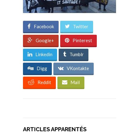
Facebook
Twitter
Google+
Pinterest
Linkedin
Tumblr
Digg
VKontakte
Reddit
Mail
ARTICLES APPARENTÉS