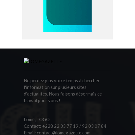
Ne perdez plus votre temps à chercher
l'information sur plusieurs sites
d'actualités. Nous faisons désormais ce
travail pour vous !
Lomé, TOGO
Contact:
+228 22 33 77 19 / 92 03 07 84
Email:
contact@lomegazette.com