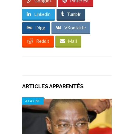
Google+
Pinterest
Linkedin
Tumblr
Digg
VKontakte
Reddit
Mail
ARTICLES APPARENTÉS
A LA UNE