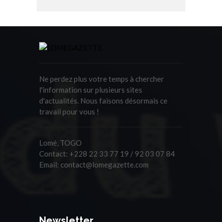
Ne perdez plus votre temps à chercher
l'information sur plusieurs sites
d'actualités. Nous faisons désormais ce
travail pour vous !
Lomé, TOGO
Contact:
+228 22 33 77 19 / 92 03 07 84
Email:
contact@lomegazette.com
Newsletter