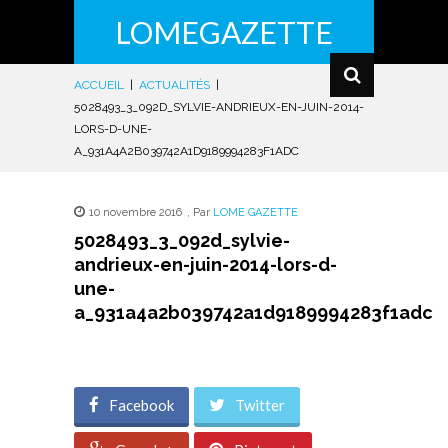
LOMEGAZETTE
ACCUEIL
|
ACTUALITÉS
|
5028493_3_092D_SYLVIE-ANDRIEUX-EN-JUIN-2014-
LORS-D-UNE-
A_931A4A2B039742A1D9189994283F1ADC
10 novembre 2016
,
Par
LOME GAZETTE
5028493_3_092d_sylvie-
andrieux-en-juin-2014-lors-d-
une-
a_931a4a2b039742a1d9189994283f1adc
Facebook
Twitter