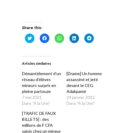
Share this:
Cliquez
Cliquez
Cliquez
Cliquez
Cliquez
pour
pour
pour
pour
pour
partager
partager
partager
partager
partager
sur
sur
sur
sur
sur
Twitter(ouvre
Facebook(ouvre
WhatsApp(ouvre
LinkedIn(ouvre
Telegram(ouvre
dans
dans
dans
dans
dans
une
une
une
une
une
Articles similaires
nouvelle
nouvelle
nouvelle
nouvelle
nouvelle
fenêtre)
fenêtre)
fenêtre)
fenêtre)
fenêtre)
Démantèlement d’un
[Drame] Un homme
réseau d’élèves
assassiné et jeté
mineurs surpris en
devant le CEG
pleine partouze
Adakpamé
7 mai 2021
24 janvier 2022
Dans "A la Une"
Dans "A la Une"
[TRAFIC DE FAUX
BILLETS] : des
millions de F CFA
saisis chez un mineur