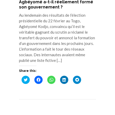
Agbéyomé a-t-il réellement formé
son gouvernement ?
Au lendemain des résultats de l’élection
présidentielle du 22 février au Togo,
Agbéyomé Kodjo, convaincu qu’il est le
véritable gagnant du scrutin a réclamé le
transfert du pouvoir et annoncé la formation
d’un gouvernement dans les prochains jours.
L’information a fait le tour des réseaux
sociaux. Des internautes avaient même
publié une liste fictive […]
Share this:
Cliquez
Cliquez
Cliquez
Cliquez
Cliquez
pour
pour
pour
pour
pour
partager
partager
partager
partager
partager
sur
sur
sur
sur
sur
Twitter(ouvre
Facebook(ouvre
WhatsApp(ouvre
LinkedIn(ouvre
Telegram(ouvre
dans
dans
dans
dans
dans
une
une
une
une
une
nouvelle
nouvelle
nouvelle
nouvelle
nouvelle
fenêtre)
fenêtre)
fenêtre)
fenêtre)
fenêtre)