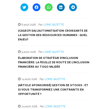
Cliquez
Cliquez
Cliquez
Cliquez
Cliquez
pour
pour
pour
pour
pour
partager
partager
partager
partager
partager
sur
sur
sur
sur
sur
Twitter(ouvre
Facebook(ouvre
WhatsApp(ouvre
LinkedIn(ouvre
Telegram(ouvre
dans
dans
dans
dans
dans
8 août 2018
,
Par
LOME GAZETTE
une
une
une
une
une
nouvelle
nouvelle
nouvelle
nouvelle
nouvelle
[CAGECFI SA] L’AUTOMATISATION CROISSANTE DE
fenêtre)
fenêtre)
fenêtre)
fenêtre)
fenêtre)
LA GESTION DES RESSOURCES HUMAINES : QUEL
ENJEU?
9 août 2018
,
Par
LOME GAZETTE
ÉLABORATION DE STRATÉGIE D’INCLUSION
FINANCIÈRE: LA FEUILLE DE ROUTE DE L’INCLUSION
FINANCIÈRE AU TOGO VALIDÉE
14 août 2018
,
Par
LOME GAZETTE
[ARTICLE SPONSORISÉ] GESTION DE STOCKS : ET
SI VOUS TRANSFORMIEZ UNE CONTRAINTE EN
OPPORTUNITÉ ?
24 août 2018
,
Par
LOME GAZETTE