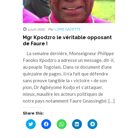
4 juin 2020
,
Par
LOME GAZETTE
Mgr Kpodzro le véritable opposant
de Faure !
La semaine dernière, Monseigneur Philippe
Fanoko Kpodzro a adressé un message, dit-il,
au peuple Togolais. Dans ce document d’une
quinzaine de pages, il n’a fait que défendre
sans preuve tangible la « victoire » de son
pion, Dr Agbéyomé Kodjo et s’attaquer,
mieux, maudire les acteurs politiques de
notre pays notamment Faure Gnassingbé, […]
Share this:
Cliquez
Cliquez
Cliquez
Cliquez
Cliquez
pour
pour
pour
pour
pour
partager
partager
partager
partager
partager
sur
sur
sur
sur
sur