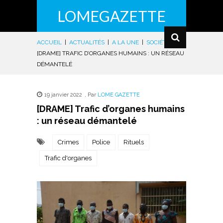
LOMEGAZETTE
ACCUEIL
|
ACTUALITÉS
|
A LA UNE
|
SOCIÉTÉ
|
[DRAME] TRAFIC D’ORGANES HUMAINS : UN RÉSEAU
DÉMANTELÉ
19 janvier 2022
,
Par
LOME GAZETTE
[DRAME] Trafic d’organes humains
: un réseau démantelé
Crimes
Police
Rituels
Trafic d'organes