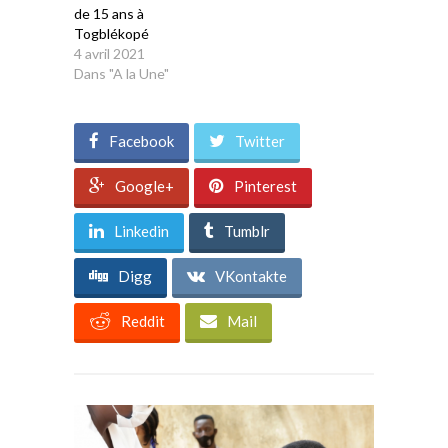
de 15 ans à
Togblékopé
4 avril 2021
Dans "A la Une"
Facebook
Twitter
Google+
Pinterest
Linkedin
Tumblr
Digg
VKontakte
Reddit
Mail