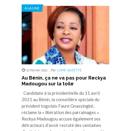
Twitter(ouvre
Facebook(ouvre
WhatsApp(ouvre
LinkedIn(ouvre
Telegram(ouvre
dans
dans
dans
dans
dans
A LA UNE
une
une
une
une
une
nouvelle
nouvelle
nouvelle
nouvelle
nouvelle
fenêtre)
fenêtre)
fenêtre)
fenêtre)
fenêtre)
10 février 2021
,
Par
LOME GAZETTE
Au Bénin, ça ne va pas pour Reckya
Madougou sur la toile
Candidate à la présidentielle du 11 avril
2021 au Bénin, la conseillère spéciale du
président togolais Faure Gnassingbé,
réclame la « libération des parrainages ».
Reckya Madougou accuse également ses
détracteurs d’avoir recruté des centaines