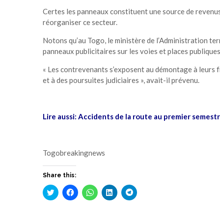
Certes les panneaux constituent une source de revenus
réorganiser ce secteur.
Notons qu’au Togo, le ministère de l’Administration ter
panneaux publicitaires sur les voies et places publiques
« Les contrevenants s’exposent au démontage à leurs fra
et à des poursuites judiciaires », avait-il prévenu.
Lire aussi:
Accidents de la route au premier semestr
Togobreakingnews
Share this:
Cliquez
Cliquez
Cliquez
Cliquez
Cliquez
pour
pour
pour
pour
pour
partager
partager
partager
partager
partager
sur
sur
sur
sur
sur
Twitter(ouvre
Facebook(ouvre
WhatsApp(ouvre
LinkedIn(ouvre
Telegram(ouvre