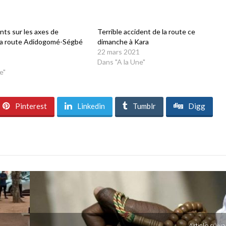
nts sur les axes de
Terrible accident de la route ce
 la route Adidogomé-Ségbé
dimanche à Kara
22 mars 2021
Dans "A la Une"
e"
Pinterest
Linkedin
Tumblr
Digg
Article suiva