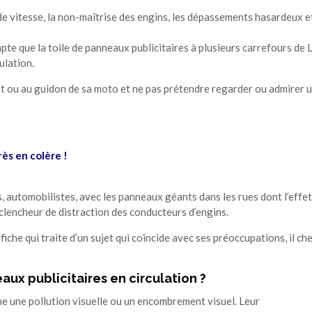
de vitesse, la non-maîtrise des engins, les dépassements hasardeux e
pte que la toile de panneaux publicitaires à plusieurs carrefours de
ulation.
lant ou au guidon de sa moto et ne pas prétendre regarder ou admirer 
rès en colère !
s, automobilistes, avec les panneaux géants dans les rues dont l’effet
clencheur de distraction des conducteurs d’engins.
iche qui traite d’un sujet qui coïncide avec ses préoccupations, il ch
aux publicitaires en circulation ?
e une pollution visuelle ou un encombrement visuel. Leur