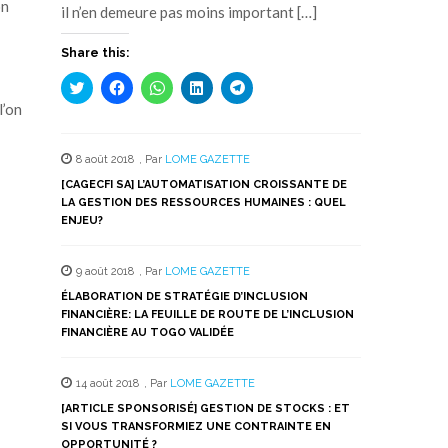
on
il n’en demeure pas moins important […]
Share this:
Cliquez
Cliquez
Cliquez
Cliquez
Cliquez
pour
pour
pour
pour
pour
l’on
partager
partager
partager
partager
partager
sur
sur
sur
sur
sur
Twitter(ouvre
Facebook(ouvre
WhatsApp(ouvre
LinkedIn(ouvre
Telegram(ouvre
dans
dans
dans
dans
dans
8 août 2018
,
Par
LOME GAZETTE
une
une
une
une
une
nouvelle
nouvelle
nouvelle
nouvelle
nouvelle
[CAGECFI SA] L’AUTOMATISATION CROISSANTE DE
fenêtre)
fenêtre)
fenêtre)
fenêtre)
fenêtre)
LA GESTION DES RESSOURCES HUMAINES : QUEL
ENJEU?
9 août 2018
,
Par
LOME GAZETTE
ÉLABORATION DE STRATÉGIE D’INCLUSION
FINANCIÈRE: LA FEUILLE DE ROUTE DE L’INCLUSION
FINANCIÈRE AU TOGO VALIDÉE
14 août 2018
,
Par
LOME GAZETTE
[ARTICLE SPONSORISÉ] GESTION DE STOCKS : ET
SI VOUS TRANSFORMIEZ UNE CONTRAINTE EN
OPPORTUNITÉ ?