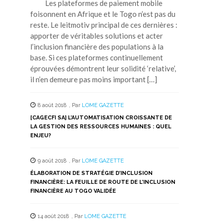
Les plateformes de paiement mobile
foisonnent en Afrique et le Togo n’est pas du
reste. Le leitmotiv principal de ces dernières :
apporter de véritables solutions et acter
l’inclusion financière des populations à la
base. Si ces plateformes continuellement
éprouvées démontrent leur solidité ‘relative’,
il n’en demeure pas moins important […]
8 août 2018
,
Par
LOME GAZETTE
[CAGECFI SA] L’AUTOMATISATION CROISSANTE DE
LA GESTION DES RESSOURCES HUMAINES : QUEL
ENJEU?
9 août 2018
,
Par
LOME GAZETTE
ÉLABORATION DE STRATÉGIE D’INCLUSION
FINANCIÈRE: LA FEUILLE DE ROUTE DE L’INCLUSION
FINANCIÈRE AU TOGO VALIDÉE
14 août 2018
,
Par
LOME GAZETTE