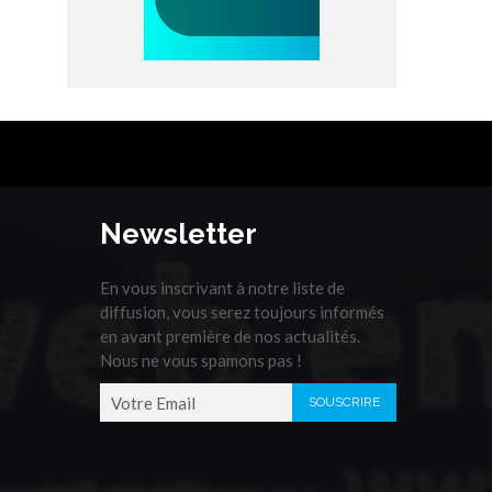
Newsletter
En vous inscrivant à notre liste de
diffusion, vous serez toujours informés
en avant première de nos actualités.
Nous ne vous spamons pas !