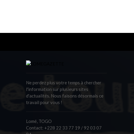
Ne perdez plus votre temps à chercher
l'information sur plusieurs sites
d'actualités. Nous faisons désormais ce
travail pour vous !
Lomé, TOGO
Contact:
+228 22 33 77 19 / 92 03 07