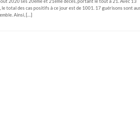
aout 2020 ses 20ème et 21ème décès, portant le tout à 21. Avec 13
le total des cas positifs à ce jour est de 1001. 17 guérisons sont au
mble. Ainsi, […]