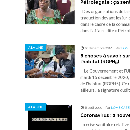
Pétrolegate : ça sent
Des organisations de la so
traduction devant les jur
dans le cadre de la comm
dans l’affaire dite « Pétr
A LA UNE
16 décembre 2020
,
Par
LOME
6 choses à savoir s
l’habitat (RGPH5)
Le Gouvernement et l’UNFP
mardi 15 décembre 2020, 
de l’habitat (RGPH5). Ce 
ailleurs, la signature dud
A LA UNE
6 août 2020
,
Par
LOME GAZE
Coronavirus : 2 nou
La crise sanitaire relativ