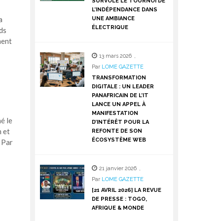
SURVOLE LE TOURNOI DE
L’INDÉPENDANCE DANS
a
UNE AMBIANCE
ÉLECTRIQUE
ds
ment
13 mars 2026
,
Par
LOME GAZETTE
TRANSFORMATION
DIGITALE : UN LEADER
PANAFRICAIN DE L’IT
LANCE UN APPEL À
MANIFESTATION
é le
D’INTÉRÊT POUR LA
 et
REFONTE DE SON
ÉCOSYSTÈME WEB
 Par
21 janvier 2026
,
Par
LOME GAZETTE
[21 AVRIL 2026] LA REVUE
DE PRESSE : TOGO,
AFRIQUE & MONDE