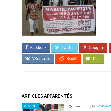
Facebook
Twitter
Google+
VKontakte
Reddit
Mail
ARTICLES APPARENTÉS
A LA UNE
19 mars 2021
,
Par
LOME GAZ