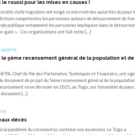
 le roussi pour les mises en causes !
ciété civile togolaise ont exigé ce mercredi des autorités du pays l
idictions compétentes les personnes auteurs de détournement de fon
ande publique notamment les personnes impliquées dans le détourne
ole-gate ». Ces organisations ont fait cette […]
 GAZETTE
ur le 5ème recensement général de la population et de
A, Chef de file des Partenaires Techniques et Financiers, ont sign
le document de projet du 5ème recensement général de la population
recensement va se dérouler en 2021, au Togo, sur l’ensemble du pays.
it document […]
TTE
veaux décès
e à la pandémie du coronavirus continue son ascension. Le Togo a