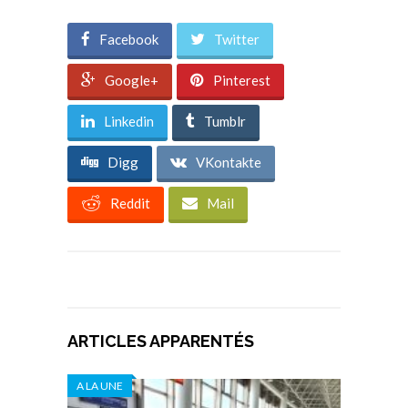
Facebook
Twitter
Google+
Pinterest
Linkedin
Tumblr
Digg
VKontakte
Reddit
Mail
ARTICLES APPARENTÉS
A LA UNE