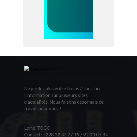
Ne perdez plus votre temps à chercher
l'information sur plusieurs sites
d'actualités. Nous faisons désormais ce
travail pour vous !
Lomé, TOGO
Contact:
+228 22 33 77 19 / 92 03 07 84