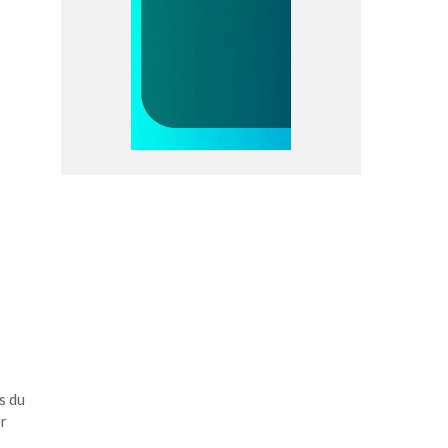
s du
er