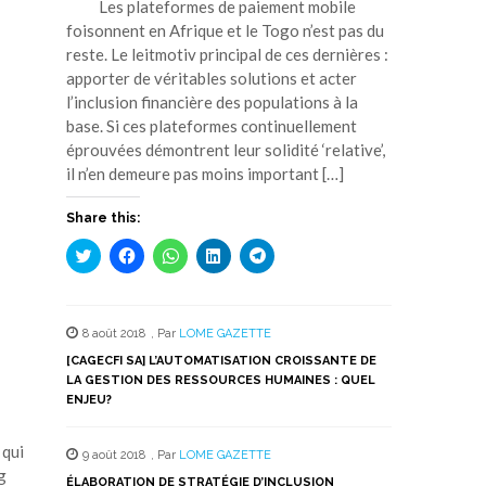
Les plateformes de paiement mobile
foisonnent en Afrique et le Togo n’est pas du
reste. Le leitmotiv principal de ces dernières :
apporter de véritables solutions et acter
l’inclusion financière des populations à la
base. Si ces plateformes continuellement
éprouvées démontrent leur solidité ‘relative’,
il n’en demeure pas moins important […]
Share this:
Cliquez
Cliquez
Cliquez
Cliquez
Cliquez
pour
pour
pour
pour
pour
partager
partager
partager
partager
partager
sur
sur
sur
sur
sur
Twitter(ouvre
Facebook(ouvre
WhatsApp(ouvre
LinkedIn(ouvre
Telegram(ouvre
dans
dans
dans
dans
dans
8 août 2018
,
Par
LOME GAZETTE
une
une
une
une
une
nouvelle
nouvelle
nouvelle
nouvelle
nouvelle
[CAGECFI SA] L’AUTOMATISATION CROISSANTE DE
fenêtre)
fenêtre)
fenêtre)
fenêtre)
fenêtre)
LA GESTION DES RESSOURCES HUMAINES : QUEL
ENJEU?
 qui
9 août 2018
,
Par
LOME GAZETTE
g
ÉLABORATION DE STRATÉGIE D’INCLUSION