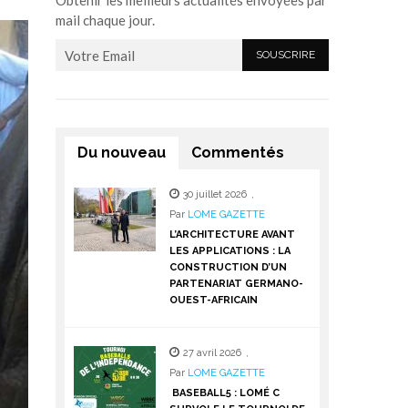
Obtenir les meilleurs actualités envoyées par
mail chaque jour.
Du nouveau
Commentés
30 juillet 2026
,
Par
LOME GAZETTE
L’ARCHITECTURE AVANT
LES APPLICATIONS : LA
CONSTRUCTION D’UN
PARTENARIAT GERMANO-
OUEST-AFRICAIN
27 avril 2026
,
Par
LOME GAZETTE
BASEBALL5 : LOMÉ C