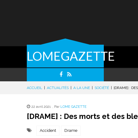
LOMEGAZETTE
ACCUEIL
|
ACTUALITÉS
|
A LA UNE
|
SOCIÉTÉ
|
[DRAME] : DE
22 avril 2021
,
Par
LOME GAZETTE
[DRAME] : Des morts et des ble
Accident
Drame