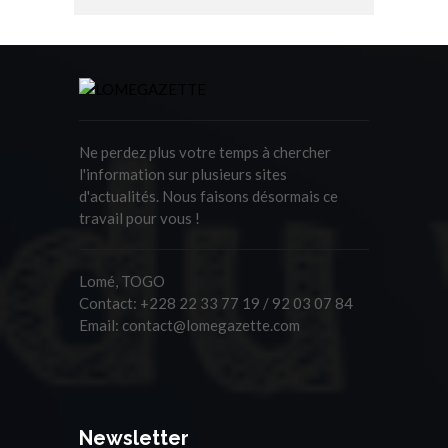
Ne perdez plus votre temps à chercher
l'information sur plusieurs sites
d'actualités. Nous faisons désormais ce
travail pour vous !
Lomé, TOGO
Contact:
+228 22 33 77 19 / 92 03 07 84
Email:
contact@lomegazette.com
Newsletter