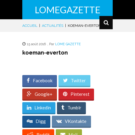
LOMEGAZETTE
ACCUEIL
|
ACTUALITÉS
|
KOEMAN-EVERTON
15 août 2016
,
Par
LOME GAZETTE
koeman-everton
Facebook
Twitter
Google+
Pinterest
Linkedin
Tumblr
Digg
VKontakte
Reddit
Mail