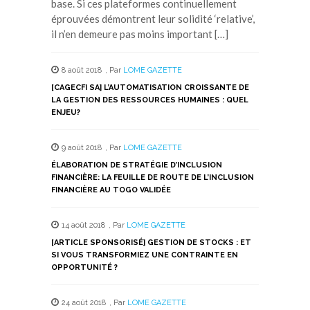
base. Si ces plateformes continuellement
éprouvées démontrent leur solidité ‘relative’,
il n’en demeure pas moins important […]
8 août 2018
,
Par
LOME GAZETTE
[CAGECFI SA] L’AUTOMATISATION CROISSANTE DE
LA GESTION DES RESSOURCES HUMAINES : QUEL
ENJEU?
9 août 2018
,
Par
LOME GAZETTE
ÉLABORATION DE STRATÉGIE D’INCLUSION
FINANCIÈRE: LA FEUILLE DE ROUTE DE L’INCLUSION
FINANCIÈRE AU TOGO VALIDÉE
14 août 2018
,
Par
LOME GAZETTE
[ARTICLE SPONSORISÉ] GESTION DE STOCKS : ET
SI VOUS TRANSFORMIEZ UNE CONTRAINTE EN
OPPORTUNITÉ ?
24 août 2018
,
Par
LOME GAZETTE