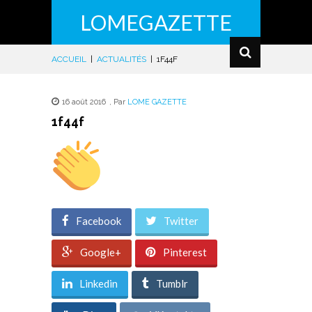
LOMEGAZETTE
ACCUEIL
|
ACTUALITÉS
|
1F44F
16 août 2016
,
Par
LOME GAZETTE
1f44f
Facebook
Twitter
Google+
Pinterest
Linkedin
Tumblr