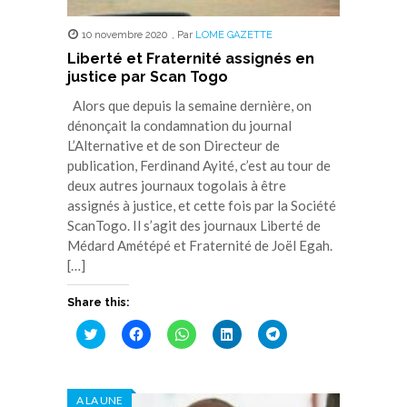
10 novembre 2020
,
Par
LOME GAZETTE
Liberté et Fraternité assignés en
justice par Scan Togo
Alors que depuis la semaine dernière, on
dénonçait la condamnation du journal
L’Alternative et de son Directeur de
publication, Ferdinand Ayité, c’est au tour de
deux autres journaux togolais à être
assignés à justice, et cette fois par la Société
ScanTogo. Il s’agit des journaux Liberté de
Médard Amétépé et Fraternité de Joël Egah.
[…]
Share this:
Cliquez
Cliquez
Cliquez
Cliquez
Cliquez
pour
pour
pour
pour
pour
partager
partager
partager
partager
partager
sur
sur
sur
sur
sur
Twitter(ouvre
Facebook(ouvre
WhatsApp(ouvre
LinkedIn(ouvre
Telegram(ouvre
dans
dans
dans
dans
dans
A LA UNE
une
une
une
une
une