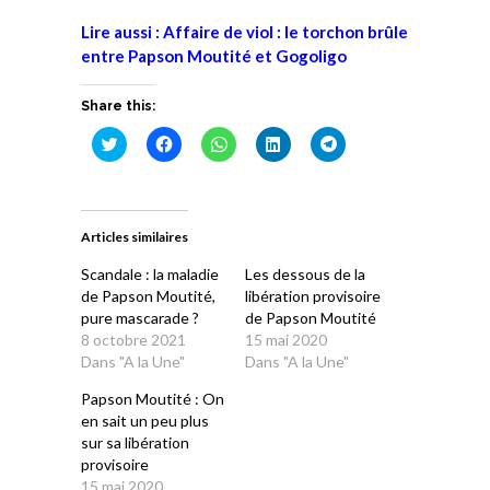
Lire aussi : Affaire de viol : le torchon brûle
entre Papson Moutité et Gogoligo
Share this:
Cliquez
Cliquez
Cliquez
Cliquez
Cliquez
pour
pour
pour
pour
pour
partager
partager
partager
partager
partager
sur
sur
sur
sur
sur
Twitter(ouvre
Facebook(ouvre
WhatsApp(ouvre
LinkedIn(ouvre
Telegram(ouvre
dans
dans
dans
dans
dans
une
une
une
une
une
Articles similaires
nouvelle
nouvelle
nouvelle
nouvelle
nouvelle
fenêtre)
fenêtre)
fenêtre)
fenêtre)
fenêtre)
Scandale : la maladie
Les dessous de la
de Papson Moutité,
libération provisoire
pure mascarade ?
de Papson Moutité
8 octobre 2021
15 mai 2020
Dans "A la Une"
Dans "A la Une"
Papson Moutité : On
en sait un peu plus
sur sa libération
provisoire
15 mai 2020