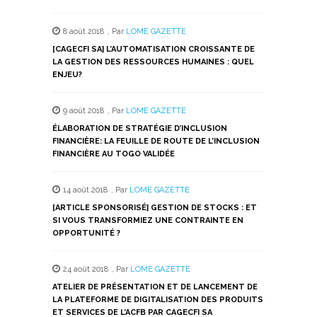
sur
sur
sur
sur
sur
Twitter(ouvre
Facebook(ouvre
WhatsApp(ouvre
LinkedIn(ouvre
Telegram(ouvre
dans
dans
dans
dans
dans
8 août 2018
,
Par
LOME GAZETTE
une
une
une
une
une
nouvelle
nouvelle
nouvelle
nouvelle
nouvelle
[CAGECFI SA] L’AUTOMATISATION CROISSANTE DE
fenêtre)
fenêtre)
fenêtre)
fenêtre)
fenêtre)
LA GESTION DES RESSOURCES HUMAINES : QUEL
ENJEU?
9 août 2018
,
Par
LOME GAZETTE
ÉLABORATION DE STRATÉGIE D’INCLUSION
FINANCIÈRE: LA FEUILLE DE ROUTE DE L’INCLUSION
FINANCIÈRE AU TOGO VALIDÉE
14 août 2018
,
Par
LOME GAZETTE
[ARTICLE SPONSORISÉ] GESTION DE STOCKS : ET
SI VOUS TRANSFORMIEZ UNE CONTRAINTE EN
OPPORTUNITÉ ?
24 août 2018
,
Par
LOME GAZETTE
ATELIER DE PRÉSENTATION ET DE LANCEMENT DE
LA PLATEFORME DE DIGITALISATION DES PRODUITS
ET SERVICES DE L’ACFB PAR CAGECFI SA