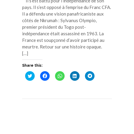
Il s’est battu pour l’indépendance de son
pays. Il s’est opposé à l’emprise du Franc CFA.
Il a défendu une vision panafricaniste aux
côtés de Nkrumah : Sylvanus Olympio,
premier président du Togo post-
indépendance était assassiné en 1963. La
France est soupçonné d’avoir participé au
meurtre. Retour sur une histoire opaque.
[…]
Share this:
Cliquez
Cliquez
Cliquez
Cliquez
Cliquez
pour
pour
pour
pour
pour
partager
partager
partager
partager
partager
sur
sur
sur
sur
sur
Twitter(ouvre
Facebook(ouvre
WhatsApp(ouvre
LinkedIn(ouvre
Telegram(ouvre
dans
dans
dans
dans
dans
une
une
une
une
une
nouvelle
nouvelle
nouvelle
nouvelle
nouvelle
fenêtre)
fenêtre)
fenêtre)
fenêtre)
fenêtre)