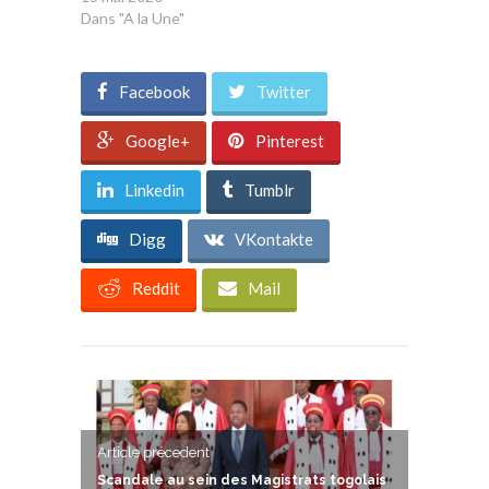
Dans "A la Une"
Facebook
Twitter
Google+
Pinterest
Linkedin
Tumblr
Digg
VKontakte
Reddit
Mail
Article précedent
Scandale au sein des Magistrats togolais