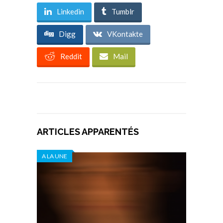
Linkedin
Tumblr
Digg
VKontakte
Reddit
Mail
ARTICLES APPARENTÉS
A LA UNE