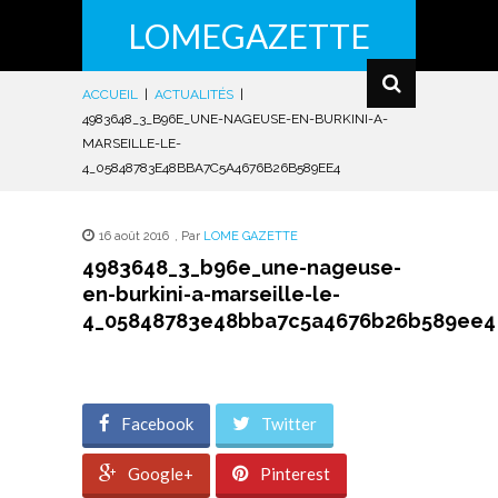
LOMEGAZETTE
ACCUEIL
|
ACTUALITÉS
|
4983648_3_B96E_UNE-NAGEUSE-EN-BURKINI-A-
MARSEILLE-LE-
4_05848783E48BBA7C5A4676B26B589EE4
16 août 2016
,
Par
LOME GAZETTE
4983648_3_b96e_une-nageuse-
en-burkini-a-marseille-le-
4_05848783e48bba7c5a4676b26b589ee4
Facebook
Twitter
Google+
Pinterest