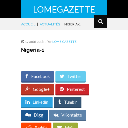
LOMEGAZETTE
ACCUEIL
|
ACTUALITÉS
|
NIGERIA-1
17 août 2016
,
Par
LOME GAZETTE
Nigeria-1
Facebook
Twitter
Google+
Pinterest
Linkedin
Tumblr
Digg
VKontakte
Reddit
Mail