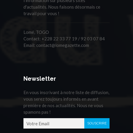
l'information sur plusieurs sites
d'actualités. Nous faisons désormais ce
travail pour vous !
Lomé, TOGO
Contact:
+228 22 33 77 19 / 92 03 07 84
Email:
contact@lomegazette.com
Newsletter
En vous inscrivant à notre liste de diffusion,
vous serez toujours informés en avant
première de nos actualités. Nous ne vous
spamons pas !