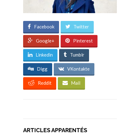
Facebook
Twitter
Google+
Pinterest
Linkedin
Tumblr
Digg
VKontakte
Reddit
Mail
ARTICLES APPARENTÉS