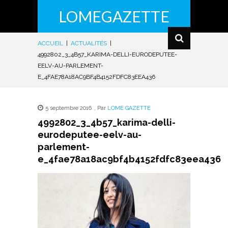
LOMEGAZETTE
ACCUEIL
|
ACTUALITÉS
|
4992802_3_4B57_KARIMA-DELLI-EURODEPUTEE-
EELV-AU-PARLEMENT-
E_4FAE78A18AC9BF4B4152FDFC83EEA436
5 septembre 2016
,
Par
LOME GAZETTE
4992802_3_4b57_karima-delli-
eurodeputee-eelv-au-
parlement-
e_4fae78a18ac9bf4b4152fdfc83eea436