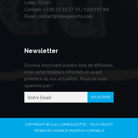
Lomé, TOGO
Contact:
+228 22 33 77 19 / 92 03 07 84
Email:
contact@lomegazette.com
Newsletter
En vous inscrivant à notre liste de diffusion,
vous serez toujours informés en avant
première de nos actualités. Nous ne vous
spamons pas !
COPYRIGHT © 2012 LOMEGAZETTE - TOUS DROITS
RÉSERVÉS AGENCE MANITOU CONSEILS