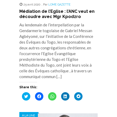
25 avril 2020
,
Par
LOME GAZETTE
Médiation de l’Eglise : l’ANC veut en
découdre avec Mgr Kpodzro
Au lendemain de l’interpellation par la
Gendarmerie togolaise de Gabriel Messan
Agbéyomé, sur l’initiative de la Conférence
des Évêques du Togo, les responsables de
deux autres congrégations chrétienne, en
l’occurrence l’Eglise Évangélique
presbytérienne du Togo et l’Eglise
Méthodiste du Togo, ont joint leurs voix à
celle des Évêques catholique , à travers un
communiqué commun […]
Share this:
Cliquez
Cliquez
Cliquez
Cliquez
Cliquez
pour
pour
pour
pour
pour
partager
partager
partager
partager
partager
sur
sur
sur
sur
sur
Twitter(ouvre
Facebook(ouvre
WhatsApp(ouvre
LinkedIn(ouvre
Telegram(ouvre
dans
dans
dans
dans
dans
A LA UNE
une
une
une
une
une