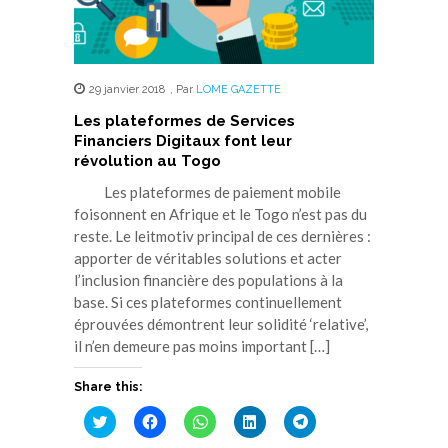
29 janvier 2018
,
Par
LOME GAZETTE
Les plateformes de Services
Financiers Digitaux font leur
révolution au Togo
Les plateformes de paiement mobile
foisonnent en Afrique et le Togo n’est pas du
reste. Le leitmotiv principal de ces dernières :
apporter de véritables solutions et acter
l’inclusion financière des populations à la
base. Si ces plateformes continuellement
éprouvées démontrent leur solidité ‘relative’,
il n’en demeure pas moins important […]
Share this:
Cliquez
Cliquez
Cliquez
Cliquez
Cliquez
pour
pour
pour
pour
pour
partager
partager
partager
partager
partager