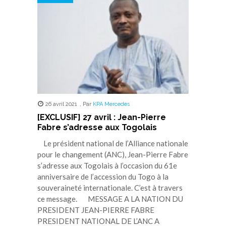
nouvelle
nouvelle
nouvelle
nouvelle
nouvelle
fenêtre)
fenêtre)
fenêtre)
fenêtre)
fenêtre)
26 avril 2021
,
Par
KPA Mercedes
[EXCLUSIF] 27 avril : Jean-Pierre
Fabre s’adresse aux Togolais
Le président national de l’Alliance nationale
pour le changement (ANC), Jean-Pierre Fabre
s’adresse aux Togolais à l’occasion du 61e
anniversaire de l’accession du Togo à la
souveraineté internationale. C’est à travers
ce message. MESSAGE A LA NATION DU
PRESIDENT JEAN-PIERRE FABRE
PRESIDENT NATIONAL DE L’ANC A