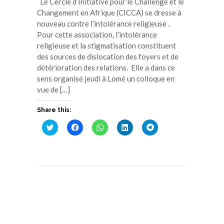
Le Cercle d’Initiative pour le Challenge et le
Changement en Afrique (CICCA) se dresse à
nouveau contre l’intolérance religieuse .
Pour cette association, l’intolérance
religieuse et la stigmatisation constituent
des sources de dislocation des foyers et de
détérioration des relations. Elle a dans ce
sens organisé jeudi à Lomé un colloque en
vue de […]
Share this:
Cliquez
Cliquez
Cliquez
Cliquez
Cliquez
pour
pour
pour
pour
pour
partager
partager
partager
partager
partager
sur
sur
sur
sur
sur
Twitter(ouvre
Facebook(ouvre
WhatsApp(ouvre
LinkedIn(ouvre
Telegram(ouvre
dans
dans
dans
dans
dans
une
une
une
une
une
nouvelle
nouvelle
nouvelle
nouvelle
nouvelle
fenêtre)
fenêtre)
fenêtre)
fenêtre)
fenêtre)