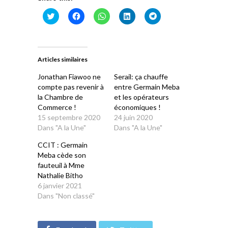
Cliquez
Cliquez
Cliquez
Cliquez
Cliquez
pour
pour
pour
pour
pour
partager
partager
partager
partager
partager
sur
sur
sur
sur
sur
Twitter(ouvre
Facebook(ouvre
WhatsApp(ouvre
LinkedIn(ouvre
Telegram(ouvre
dans
dans
dans
dans
dans
une
une
une
une
une
Articles similaires
nouvelle
nouvelle
nouvelle
nouvelle
nouvelle
fenêtre)
fenêtre)
fenêtre)
fenêtre)
fenêtre)
Jonathan Fiawoo ne
Serail: ça chauffe
compte pas revenir à
entre Germain Meba
la Chambre de
et les opérateurs
Commerce !
économiques !
15 septembre 2020
24 juin 2020
Dans "A la Une"
Dans "A la Une"
CCIT : Germain
Meba cède son
fauteuil à Mme
Nathalie Bitho
6 janvier 2021
Dans "Non classé"