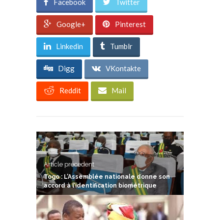
Facebook
Twitter
Google+
Pinterest
Linkedin
Tumblr
Digg
VKontakte
Reddit
Mail
Article précedent
Togo : L’Assemblée nationale donne son
accord à l’identification biométrique