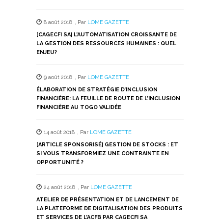
sur
sur
sur
sur
sur
Twitter(ouvre
Facebook(ouvre
WhatsApp(ouvre
LinkedIn(ouvre
Telegram(ouvre
dans
dans
dans
dans
dans
8 août 2018
,
Par
LOME GAZETTE
une
une
une
une
une
nouvelle
nouvelle
nouvelle
nouvelle
nouvelle
[CAGECFI SA] L’AUTOMATISATION CROISSANTE DE
fenêtre)
fenêtre)
fenêtre)
fenêtre)
fenêtre)
LA GESTION DES RESSOURCES HUMAINES : QUEL
ENJEU?
9 août 2018
,
Par
LOME GAZETTE
ÉLABORATION DE STRATÉGIE D’INCLUSION
FINANCIÈRE: LA FEUILLE DE ROUTE DE L’INCLUSION
FINANCIÈRE AU TOGO VALIDÉE
14 août 2018
,
Par
LOME GAZETTE
[ARTICLE SPONSORISÉ] GESTION DE STOCKS : ET
SI VOUS TRANSFORMIEZ UNE CONTRAINTE EN
OPPORTUNITÉ ?
24 août 2018
,
Par
LOME GAZETTE
ATELIER DE PRÉSENTATION ET DE LANCEMENT DE
LA PLATEFORME DE DIGITALISATION DES PRODUITS
ET SERVICES DE L’ACFB PAR CAGECFI SA