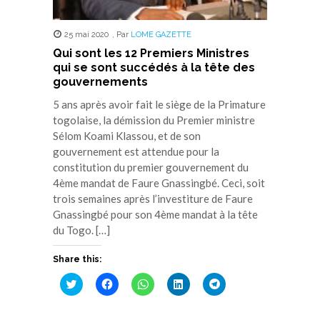
25 mai 2020
,
Par
LOME GAZETTE
Qui sont les 12 Premiers Ministres
qui se sont succédés à la tête des
gouvernements
5 ans après avoir fait le siège de la Primature
togolaise, la démission du Premier ministre
Sélom Koami Klassou, et de son
gouvernement est attendue pour la
constitution du premier gouvernement du
4ème mandat de Faure Gnassingbé. Ceci, soit
trois semaines après l’investiture de Faure
Gnassingbé pour son 4ème mandat à la tête
du Togo. […]
Share this:
Cliquez
Cliquez
Cliquez
Cliquez
Cliquez
pour
pour
pour
pour
pour
partager
partager
partager
partager
partager
sur
sur
sur
sur
sur
Twitter(ouvre
Facebook(ouvre
WhatsApp(ouvre
LinkedIn(ouvre
Telegram(ouvre