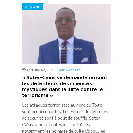
dans
dans
dans
dans
dans
A LA UNE
une
une
une
une
une
nouvelle
nouvelle
nouvelle
nouvelle
nouvelle
fenêtre)
fenêtre)
fenêtre)
fenêtre)
fenêtre)
17 mars 2023
,
Par
LOME GAZETTE
« Soter-Caïus se demande où sont
les détenteurs des sciences
mystiques dans la lutte contre le
terrorisme »
Les attaques terroristes au nord du Togo
sont préoccupantes. Les Forces de défense et
de sécurité sont à bout de souffle. Soter-
Caïus appelle toutes les confréries
notamment les hommes de culte Vodou, les