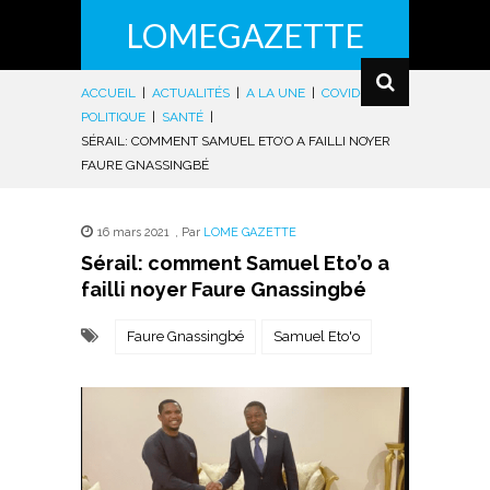
LOMEGAZETTE
ACCUEIL
|
ACTUALITÉS
|
A LA UNE
|
COVID-19
|
POLITIQUE
|
SANTÉ
|
SÉRAIL: COMMENT SAMUEL ETO’O A FAILLI NOYER
FAURE GNASSINGBÉ
16 mars 2021
,
Par
LOME GAZETTE
Sérail: comment Samuel Eto’o a
failli noyer Faure Gnassingbé
Faure Gnassingbé
Samuel Eto'o