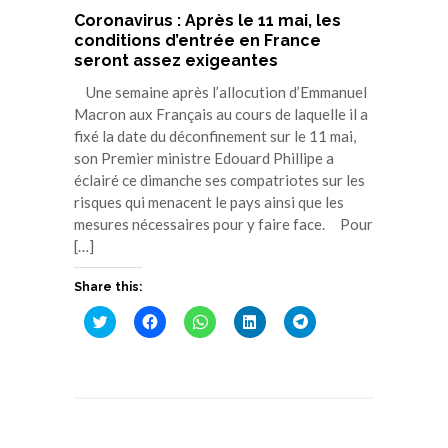
Coronavirus : Après le 11 mai, les
conditions d’entrée en France
seront assez exigeantes
Une semaine après l’allocution d’Emmanuel
Macron aux Français au cours de laquelle il a
fixé la date du déconfinement sur le 11 mai,
son Premier ministre Edouard Phillipe a
éclairé ce dimanche ses compatriotes sur les
risques qui menacent le pays ainsi que les
mesures nécessaires pour y faire face. Pour
[…]
Share this:
Cliquez
Cliquez
Cliquez
Cliquez
Cliquez
pour
pour
pour
pour
pour
partager
partager
partager
partager
partager
sur
sur
sur
sur
sur
Twitter(ouvre
Facebook(ouvre
WhatsApp(ouvre
LinkedIn(ouvre
Telegram(ouvre
dans
dans
dans
dans
dans
une
une
une
une
une
nouvelle
nouvelle
nouvelle
nouvelle
nouvelle
fenêtre)
fenêtre)
fenêtre)
fenêtre)
fenêtre)