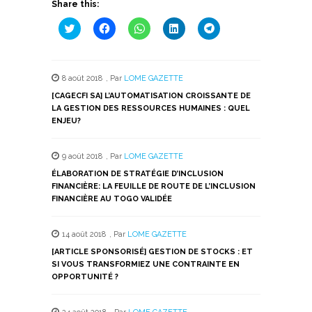
Share this:
Cliquez
Cliquez
Cliquez
Cliquez
Cliquez
pour
pour
pour
pour
pour
partager
partager
partager
partager
partager
sur
sur
sur
sur
sur
Twitter(ouvre
Facebook(ouvre
WhatsApp(ouvre
LinkedIn(ouvre
Telegram(ouvre
dans
dans
dans
dans
dans
8 août 2018
,
Par
LOME GAZETTE
une
une
une
une
une
nouvelle
nouvelle
nouvelle
nouvelle
nouvelle
[CAGECFI SA] L’AUTOMATISATION CROISSANTE DE
fenêtre)
fenêtre)
fenêtre)
fenêtre)
fenêtre)
LA GESTION DES RESSOURCES HUMAINES : QUEL
ENJEU?
9 août 2018
,
Par
LOME GAZETTE
ÉLABORATION DE STRATÉGIE D’INCLUSION
FINANCIÈRE: LA FEUILLE DE ROUTE DE L’INCLUSION
FINANCIÈRE AU TOGO VALIDÉE
14 août 2018
,
Par
LOME GAZETTE
[ARTICLE SPONSORISÉ] GESTION DE STOCKS : ET
SI VOUS TRANSFORMIEZ UNE CONTRAINTE EN
OPPORTUNITÉ ?