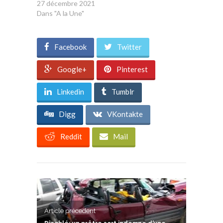
27 décembre 2021
Dans "A la Une"
Facebook
Twitter
Google+
Pinterest
Linkedin
Tumblr
Digg
VKontakte
Reddit
Mail
Article précedent