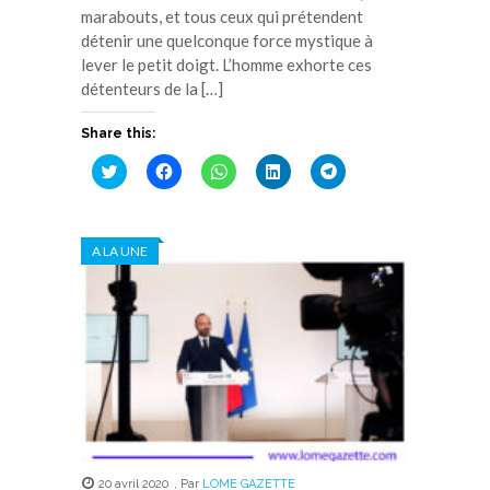
marabouts, et tous ceux qui prétendent
détenir une quelconque force mystique à
lever le petit doigt. L’homme exhorte ces
détenteurs de la […]
Share this:
Cliquez
Cliquez
Cliquez
Cliquez
Cliquez
pour
pour
pour
pour
pour
partager
partager
partager
partager
partager
sur
sur
sur
sur
sur
Twitter(ouvre
Facebook(ouvre
WhatsApp(ouvre
LinkedIn(ouvre
Telegram(ouvre
dans
dans
dans
dans
dans
A LA UNE
une
une
une
une
une
nouvelle
nouvelle
nouvelle
nouvelle
nouvelle
fenêtre)
fenêtre)
fenêtre)
fenêtre)
fenêtre)
20 avril 2020
,
Par
LOME GAZETTE