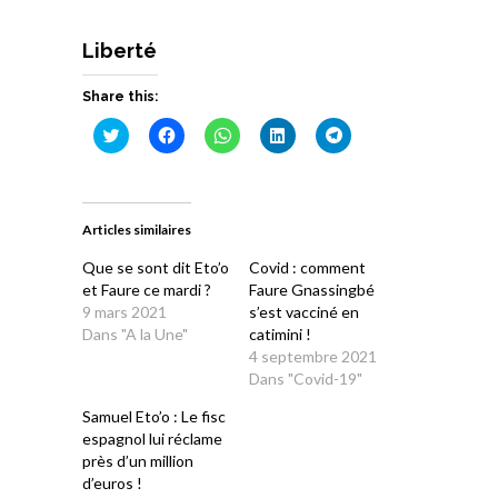
Liberté
Share this:
Cliquez
Cliquez
Cliquez
Cliquez
Cliquez
pour
pour
pour
pour
pour
partager
partager
partager
partager
partager
sur
sur
sur
sur
sur
Twitter(ouvre
Facebook(ouvre
WhatsApp(ouvre
LinkedIn(ouvre
Telegram(ouvre
dans
dans
dans
dans
dans
une
une
une
une
une
Articles similaires
nouvelle
nouvelle
nouvelle
nouvelle
nouvelle
fenêtre)
fenêtre)
fenêtre)
fenêtre)
fenêtre)
Que se sont dit Eto’o
Covid : comment
et Faure ce mardi ?
Faure Gnassingbé
9 mars 2021
s’est vacciné en
Dans "A la Une"
catimini !
4 septembre 2021
Dans "Covid-19"
Samuel Eto’o : Le fisc
espagnol lui réclame
près d’un million
d’euros !