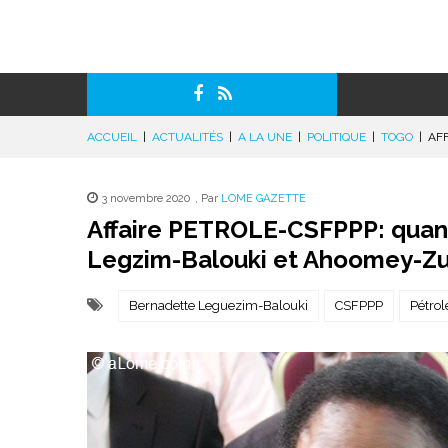
ACCUEIL
|
ACTUALITÉS
|
A LA UNE
|
POLITIQUE
|
TOGO
|
AF
3 novembre 2020
,
Par
LOME GAZETTE
Affaire PETROLE-CSFPPP: quand
Legzim-Balouki et Ahoomey-Z
Bernadette Leguezim-Balouki
CSFPPP
Pétrol