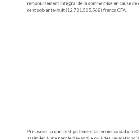
remboursement intégral de la somme mise en cause de dou
cent soixante-huit (12.721.505.568) francs CFA.
Précisons ici que c’est justement la recommandation 32
assimiler à une parole d’évangile ou à des révélations i