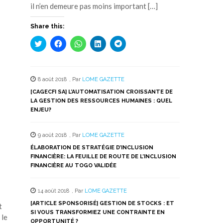
il n’en demeure pas moins important […]
Share this:
Cliquez
Cliquez
Cliquez
Cliquez
Cliquez
pour
pour
pour
pour
pour
partager
partager
partager
partager
partager
sur
sur
sur
sur
sur
Twitter(ouvre
Facebook(ouvre
WhatsApp(ouvre
LinkedIn(ouvre
Telegram(ouvre
dans
dans
dans
dans
dans
8 août 2018
,
Par
LOME GAZETTE
une
une
une
une
une
nouvelle
nouvelle
nouvelle
nouvelle
nouvelle
[CAGECFI SA] L’AUTOMATISATION CROISSANTE DE
fenêtre)
fenêtre)
fenêtre)
fenêtre)
fenêtre)
LA GESTION DES RESSOURCES HUMAINES : QUEL
ENJEU?
9 août 2018
,
Par
LOME GAZETTE
ÉLABORATION DE STRATÉGIE D’INCLUSION
FINANCIÈRE: LA FEUILLE DE ROUTE DE L’INCLUSION
FINANCIÈRE AU TOGO VALIDÉE
14 août 2018
,
Par
LOME GAZETTE
[ARTICLE SPONSORISÉ] GESTION DE STOCKS : ET
t
SI VOUS TRANSFORMIEZ UNE CONTRAINTE EN
 le
OPPORTUNITÉ ?