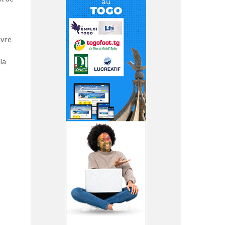
ivre
la