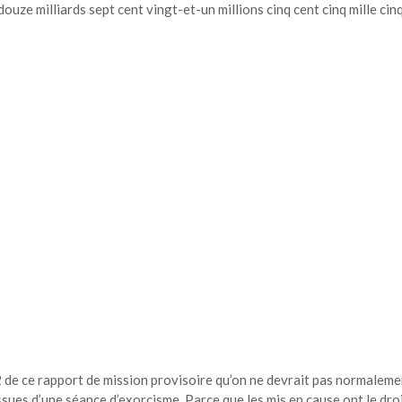
ze milliards sept cent vingt-et-un millions cinq cent cinq mille cin
 de ce rapport de mission provisoire qu’on ne devrait pas normaleme
ssues d’une séance d’exorcisme. Parce que les mis en cause ont le dro