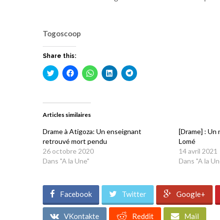
Togoscoop
Share this:
Cliquez
Cliquez
Cliquez
Cliquez
Cliquez
pour
pour
pour
pour
pour
partager
partager
partager
partager
partager
sur
sur
sur
sur
sur
Twitter(ouvre
Facebook(ouvre
WhatsApp(ouvre
LinkedIn(ouvre
Telegram(ouvre
dans
dans
dans
dans
dans
une
une
une
une
une
Articles similaires
nouvelle
nouvelle
nouvelle
nouvelle
nouvelle
fenêtre)
fenêtre)
fenêtre)
fenêtre)
fenêtre)
Drame à Atigoza: Un enseignant
[Drame] : Un 
retrouvé mort pendu
Lomé
26 octobre 2020
14 avril 2021
Dans "A la Une"
Dans "A la Un
Facebook
Twitter
Google+
VKontakte
Reddit
Mail