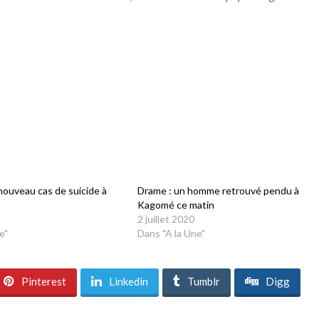
nouveau cas de suicide à
Drame : un homme retrouvé pendu à
Kagomé ce matin
2 juillet 2020
e"
Dans "A la Une"
Pinterest
Linkedin
Tumblr
Digg