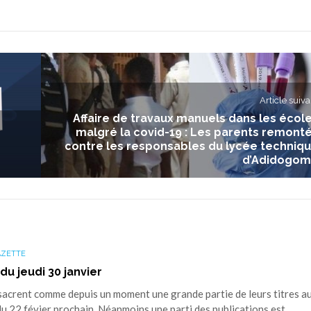
Article suiva
Affaire de travaux manuels dans les écol
malgré la covid-19 : Les parents remont
contre les responsables du lycée techniq
d’Adidogo
AZETTE
du jeudi 30 janvier
nsacrent comme depuis un moment une grande partie de leurs titres a
du 22 févier prochain. Néanmoins une parti des publications est