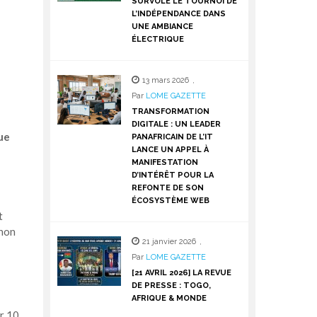
SURVOLE LE TOURNOI DE
L’INDÉPENDANCE DANS
UNE AMBIANCE
ÉLECTRIQUE
13 mars 2026
,
Par
LOME GAZETTE
TRANSFORMATION
DIGITALE : UN LEADER
ue
PANAFRICAIN DE L’IT
LANCE UN APPEL À
MANIFESTATION
D’INTÉRÊT POUR LA
REFONTE DE SON
ÉCOSYSTÈME WEB
t
 non
21 janvier 2026
,
Par
LOME GAZETTE
[21 AVRIL 2026] LA REVUE
DE PRESSE : TOGO,
AFRIQUE & MONDE
ur 10