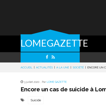
LOMEGAZETTE
ACCUEIL
|
ACTUALITÉS
|
A LA UNE
|
SOCIÉTÉ
|
ENCORE UN CA
3 juillet 2020
,
Par
LOME GAZETTE
Encore un cas de suicide à Lom
Suicide