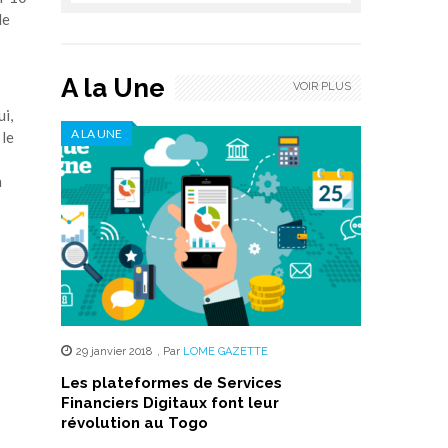
de
A la Une
VOIR PLUS
i,
A LA UNE
 le
n
29 janvier 2018
,
Par
LOME GAZETTE
Les plateformes de Services
Financiers Digitaux font leur
révolution au Togo