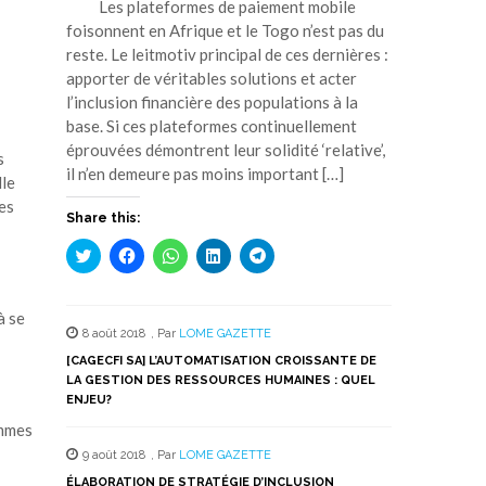
Les plateformes de paiement mobile
foisonnent en Afrique et le Togo n’est pas du
reste. Le leitmotiv principal de ces dernières :
apporter de véritables solutions et acter
l’inclusion financière des populations à la
base. Si ces plateformes continuellement
éprouvées démontrent leur solidité ‘relative’,
s
il n’en demeure pas moins important […]
lle
des
Share this:
Cliquez
Cliquez
Cliquez
Cliquez
Cliquez
pour
pour
pour
pour
pour
partager
partager
partager
partager
partager
sur
sur
sur
sur
sur
Twitter(ouvre
Facebook(ouvre
WhatsApp(ouvre
LinkedIn(ouvre
Telegram(ouvre
à se
dans
dans
dans
dans
dans
8 août 2018
,
Par
LOME GAZETTE
une
une
une
une
une
nouvelle
nouvelle
nouvelle
nouvelle
nouvelle
[CAGECFI SA] L’AUTOMATISATION CROISSANTE DE
fenêtre)
fenêtre)
fenêtre)
fenêtre)
fenêtre)
LA GESTION DES RESSOURCES HUMAINES : QUEL
ENJEU?
ommes
9 août 2018
,
Par
LOME GAZETTE
ÉLABORATION DE STRATÉGIE D’INCLUSION