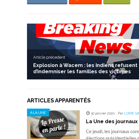
Article précedent
Explosion à Wacem : les Indiens refusent
d’indemniser les familles des victimes
ARTICLES APPARENTÉS
A LA UNE
30 janvier 2020
,
Par
LOME G
La Une des journaux 
Ce jeudi, les journaux co
élections présidentielles 