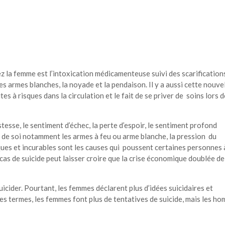
z la femme est l’intoxication médicamenteuse suivi des scarification
es armes blanches, la noyade et la pendaison. Il y a aussi cette nouve
s à risques dans la circulation et le fait de se priver de soins lors 
stesse, le sentiment d’échec, la perte d’espoir, le sentiment profond
r de soi notamment les armes à feu ou arme blanche, la pression du
ques et incurables sont les causes qui poussent certaines personnes 
cas de suicide peut laisser croire que la crise économique doublée de
cider. Pourtant, les femmes déclarent plus d’idées suicidaires et
res termes, les femmes font plus de tentatives de suicide, mais les h