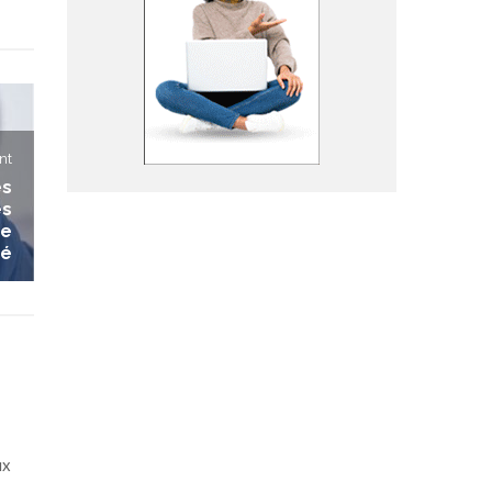
nt
es
és
ue
mé
ux