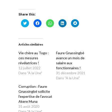
Share this:
Cliquez
Cliquez
Cliquez
Cliquez
Cliquez
pour
pour
pour
pour
pour
partager
partager
partager
partager
partager
sur
sur
sur
sur
sur
Twitter(ouvre
Facebook(ouvre
WhatsApp(ouvre
LinkedIn(ouvre
Telegram(ouvre
dans
dans
dans
dans
dans
une
une
une
une
une
Articles similaires
nouvelle
nouvelle
nouvelle
nouvelle
nouvelle
fenêtre)
fenêtre)
fenêtre)
fenêtre)
fenêtre)
Vie chère au Togo :
Faure Gnassingbé
ces mesures
avance un mois de
révélatrices !
salaire aux
12 juillet 2022
fonctionnaires !
Dans "A la Une"
31 décembre 2021
Dans "A la Une"
Corruption : Faure
Gnassingbé sollicite
l’expertise de l’avocat
Akere Muna
31 août 2020
Dans "A la Une"