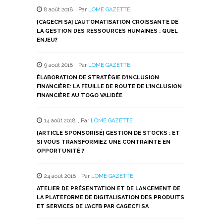
dans
dans
dans
dans
dans
8 août 2018
,
Par
LOME GAZETTE
une
une
une
une
une
nouvelle
nouvelle
nouvelle
nouvelle
nouvelle
[CAGECFI SA] L’AUTOMATISATION CROISSANTE DE
fenêtre)
fenêtre)
fenêtre)
fenêtre)
fenêtre)
LA GESTION DES RESSOURCES HUMAINES : QUEL
ENJEU?
9 août 2018
,
Par
LOME GAZETTE
ÉLABORATION DE STRATÉGIE D’INCLUSION
FINANCIÈRE: LA FEUILLE DE ROUTE DE L’INCLUSION
FINANCIÈRE AU TOGO VALIDÉE
14 août 2018
,
Par
LOME GAZETTE
[ARTICLE SPONSORISÉ] GESTION DE STOCKS : ET
SI VOUS TRANSFORMIEZ UNE CONTRAINTE EN
OPPORTUNITÉ ?
24 août 2018
,
Par
LOME GAZETTE
ATELIER DE PRÉSENTATION ET DE LANCEMENT DE
LA PLATEFORME DE DIGITALISATION DES PRODUITS
ET SERVICES DE L’ACFB PAR CAGECFI SA