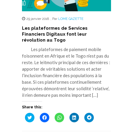
29 janvier 2018
,
Par
LOME GAZETTE
Les plateformes de Services
Financiers Digitaux font leur
révolution au Togo
Les plateformes de paiement mobile
foisonnent en Afrique et le Togo n’est pas du
reste. Le leitmotiv principal de ces dernières :
apporter de véritables solutions et acter
l’inclusion financière des populations à la
base. Si ces plateformes continuellement
éprouvées démontrent leur solidité ‘relative’,
il n’en demeure pas moins important […]
Share this:
Cliquez
Cliquez
Cliquez
Cliquez
Cliquez
pour
pour
pour
pour
pour
partager
partager
partager
partager
partager
sur
sur
sur
sur
sur
Twitter(ouvre
Facebook(ouvre
WhatsApp(ouvre
LinkedIn(ouvre
Telegram(ouvre