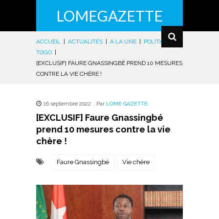
LOMEGAZETTE
ACCUEIL
|
ACTUALITÉS
|
A LA UNE
|
POLITIQUE
|
TOGO
|
[EXCLUSIF] FAURE GNASSINGBÉ PREND 10 MESURES
CONTRE LA VIE CHÈRE !
16 septembre 2022
,
Par
LOME GAZETTE
[EXCLUSIF] Faure Gnassingbé
prend 10 mesures contre la vie
chère !
Faure Gnassingbé
Vie chère