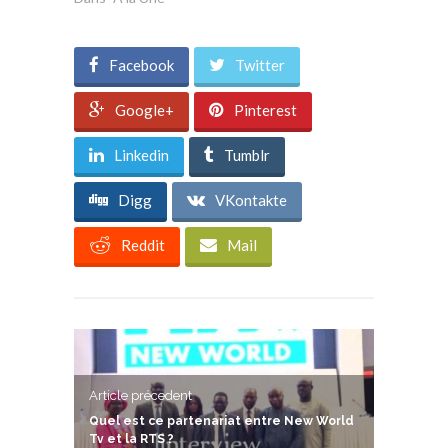
Facebook
Twitter
Google+
Pinterest
Linkedin
Tumblr
Digg
VKontakte
Reddit
Mail
Article précedent
Quel est ce partenariat entre New World
Tv et la RTS ?