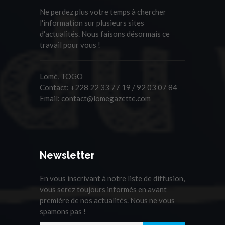
Ne perdez plus votre temps à chercher
l'information sur plusieurs sites
d'actualités. Nous faisons désormais ce
travail pour vous !
Lomé, TOGO
Contact:
+228 22 33 77 19 / 92 03 07 84
Email:
contact@lomegazette.com
Newsletter
En vous inscrivant à notre liste de diffusion,
vous serez toujours informés en avant
première de nos actualités. Nous ne vous
spamons pas !