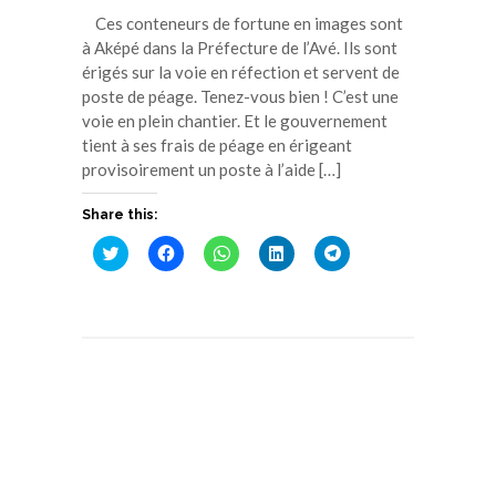
Ces conteneurs de fortune en images sont
à Aképé dans la Préfecture de l’Avé. Ils sont
érigés sur la voie en réfection et servent de
poste de péage. Tenez-vous bien ! C’est une
voie en plein chantier. Et le gouvernement
tient à ses frais de péage en érigeant
provisoirement un poste à l’aide […]
Share this:
Cliquez
Cliquez
Cliquez
Cliquez
Cliquez
pour
pour
pour
pour
pour
partager
partager
partager
partager
partager
sur
sur
sur
sur
sur
Twitter(ouvre
Facebook(ouvre
WhatsApp(ouvre
LinkedIn(ouvre
Telegram(ouvre
dans
dans
dans
dans
dans
une
une
une
une
une
nouvelle
nouvelle
nouvelle
nouvelle
nouvelle
fenêtre)
fenêtre)
fenêtre)
fenêtre)
fenêtre)