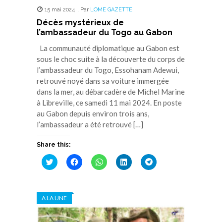
15 mai 2024
,
Par
LOME GAZETTE
Décès mystérieux de
l’ambassadeur du Togo au Gabon
La communauté diplomatique au Gabon est
sous le choc suite à la découverte du corps de
l’ambassadeur du Togo, Essohanam Adewui,
retrouvé noyé dans sa voiture immergée
dans la mer, au débarcadère de Michel Marine
à Libreville, ce samedi 11 mai 2024. En poste
au Gabon depuis environ trois ans,
l’ambassadeur a été retrouvé […]
Share this:
Cliquez
Cliquez
Cliquez
Cliquez
Cliquez
pour
pour
pour
pour
pour
partager
partager
partager
partager
partager
sur
sur
sur
sur
sur
Twitter(ouvre
Facebook(ouvre
WhatsApp(ouvre
LinkedIn(ouvre
Telegram(ouvre
dans
dans
dans
dans
dans
A LA UNE
une
une
une
une
une
nouvelle
nouvelle
nouvelle
nouvelle
nouvelle
fenêtre)
fenêtre)
fenêtre)
fenêtre)
fenêtre)