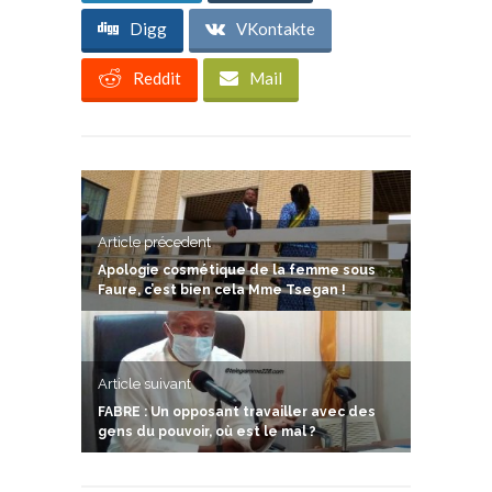
Digg
VKontakte
Reddit
Mail
Article précedent
Apologie cosmétique de la femme sous
Faure, c’est bien cela Mme Tsegan !
Article suivant
FABRE : Un opposant travailler avec des
gens du pouvoir, où est le mal ?