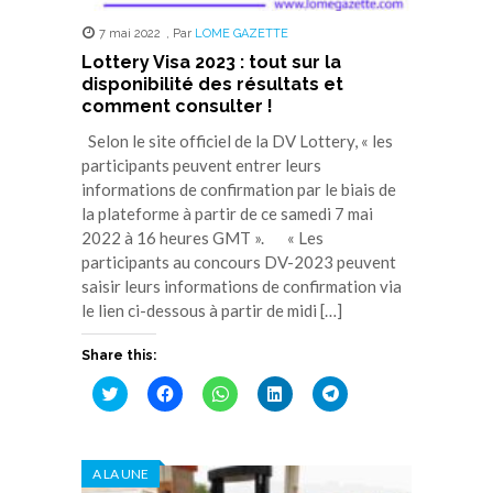
7 mai 2022
,
Par
LOME GAZETTE
Lottery Visa 2023 : tout sur la
disponibilité des résultats et
comment consulter !
Selon le site officiel de la DV Lottery, « les
participants peuvent entrer leurs
informations de confirmation par le biais de
la plateforme à partir de ce samedi 7 mai
2022 à 16 heures GMT ». « Les
participants au concours DV-2023 peuvent
saisir leurs informations de confirmation via
le lien ci-dessous à partir de midi […]
Share this:
Cliquez
Cliquez
Cliquez
Cliquez
Cliquez
pour
pour
pour
pour
pour
partager
partager
partager
partager
partager
sur
sur
sur
sur
sur
Twitter(ouvre
Facebook(ouvre
WhatsApp(ouvre
LinkedIn(ouvre
Telegram(ouvre
dans
dans
dans
dans
dans
A LA UNE
une
une
une
une
une
nouvelle
nouvelle
nouvelle
nouvelle
nouvelle