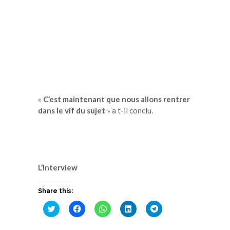
«
C’est maintenant que nous allons rentrer
dans le vif du sujet
» a t-il conclu.
L’Interview
Share this:
Cliquez
Cliquez
Cliquez
Cliquez
Cliquez
pour
pour
pour
pour
pour
partager
partager
partager
partager
partager
sur
sur
sur
sur
sur