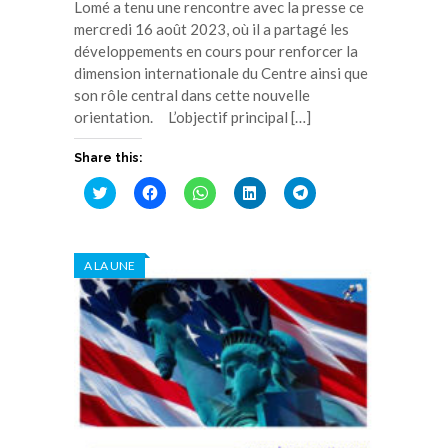
Lomé a tenu une rencontre avec la presse ce
mercredi 16 août 2023, où il a partagé les
développements en cours pour renforcer la
dimension internationale du Centre ainsi que
son rôle central dans cette nouvelle
orientation. L’objectif principal […]
Share this:
Cliquez
Cliquez
Cliquez
Cliquez
Cliquez
pour
pour
pour
pour
pour
partager
partager
partager
partager
partager
sur
sur
sur
sur
sur
Twitter(ouvre
Facebook(ouvre
WhatsApp(ouvre
LinkedIn(ouvre
Telegram(ouvre
dans
dans
dans
dans
dans
A LA UNE
une
une
une
une
une
nouvelle
nouvelle
nouvelle
nouvelle
nouvelle
fenêtre)
fenêtre)
fenêtre)
fenêtre)
fenêtre)