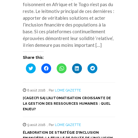
foisonnent en Afrique et le Togo n’est pas du
reste. Le leitmotiv principal de ces dernières :
apporter de véritables solutions et acter
l’inclusion financière des populations à la
base. Si ces plateformes continuellement
éprouvées démontrent leur solidité ‘relative’,
il n’en demeure pas moins important […]
Share this:
Cliquez
Cliquez
Cliquez
Cliquez
Cliquez
pour
pour
pour
pour
pour
partager
partager
partager
partager
partager
sur
sur
sur
sur
sur
Twitter(ouvre
Facebook(ouvre
WhatsApp(ouvre
LinkedIn(ouvre
Telegram(ouvre
dans
dans
dans
dans
dans
8 août 2018
,
Par
LOME GAZETTE
une
une
une
une
une
nouvelle
nouvelle
nouvelle
nouvelle
nouvelle
[CAGECFI SA] L’AUTOMATISATION CROISSANTE DE
fenêtre)
fenêtre)
fenêtre)
fenêtre)
fenêtre)
LA GESTION DES RESSOURCES HUMAINES : QUEL
ENJEU?
9 août 2018
,
Par
LOME GAZETTE
ÉLABORATION DE STRATÉGIE D’INCLUSION