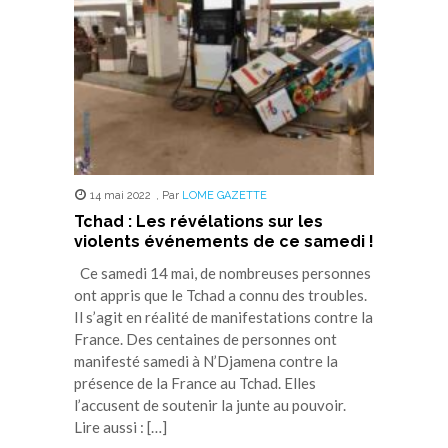
fenêtre)
fenêtre)
fenêtre)
fenêtre)
fenêtre)
14 mai 2022
,
Par
LOME GAZETTE
Tchad : Les révélations sur les
violents événements de ce samedi !
Ce samedi 14 mai, de nombreuses personnes
ont appris que le Tchad a connu des troubles.
Il s’agit en réalité de manifestations contre la
France. Des centaines de personnes ont
manifesté samedi à N’Djamena contre la
présence de la France au Tchad. Elles
l’accusent de soutenir la junte au pouvoir.
Lire aussi : […]