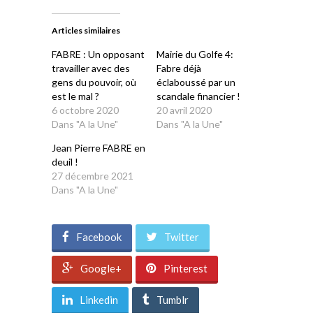
Twitter(ouvre
Facebook(ouvre
WhatsApp(ouvre
LinkedIn(ouvre
Telegram(ouvre
dans
dans
dans
dans
dans
une
une
une
une
une
Articles similaires
nouvelle
nouvelle
nouvelle
nouvelle
nouvelle
fenêtre)
fenêtre)
fenêtre)
fenêtre)
fenêtre)
FABRE : Un opposant
Mairie du Golfe 4:
travailler avec des
Fabre déjà
gens du pouvoir, où
éclaboussé par un
est le mal ?
scandale financier !
6 octobre 2020
20 avril 2020
Dans "A la Une"
Dans "A la Une"
Jean Pierre FABRE en
deuil !
27 décembre 2021
Dans "A la Une"
Facebook
Twitter
Google+
Pinterest
Linkedin
Tumblr