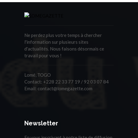
Ne perdez plus votre temps à chercher
l'information sur plusieurs sites
d'actualités. Nous faisons désormais ce
travail pour vous !
Lomé, TOGO
Contact:
+228 22 33 77 19 / 92 03 07 84
Email:
contact@lomegazette.com
Newsletter
En vous inscrivant à notre liste de diffusion,