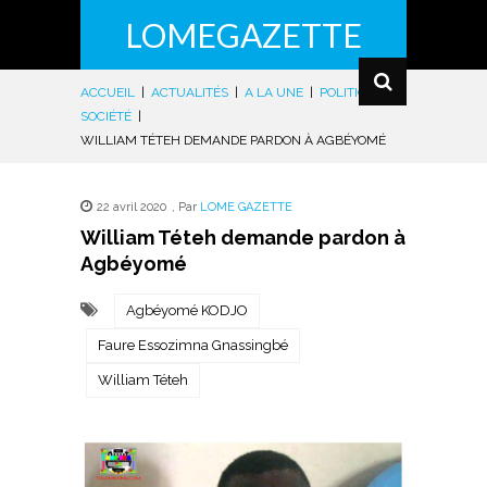
LOMEGAZETTE
ACCUEIL
|
ACTUALITÉS
|
A LA UNE
|
POLITIQUE
|
SOCIÉTÉ
|
WILLIAM TÉTEH DEMANDE PARDON À AGBÉYOMÉ
22 avril 2020
,
Par
LOME GAZETTE
William Téteh demande pardon à
Agbéyomé
Agbéyomé KODJO
Faure Essozimna Gnassingbé
William Téteh