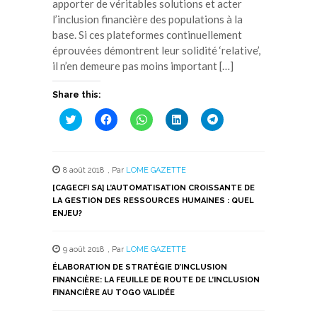
apporter de véritables solutions et acter
l’inclusion financière des populations à la
base. Si ces plateformes continuellement
éprouvées démontrent leur solidité ‘relative’,
il n’en demeure pas moins important […]
Share this:
Cliquez
Cliquez
Cliquez
Cliquez
Cliquez
pour
pour
pour
pour
pour
partager
partager
partager
partager
partager
sur
sur
sur
sur
sur
Twitter(ouvre
Facebook(ouvre
WhatsApp(ouvre
LinkedIn(ouvre
Telegram(ouvre
dans
dans
dans
dans
dans
8 août 2018
,
Par
LOME GAZETTE
une
une
une
une
une
nouvelle
nouvelle
nouvelle
nouvelle
nouvelle
[CAGECFI SA] L’AUTOMATISATION CROISSANTE DE
fenêtre)
fenêtre)
fenêtre)
fenêtre)
fenêtre)
LA GESTION DES RESSOURCES HUMAINES : QUEL
ENJEU?
9 août 2018
,
Par
LOME GAZETTE
ÉLABORATION DE STRATÉGIE D’INCLUSION
FINANCIÈRE: LA FEUILLE DE ROUTE DE L’INCLUSION
FINANCIÈRE AU TOGO VALIDÉE