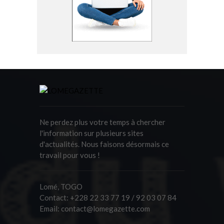
Ne perdez plus votre temps à chercher
l'information sur plusieurs sites
d'actualités. Nous faisons désormais ce
travail pour vous !
Lomé, TOGO
Contact:
+228 22 33 77 19 / 92 03 07 84
Email:
contact@lomegazette.com