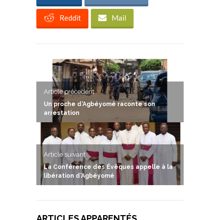
Reddit
Mail
Article précedent
Un proche d’Agbéyomé raconte son
arrestation
Article suivant
La Conférence des Évêques appelle à la
libération d’Agbéyomé
ARTICLES APPARENTÉS