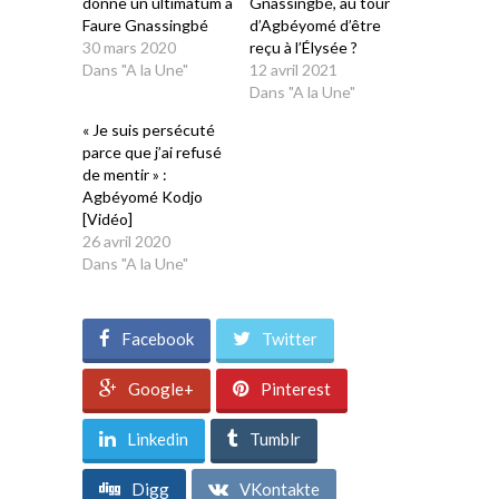
donne un ultimatum à
Gnassingbé, au tour
Faure Gnassingbé
d’Agbéyomé d’être
30 mars 2020
reçu à l’Élysée ?
Dans "A la Une"
12 avril 2021
Dans "A la Une"
« Je suis persécuté
parce que j’ai refusé
de mentir » :
Agbéyomé Kodjo
[Vidéo]
26 avril 2020
Dans "A la Une"
Facebook
Twitter
Google+
Pinterest
Linkedin
Tumblr
Digg
VKontakte