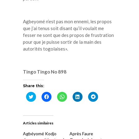
Agbeyomé n’est pas mon ennemi, les propos
que j’ai tenus soit disant qu’il voulait me
fesser ne sont que des propos de frustration
pour que je puisse sortir de la main des
autorités togolaises».
Tingo Tingo No 898
Share this:
Cliquez
Cliquez
Cliquez
Cliquez
Cliquez
pour
pour
pour
pour
pour
partager
partager
partager
partager
partager
sur
sur
sur
sur
sur
Twitter(ouvre
Facebook(ouvre
WhatsApp(ouvre
LinkedIn(ouvre
Telegram(ouvre
dans
dans
dans
dans
dans
une
une
une
une
une
Articles similaires
nouvelle
nouvelle
nouvelle
nouvelle
nouvelle
fenêtre)
fenêtre)
fenêtre)
fenêtre)
fenêtre)
Agbéyomé Kodjo
Après Faure