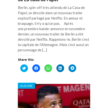
Berlin, spin-off très attendu de La Casa de
Papel, se dévoile dans un nouveau trailer
explosif partagé par Netflix. En amour et
braquage, il n’y a qu’un pas. Après
une première bande-annonce en novembre
dernier, un nouveau trailer de Berlin a été
dévoilé par Netflix. Rappelons-le, Berlin c’est
la capitale de l’Allemagne. Mais c’est aussi un
personnage de […]
Share this:
Cliquez
Cliquez
Cliquez
Cliquez
Cliquez
pour
pour
pour
pour
pour
partager
partager
partager
partager
partager
sur
sur
sur
sur
sur
Twitter(ouvre
Facebook(ouvre
WhatsApp(ouvre
LinkedIn(ouvre
Telegram(ouvre
dans
dans
dans
dans
dans
A LA UNE
une
une
une
une
une
nouvelle
nouvelle
nouvelle
nouvelle
nouvelle
fenêtre)
fenêtre)
fenêtre)
fenêtre)
fenêtre)