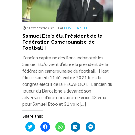
11 décembre 2021
,
Par
LOME GAZETTE
Samuel Eto’o élu Président de la
Fédération Camerounaise de
Football !
L’ancien capitaine des lions indomptables,
Samuel Eto’o vient d’être élu président de la
fédération camerounaise de football. Il est
élu ce samedi 11 décembre 2021 lors du
congrès électif de la FECAFOOT. L’ancien du
joueur du Barcelone a devancé son
adversaire d’une douzaine de voix, 43 voix
pour Samuel Eto’o et 31 voix […]
Share this:
Cliquez
Cliquez
Cliquez
Cliquez
Cliquez
pour
pour
pour
pour
pour
partager
partager
partager
partager
partager