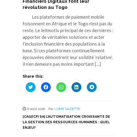
Financiers Digitaux font leur
révolution au Togo
Les plateformes de paiement mobile
foisonnent en Afrique et le Togo n’est pas du
reste. Le leitmotiv principal de ces dernières :
apporter de véritables solutions et acter
l’inclusion financière des populations à la
base. Si ces plateformes continuellement
éprouvées démontrent leur solidité ‘relative’,
il n’en demeure pas moins important […]
Share this:
Cliquez
Cliquez
Cliquez
Cliquez
Cliquez
pour
pour
pour
pour
pour
partager
partager
partager
partager
partager
sur
sur
sur
sur
sur
Twitter(ouvre
Facebook(ouvre
WhatsApp(ouvre
LinkedIn(ouvre
Telegram(ouvre
dans
dans
dans
dans
dans
8 août 2018
,
Par
LOME GAZETTE
une
une
une
une
une
nouvelle
nouvelle
nouvelle
nouvelle
nouvelle
[CAGECFI SA] L’AUTOMATISATION CROISSANTE DE
fenêtre)
fenêtre)
fenêtre)
fenêtre)
fenêtre)
LA GESTION DES RESSOURCES HUMAINES : QUEL
ENJEU?