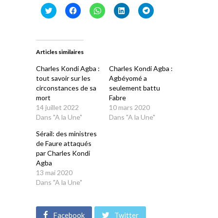
Cliquez
Cliquez
Cliquez
Cliquez
Cliquez
pour
pour
pour
pour
pour
partager
partager
partager
partager
partager
sur
sur
sur
sur
sur
Twitter(ouvre
Facebook(ouvre
WhatsApp(ouvre
LinkedIn(ouvre
Telegram(ouvre
dans
dans
dans
dans
dans
une
une
une
une
une
Articles similaires
nouvelle
nouvelle
nouvelle
nouvelle
nouvelle
fenêtre)
fenêtre)
fenêtre)
fenêtre)
fenêtre)
Charles Kondi Agba :
Charles Kondi Agba :
tout savoir sur les
Agbéyomé a
circonstances de sa
seulement battu
mort
Fabre
14 juillet 2022
10 mars 2020
Dans "A la Une"
Dans "A la Une"
Sérail: des ministres
de Faure attaqués
par Charles Kondi
Agba
13 mai 2020
Dans "A la Une"
Facebook
Twitter