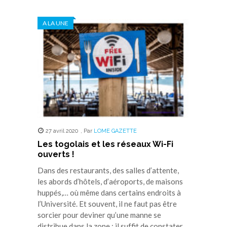
sur
sur
sur
sur
sur
Twitter(ouvre
Facebook(ouvre
WhatsApp(ouvre
LinkedIn(ouvre
Telegram(ouvre
dans
dans
dans
dans
dans
A LA UNE
une
une
une
une
une
nouvelle
nouvelle
nouvelle
nouvelle
nouvelle
fenêtre)
fenêtre)
fenêtre)
fenêtre)
fenêtre)
27 avril 2020
,
Par
LOME GAZETTE
Les togolais et les réseaux Wi-Fi
ouverts !
Dans des restaurants, des salles d’attente,
les abords d’hôtels, d’aéroports, de maisons
huppés,… où même dans certains endroits à
l’Université. Et souvent, il ne faut pas être
sorcier pour deviner qu’une manne se
distribue dans la zone : il suffit de constater