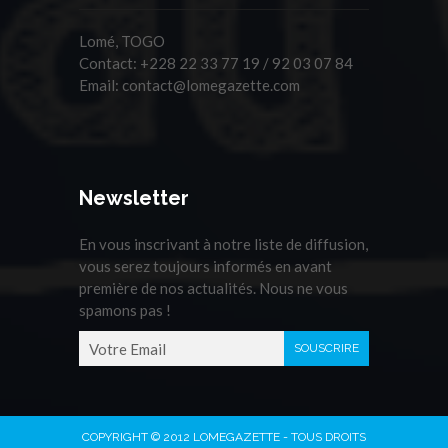
Lomé, TOGO
Contact:
+228 22 33 77 19 / 92 03 07 84
Email:
contact@lomegazette.com
Newsletter
En vous inscrivant à notre liste de diffusion,
vous serez toujours informés en avant
première de nos actualités. Nous ne vous
spamons pas !
COPYRIGHT © 2012 LOMEGAZETTE - TOUS DROITS