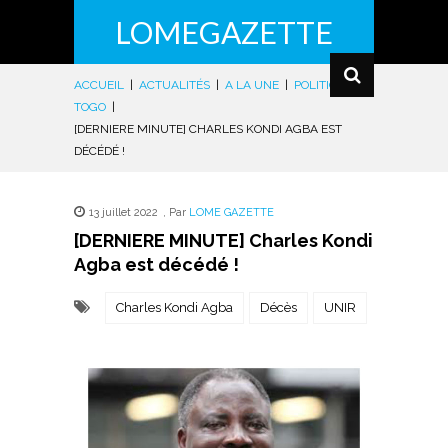
LOMEGAZETTE
ACCUEIL
|
ACTUALITÉS
|
A LA UNE
|
POLITIQUE
|
TOGO
|
[DERNIERE MINUTE] CHARLES KONDI AGBA EST
DÉCÉDÉ !
13 juillet 2022
,
Par
LOME GAZETTE
[DERNIERE MINUTE] Charles Kondi
Agba est décédé !
Charles Kondi Agba
Décès
UNIR