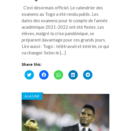
C’est désormais officiel. Le calendrier des
examens au Togo a été rendu public. Les
dates des examens pour le compte de l’année
académique 2021-2022 ont été fixées. Les
élèves, malgré la crise pandémique, se
préparent davantage pour ces grands jours.
Lire aussi : Togo : télétravail et intérim, ce qui
va changer Selon le […]
Share this:
Cliquez
Cliquez
Cliquez
Cliquez
Cliquez
pour
pour
pour
pour
pour
partager
partager
partager
partager
partager
sur
sur
sur
sur
sur
Twitter(ouvre
Facebook(ouvre
WhatsApp(ouvre
LinkedIn(ouvre
Telegram(ouvre
dans
dans
dans
dans
dans
A LA UNE
une
une
une
une
une
nouvelle
nouvelle
nouvelle
nouvelle
nouvelle
fenêtre)
fenêtre)
fenêtre)
fenêtre)
fenêtre)