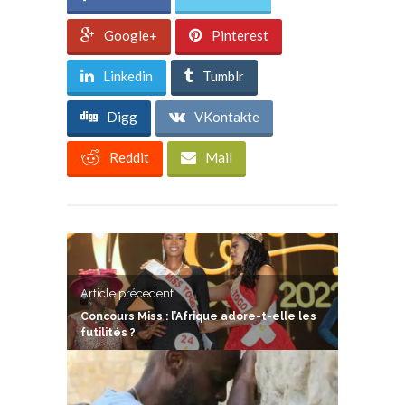
Google+
Pinterest
Linkedin
Tumblr
Digg
VKontakte
Reddit
Mail
Article précedent
Concours Miss : l’Afrique adore-t-elle les
futilités ?