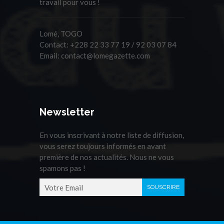
travail pour vous !
Lomé, TOGO
Contact:
+228 22 33 77 19 / 92 03 07 84
Email:
contact@lomegazette.com
Newsletter
En vous inscrivant à notre liste de diffusion,
vous serez toujours informés en avant
première de nos actualités. Nous ne vous
spamons pas !