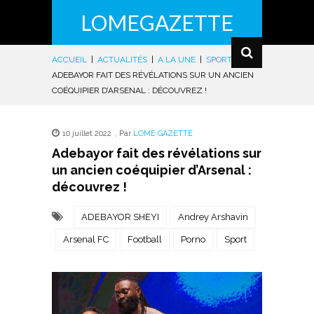
LOMEGAZETTE
ACCUEIL
|
ACTUALITÉS
|
A LA UNE
|
SPORTS
|
ADEBAYOR FAIT DES RÉVÉLATIONS SUR UN ANCIEN
COÉQUIPIER D’ARSENAL : DÉCOUVREZ !
10 juillet 2022
,
Par
LOME GAZETTE
Adebayor fait des révélations sur
un ancien coéquipier d’Arsenal :
découvrez !
ADEBAYOR SHEYI
Andrey Arshavin
Arsenal FC
Football
Porno
Sport