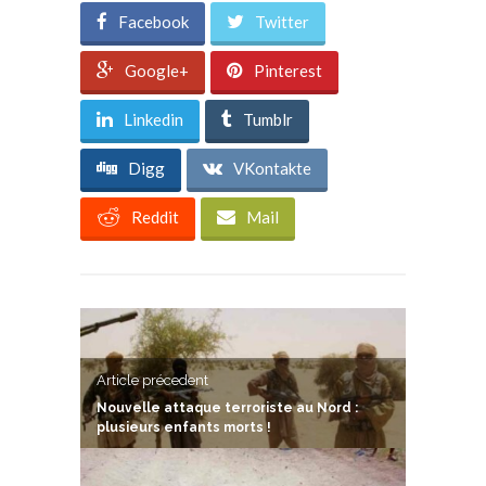
Facebook
Twitter
Google+
Pinterest
Linkedin
Tumblr
Digg
VKontakte
Reddit
Mail
Article précedent
Nouvelle attaque terroriste au Nord :
plusieurs enfants morts !