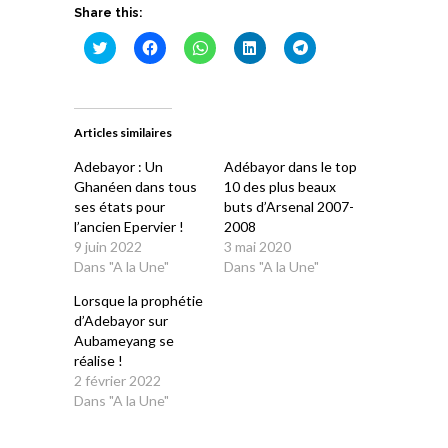
Share this:
Cliquez
Cliquez
Cliquez
Cliquez
Cliquez
pour
pour
pour
pour
pour
partager
partager
partager
partager
partager
sur
sur
sur
sur
sur
Twitter(ouvre
Facebook(ouvre
WhatsApp(ouvre
LinkedIn(ouvre
Telegram(ouvre
dans
dans
dans
dans
dans
une
une
une
une
une
Articles similaires
nouvelle
nouvelle
nouvelle
nouvelle
nouvelle
fenêtre)
fenêtre)
fenêtre)
fenêtre)
fenêtre)
Adebayor : Un
Adébayor dans le top
Ghanéen dans tous
10 des plus beaux
ses états pour
buts d’Arsenal 2007-
l’ancien Epervier !
2008
9 juin 2022
3 mai 2020
Dans "A la Une"
Dans "A la Une"
Lorsque la prophétie
d’Adebayor sur
Aubameyang se
réalise !
2 février 2022
Dans "A la Une"