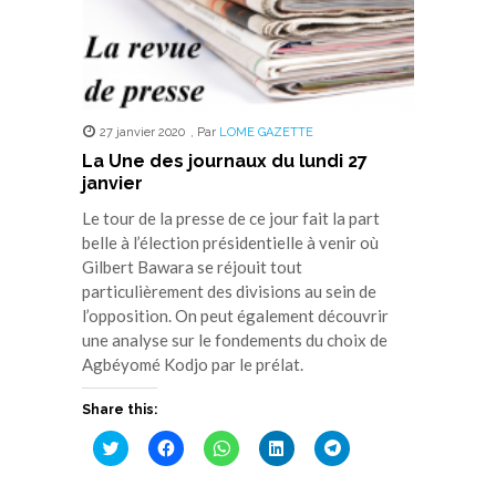
27 janvier 2020
,
Par
LOME GAZETTE
La Une des journaux du lundi 27
janvier
Le tour de la presse de ce jour fait la part
belle à l’élection présidentielle à venir où
Gilbert Bawara se réjouit tout
particulièrement des divisions au sein de
l’opposition. On peut également découvrir
une analyse sur le fondements du choix de
Agbéyomé Kodjo par le prélat.
Share this:
Cliquez
Cliquez
Cliquez
Cliquez
Cliquez
pour
pour
pour
pour
pour
partager
partager
partager
partager
partager
sur
sur
sur
sur
sur