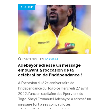
Twitter(ouvre
Facebook(ouvre
WhatsApp(ouvre
LinkedIn(ouvre
Telegram(ouvre
dans
dans
dans
dans
dans
A LA UNE
une
une
une
une
une
nouvelle
nouvelle
nouvelle
nouvelle
nouvelle
fenêtre)
fenêtre)
fenêtre)
fenêtre)
fenêtre)
27 avril 2022
,
Par
Aristide OP
Adebayor adresse un message
émouvant à l’occasion de la
célébration de l’indépendance !
A l’occasion du 62e anniversaire de
l’indépendance du Togo ce mercredi 27 avril
2022, l’ancien capitaine des Eperviers du
Togo, Sheyi Emmanuel Adebayor a adressé un
message fort à ses compatriotes.