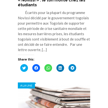
« Novissi » : le ton monte chez les
étudiants
Écartés pour la plupart du programme
Novissi décidé par le gouvernement togolais
pour permettre aux Togolais de supporter
cette période de crise sanitaire mondiale et
les mesures barrières prises, les étudiants
togolais sont visiblement à bout de souffle et
ont décidé de se faire entendre. Par une
lettre ouverte, […]
Share this:
Cliquez
Cliquez
Cliquez
Cliquez
Cliquez
pour
pour
pour
pour
pour
partager
partager
partager
partager
partager
sur
sur
sur
sur
sur
Twitter(ouvre
Facebook(ouvre
WhatsApp(ouvre
LinkedIn(ouvre
Telegram(ouvre
dans
dans
dans
dans
dans
A LA UNE
une
une
une
une
une
nouvelle
nouvelle
nouvelle
nouvelle
nouvelle
fenêtre)
fenêtre)
fenêtre)
fenêtre)
fenêtre)