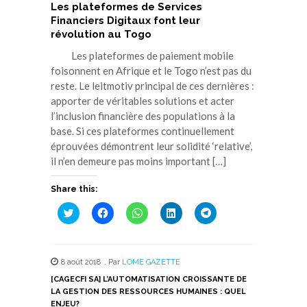
Les plateformes de Services
Financiers Digitaux font leur
révolution au Togo
Les plateformes de paiement mobile
foisonnent en Afrique et le Togo n’est pas du
reste. Le leitmotiv principal de ces dernières :
apporter de véritables solutions et acter
l’inclusion financière des populations à la
base. Si ces plateformes continuellement
éprouvées démontrent leur solidité ‘relative’,
il n’en demeure pas moins important […]
Share this:
Cliquez
Cliquez
Cliquez
Cliquez
Cliquez
pour
pour
pour
pour
pour
partager
partager
partager
partager
partager
sur
sur
sur
sur
sur
Twitter(ouvre
Facebook(ouvre
WhatsApp(ouvre
LinkedIn(ouvre
Telegram(ouvre
dans
dans
dans
dans
dans
8 août 2018
,
Par
LOME GAZETTE
une
une
une
une
une
nouvelle
nouvelle
nouvelle
nouvelle
nouvelle
[CAGECFI SA] L’AUTOMATISATION CROISSANTE DE
fenêtre)
fenêtre)
fenêtre)
fenêtre)
fenêtre)
LA GESTION DES RESSOURCES HUMAINES : QUEL
ENJEU?