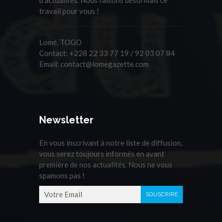
travail pour vous !
Lomé, TOGO
Contact:
+228 22 33 77 19 / 92 03 07 84
Email:
contact@lomegazette.com
Newsletter
En vous inscrivant à notre liste de diffusion,
vous serez toujours informés en avant
première de nos actualités. Nous ne vous
spamons pas !