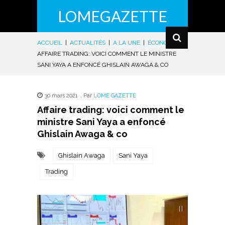
LOMEGAZETTE
ACCUEIL
|
ACTUALITÉS
|
A LA UNE
|
ÉCONOMIE
|
AFFAIRE TRADING: VOICI COMMENT LE MINISTRE
SANI YAYA A ENFONCÉ GHISLAIN AWAGA & CO
30 mars 2021
,
Par
LOME GAZETTE
Affaire trading: voici comment le
ministre Sani Yaya a enfoncé
Ghislain Awaga & co
Ghislain Awaga
Sani Yaya
Trading