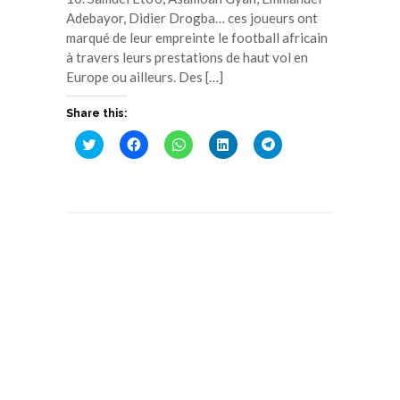
Adebayor, Didier Drogba… ces joueurs ont
marqué de leur empreinte le football africain
à travers leurs prestations de haut vol en
Europe ou ailleurs. Des […]
Share this:
Cliquez
Cliquez
Cliquez
Cliquez
Cliquez
pour
pour
pour
pour
pour
partager
partager
partager
partager
partager
sur
sur
sur
sur
sur
Twitter(ouvre
Facebook(ouvre
WhatsApp(ouvre
LinkedIn(ouvre
Telegram(ouvre
dans
dans
dans
dans
dans
une
une
une
une
une
nouvelle
nouvelle
nouvelle
nouvelle
nouvelle
fenêtre)
fenêtre)
fenêtre)
fenêtre)
fenêtre)