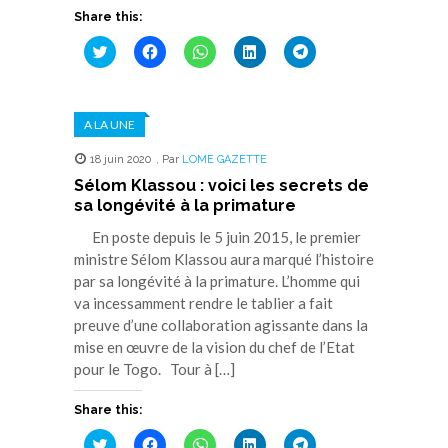
Share this:
Cliquez
Cliquez
Cliquez
Cliquez
Cliquez
pour
pour
pour
pour
pour
partager
partager
partager
partager
partager
sur
sur
sur
sur
sur
Twitter(ouvre
Facebook(ouvre
WhatsApp(ouvre
LinkedIn(ouvre
Telegram(ouvre
dans
dans
dans
dans
dans
A LA UNE
une
une
une
une
une
nouvelle
nouvelle
nouvelle
nouvelle
nouvelle
fenêtre)
fenêtre)
fenêtre)
fenêtre)
fenêtre)
18 juin 2020
,
Par
LOME GAZETTE
Sélom Klassou : voici les secrets de
sa longévité à la primature
En poste depuis le 5 juin 2015, le premier
ministre Sélom Klassou aura marqué l’histoire
par sa longévité à la primature. L’homme qui
va incessamment rendre le tablier a fait
preuve d’une collaboration agissante dans la
mise en œuvre de la vision du chef de l’Etat
pour le Togo. Tour à […]
Share this:
Cliquez
Cliquez
Cliquez
Cliquez
Cliquez