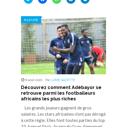
pour
pour
pour
pour
pour
partager
partager
partager
partager
partager
sur
sur
sur
sur
sur
Twitter(ouvre
Facebook(ouvre
WhatsApp(ouvre
LinkedIn(ouvre
Telegram(ouvre
dans
dans
dans
dans
dans
A LA UNE
une
une
une
une
une
nouvelle
nouvelle
nouvelle
nouvelle
nouvelle
fenêtre)
fenêtre)
fenêtre)
fenêtre)
fenêtre)
8 août 2020
,
Par
LOME GAZETTE
Découvrez comment Adébayor se
retrouve parmi les footballeurs
africains les plus riches
Les grands joueurs gagnent de gros
salaires. Les stars africaines n’ont pas dérogé
à cette règle. Elles font toutes parties du top
10. Samuel Eto’o, Asamoah Gyan, Emmanuel