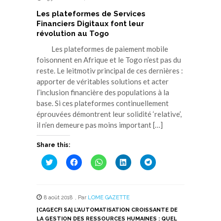
Les plateformes de Services
Financiers Digitaux font leur
révolution au Togo
Les plateformes de paiement mobile
foisonnent en Afrique et le Togo n’est pas du
reste. Le leitmotiv principal de ces dernières :
apporter de véritables solutions et acter
l’inclusion financière des populations à la
base. Si ces plateformes continuellement
éprouvées démontrent leur solidité ‘relative’,
il n’en demeure pas moins important […]
Share this:
Cliquez
Cliquez
Cliquez
Cliquez
Cliquez
pour
pour
pour
pour
pour
partager
partager
partager
partager
partager
sur
sur
sur
sur
sur
Twitter(ouvre
Facebook(ouvre
WhatsApp(ouvre
LinkedIn(ouvre
Telegram(ouvre
dans
dans
dans
dans
dans
8 août 2018
,
Par
LOME GAZETTE
une
une
une
une
une
nouvelle
nouvelle
nouvelle
nouvelle
nouvelle
[CAGECFI SA] L’AUTOMATISATION CROISSANTE DE
fenêtre)
fenêtre)
fenêtre)
fenêtre)
fenêtre)
LA GESTION DES RESSOURCES HUMAINES : QUEL