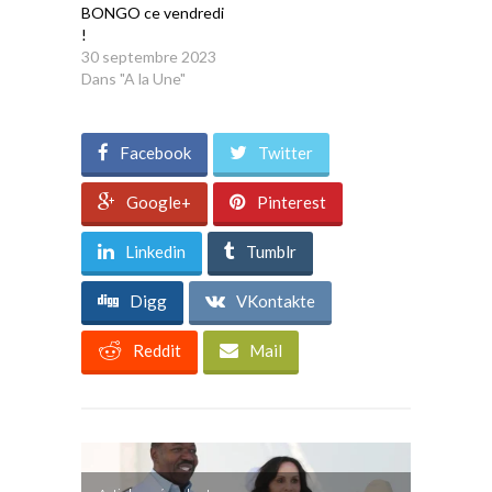
BONGO ce vendredi
!
30 septembre 2023
Dans "A la Une"
Facebook
Twitter
Google+
Pinterest
Linkedin
Tumblr
Digg
VKontakte
Reddit
Mail