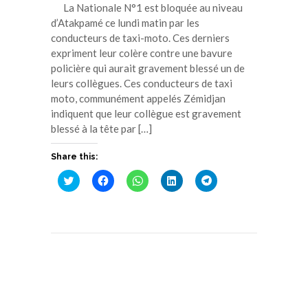
La Nationale N°1 est bloquée au niveau
d’Atakpamé ce lundi matin par les
conducteurs de taxi-moto. Ces derniers
expriment leur colère contre une bavure
policière qui aurait gravement blessé un de
leurs collègues. Ces conducteurs de taxi
moto, communément appelés Zémidjan
indiquent que leur collègue est gravement
blessé à la tête par […]
Share this:
Cliquez
Cliquez
Cliquez
Cliquez
Cliquez
pour
pour
pour
pour
pour
partager
partager
partager
partager
partager
sur
sur
sur
sur
sur
Twitter(ouvre
Facebook(ouvre
WhatsApp(ouvre
LinkedIn(ouvre
Telegram(ouvre
dans
dans
dans
dans
dans
une
une
une
une
une
nouvelle
nouvelle
nouvelle
nouvelle
nouvelle
fenêtre)
fenêtre)
fenêtre)
fenêtre)
fenêtre)