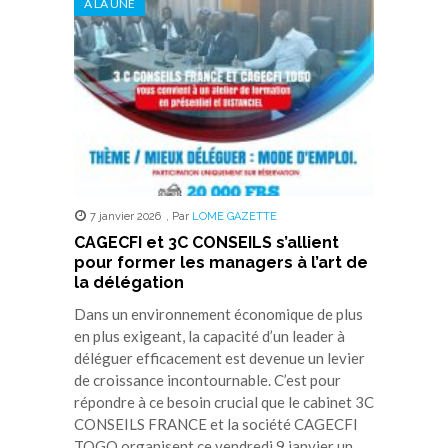
A LA UNE
une
une
une
une
une
nouvelle
nouvelle
nouvelle
nouvelle
nouvelle
fenêtre)
fenêtre)
fenêtre)
fenêtre)
fenêtre)
7 janvier 2026
,
Par
LOME GAZETTE
CAGECFI et 3C CONSEILS s’allient
pour former les managers à l’art de
la délégation
Dans un environnement économique de plus
en plus exigeant, la capacité d’un leader à
déléguer efficacement est devenue un levier
de croissance incontournable. C’est pour
répondre à ce besoin crucial que le cabinet 3C
CONSEILS FRANCE et la société CAGECFI
TOGO organisent ce vendredi 9 janvier un