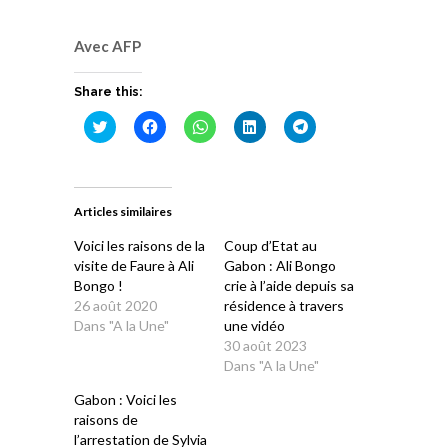
Avec AFP
Share this:
Cliquez
Cliquez
Cliquez
Cliquez
Cliquez
pour
pour
pour
pour
pour
partager
partager
partager
partager
partager
sur
sur
sur
sur
sur
Twitter(ouvre
Facebook(ouvre
WhatsApp(ouvre
LinkedIn(ouvre
Telegram(ouvre
dans
dans
dans
dans
dans
une
une
une
une
une
Articles similaires
nouvelle
nouvelle
nouvelle
nouvelle
nouvelle
fenêtre)
fenêtre)
fenêtre)
fenêtre)
fenêtre)
Voici les raisons de la
Coup d’Etat au
visite de Faure à Ali
Gabon : Ali Bongo
Bongo !
crie à l’aide depuis sa
26 août 2020
résidence à travers
Dans "A la Une"
une vidéo
30 août 2023
Dans "A la Une"
Gabon : Voici les
raisons de
l’arrestation de Sylvia