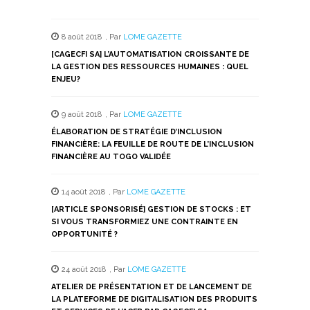
partager
partager
partager
partager
partager
sur
sur
sur
sur
sur
Twitter(ouvre
Facebook(ouvre
WhatsApp(ouvre
LinkedIn(ouvre
Telegram(ouvre
dans
dans
dans
dans
dans
8 août 2018
,
Par
LOME GAZETTE
une
une
une
une
une
nouvelle
nouvelle
nouvelle
nouvelle
nouvelle
[CAGECFI SA] L’AUTOMATISATION CROISSANTE DE
fenêtre)
fenêtre)
fenêtre)
fenêtre)
fenêtre)
LA GESTION DES RESSOURCES HUMAINES : QUEL
ENJEU?
9 août 2018
,
Par
LOME GAZETTE
ÉLABORATION DE STRATÉGIE D’INCLUSION
FINANCIÈRE: LA FEUILLE DE ROUTE DE L’INCLUSION
FINANCIÈRE AU TOGO VALIDÉE
14 août 2018
,
Par
LOME GAZETTE
[ARTICLE SPONSORISÉ] GESTION DE STOCKS : ET
SI VOUS TRANSFORMIEZ UNE CONTRAINTE EN
OPPORTUNITÉ ?
24 août 2018
,
Par
LOME GAZETTE
ATELIER DE PRÉSENTATION ET DE LANCEMENT DE
LA PLATEFORME DE DIGITALISATION DES PRODUITS