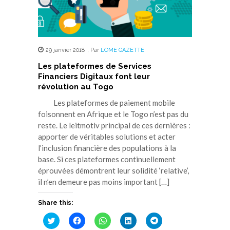
29 janvier 2018
,
Par
LOME GAZETTE
Les plateformes de Services
Financiers Digitaux font leur
révolution au Togo
Les plateformes de paiement mobile
foisonnent en Afrique et le Togo n’est pas du
reste. Le leitmotiv principal de ces dernières :
apporter de véritables solutions et acter
l’inclusion financière des populations à la
base. Si ces plateformes continuellement
éprouvées démontrent leur solidité ‘relative’,
il n’en demeure pas moins important […]
Share this:
Cliquez
Cliquez
Cliquez
Cliquez
Cliquez
pour
pour
pour
pour
pour