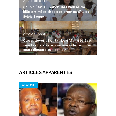
Article précedent
Coup d’État au Gabon: des valises de
billets filmées chez des proches d’Ali et
Sylvia Bongo
Article suivant
Qu’est devenu Komlan Loki Afanvi l’élève
sanctionné à Kara pour une vidéo en plein
cours diffusée sur les RS ?
ARTICLES APPARENTÉS
A LA UNE