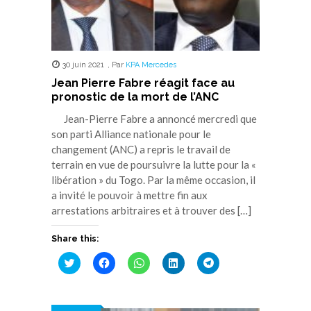
30 juin 2021
,
Par
KPA Mercedes
Jean Pierre Fabre réagit face au
pronostic de la mort de l’ANC
Jean-Pierre Fabre a annoncé mercredi que
son parti Alliance nationale pour le
changement (ANC) a repris le travail de
terrain en vue de poursuivre la lutte pour la «
libération » du Togo. Par la même occasion, il
a invité le pouvoir à mettre fin aux
arrestations arbitraires et à trouver des […]
Share this:
Cliquez
Cliquez
Cliquez
Cliquez
Cliquez
pour
pour
pour
pour
pour
partager
partager
partager
partager
partager
sur
sur
sur
sur
sur
Twitter(ouvre
Facebook(ouvre
WhatsApp(ouvre
LinkedIn(ouvre
Telegram(ouvre
dans
dans
dans
dans
dans