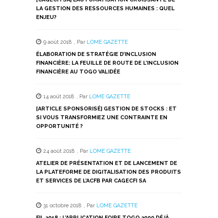
fenêtre)
fenêtre)
fenêtre)
fenêtre)
fenêtre)
LA GESTION DES RESSOURCES HUMAINES : QUEL
ENJEU?
9 août 2018
,
Par
LOME GAZETTE
ÉLABORATION DE STRATÉGIE D’INCLUSION
FINANCIÈRE: LA FEUILLE DE ROUTE DE L’INCLUSION
FINANCIÈRE AU TOGO VALIDÉE
14 août 2018
,
Par
LOME GAZETTE
[ARTICLE SPONSORISÉ] GESTION DE STOCKS : ET
SI VOUS TRANSFORMIEZ UNE CONTRAINTE EN
OPPORTUNITÉ ?
24 août 2018
,
Par
LOME GAZETTE
ATELIER DE PRÉSENTATION ET DE LANCEMENT DE
LA PLATEFORME DE DIGITALISATION DES PRODUITS
ET SERVICES DE L’ACFB PAR CAGECFI SA
31 octobre 2018
,
Par
LOME GAZETTE
FIL 2018 : L’APPLICATION FOIRE TOGO 2000 DÉJÀ