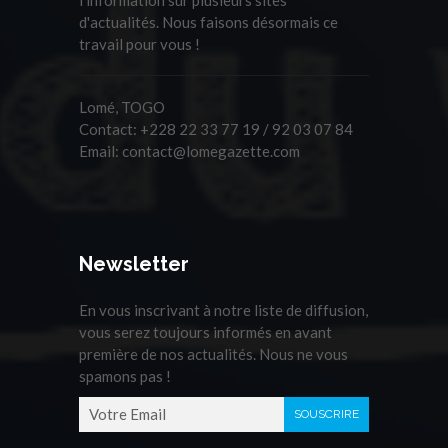
d'actualités. Nous faisons désormais ce
travail pour vous !
Lomé, TOGO
Contact:
+228 22 33 77 19 / 92 03 07 84
Email:
contact@lomegazette.com
Newsletter
En vous inscrivant à notre liste de diffusion,
vous serez toujours informés en avant
première de nos actualités. Nous ne vous
spamons pas !