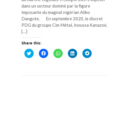
dans un secteur dominé par la figure
imposante du magnat nigérian Aliko
Dangote. En septembre 2020, le discret
PDG du groupe Cim Métal, Inoussa Kanazoé,
[…]
Share this:
Cliquez
Cliquez
Cliquez
Cliquez
Cliquez
pour
pour
pour
pour
pour
partager
partager
partager
partager
partager
sur
sur
sur
sur
sur
Twitter(ouvre
Facebook(ouvre
WhatsApp(ouvre
LinkedIn(ouvre
Telegram(ouvre
dans
dans
dans
dans
dans
une
une
une
une
une
nouvelle
nouvelle
nouvelle
nouvelle
nouvelle
fenêtre)
fenêtre)
fenêtre)
fenêtre)
fenêtre)