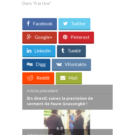
Dans "A la Une"
Facebook
Twitter
Google+
Pinterest
Linkedin
Tumblr
Digg
VKontakte
Reddit
Mail
Article précedent
[En direct]: suivez la prestation de
serment de Faure Gnassingbé !