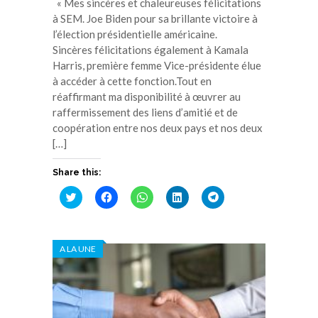
« Mes sincères et chaleureuses félicitations
à SEM. Joe Biden pour sa brillante victoire à
l’élection présidentielle américaine.
Sincères félicitations également à Kamala
Harris, première femme Vice-présidente élue
à accéder à cette fonction.Tout en
réaffirmant ma disponibilité à œuvrer au
raffermissement des liens d’amitié et de
coopération entre nos deux pays et nos deux
[…]
Share this:
Cliquez
Cliquez
Cliquez
Cliquez
Cliquez
pour
pour
pour
pour
pour
partager
partager
partager
partager
partager
sur
sur
sur
sur
sur
Twitter(ouvre
Facebook(ouvre
WhatsApp(ouvre
LinkedIn(ouvre
Telegram(ouvre
dans
dans
dans
dans
dans
A LA UNE
une
une
une
une
une
nouvelle
nouvelle
nouvelle
nouvelle
nouvelle
fenêtre)
fenêtre)
fenêtre)
fenêtre)
fenêtre)