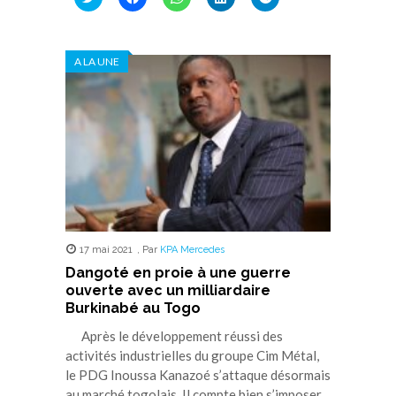
pour
pour
pour
pour
pour
partager
partager
partager
partager
partager
sur
sur
sur
sur
sur
Twitter(ouvre
Facebook(ouvre
WhatsApp(ouvre
LinkedIn(ouvre
Telegram(ouvre
dans
dans
dans
dans
dans
A LA UNE
une
une
une
une
une
nouvelle
nouvelle
nouvelle
nouvelle
nouvelle
fenêtre)
fenêtre)
fenêtre)
fenêtre)
fenêtre)
17 mai 2021
,
Par
KPA Mercedes
Dangoté en proie à une guerre
ouverte avec un milliardaire
Burkinabé au Togo
Après le développement réussi des
activités industrielles du groupe Cim Métal,
le PDG Inoussa Kanazoé s’attaque désormais
au marché togolais. Il compte bien s’imposer