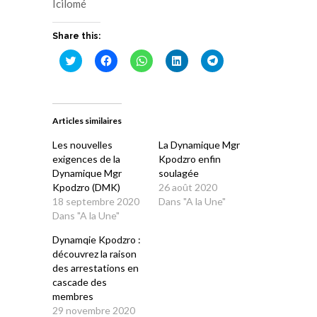
Icilomé
Share this:
Cliquez
Cliquez
Cliquez
Cliquez
Cliquez
pour
pour
pour
pour
pour
partager
partager
partager
partager
partager
sur
sur
sur
sur
sur
Twitter(ouvre
Facebook(ouvre
WhatsApp(ouvre
LinkedIn(ouvre
Telegram(ouvre
dans
dans
dans
dans
dans
une
une
une
une
une
Articles similaires
nouvelle
nouvelle
nouvelle
nouvelle
nouvelle
fenêtre)
fenêtre)
fenêtre)
fenêtre)
fenêtre)
Les nouvelles
La Dynamique Mgr
exigences de la
Kpodzro enfin
Dynamique Mgr
soulagée
Kpodzro (DMK)
26 août 2020
18 septembre 2020
Dans "A la Une"
Dans "A la Une"
Dynamqie Kpodzro :
découvrez la raison
des arrestations en
cascade des
membres
29 novembre 2020