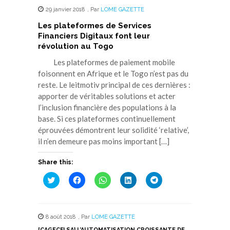
29 janvier 2018
,
Par
LOME GAZETTE
Les plateformes de Services
Financiers Digitaux font leur
révolution au Togo
Les plateformes de paiement mobile
foisonnent en Afrique et le Togo n’est pas du
reste. Le leitmotiv principal de ces dernières :
apporter de véritables solutions et acter
l’inclusion financière des populations à la
base. Si ces plateformes continuellement
éprouvées démontrent leur solidité ‘relative’,
il n’en demeure pas moins important […]
Share this:
Cliquez
Cliquez
Cliquez
Cliquez
Cliquez
pour
pour
pour
pour
pour
partager
partager
partager
partager
partager
sur
sur
sur
sur
sur
Twitter(ouvre
Facebook(ouvre
WhatsApp(ouvre
LinkedIn(ouvre
Telegram(ouvre
dans
dans
dans
dans
dans
8 août 2018
,
Par
LOME GAZETTE
une
une
une
une
une
nouvelle
nouvelle
nouvelle
nouvelle
nouvelle
[CAGECFI SA] L’AUTOMATISATION CROISSANTE DE