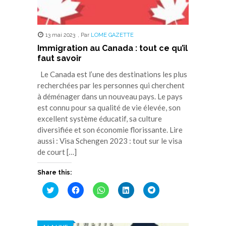
13 mai 2023
,
Par
LOME GAZETTE
Immigration au Canada : tout ce qu’il
faut savoir
Le Canada est l’une des destinations les plus
recherchées par les personnes qui cherchent
à déménager dans un nouveau pays. Le pays
est connu pour sa qualité de vie élevée, son
excellent système éducatif, sa culture
diversifiée et son économie florissante. Lire
aussi : Visa Schengen 2023 : tout sur le visa
de court […]
Share this:
Cliquez
Cliquez
Cliquez
Cliquez
Cliquez
pour
pour
pour
pour
pour
partager
partager
partager
partager
partager
sur
sur
sur
sur
sur
Twitter(ouvre
Facebook(ouvre
WhatsApp(ouvre
LinkedIn(ouvre
Telegram(ouvre
dans
dans
dans
dans
dans