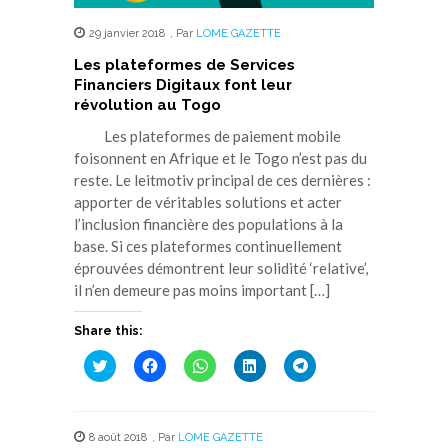
29 janvier 2018
,
Par
LOME GAZETTE
Les plateformes de Services
Financiers Digitaux font leur
révolution au Togo
Les plateformes de paiement mobile
foisonnent en Afrique et le Togo n’est pas du
reste. Le leitmotiv principal de ces dernières :
apporter de véritables solutions et acter
l’inclusion financière des populations à la
base. Si ces plateformes continuellement
éprouvées démontrent leur solidité ‘relative’,
il n’en demeure pas moins important […]
Share this:
Cliquez
Cliquez
Cliquez
Cliquez
Cliquez
pour
pour
pour
pour
pour
partager
partager
partager
partager
partager
sur
sur
sur
sur
sur
Twitter(ouvre
Facebook(ouvre
WhatsApp(ouvre
LinkedIn(ouvre
Telegram(ouvre
dans
dans
dans
dans
dans
8 août 2018
,
Par
LOME GAZETTE
une
une
une
une
une