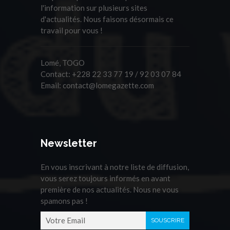
l'information sur plusieurs sites
d'actualités. Nous faisons désormais ce
travail pour vous !
Lomé, TOGO
Contact:
+228 22 33 77 19 / 92 03 07 84
Email:
contact@lomegazette.com
Newsletter
En vous inscrivant à notre liste de diffusion,
vous serez toujours informés en avant
première de nos actualités. Nous ne vous
spamons pas !