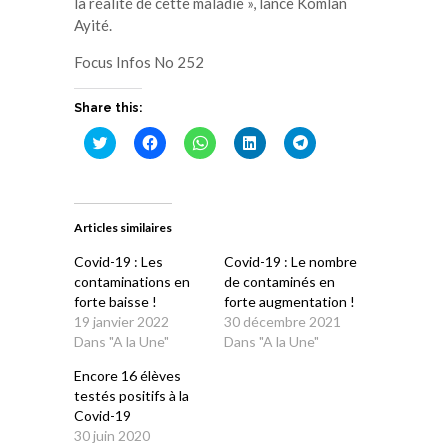
la réalité de cette maladie », lance Komlan
Ayité.
Focus Infos No 252
Share this:
Cliquez
Cliquez
Cliquez
Cliquez
Cliquez
pour
pour
pour
pour
pour
partager
partager
partager
partager
partager
sur
sur
sur
sur
sur
Twitter(ouvre
Facebook(ouvre
WhatsApp(ouvre
LinkedIn(ouvre
Telegram(ouvre
dans
dans
dans
dans
dans
une
une
une
une
une
Articles similaires
nouvelle
nouvelle
nouvelle
nouvelle
nouvelle
fenêtre)
fenêtre)
fenêtre)
fenêtre)
fenêtre)
Covid-19 : Les
Covid-19 : Le nombre
contaminations en
de contaminés en
forte baisse !
forte augmentation !
19 janvier 2022
30 décembre 2021
Dans "A la Une"
Dans "A la Une"
Encore 16 élèves
testés positifs à la
Covid-19
30 juin 2020