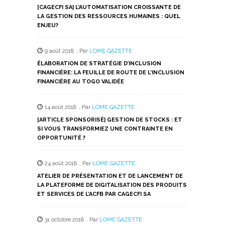
nouvelle
nouvelle
nouvelle
nouvelle
nouvelle
[CAGECFI SA] L’AUTOMATISATION CROISSANTE DE
fenêtre)
fenêtre)
fenêtre)
fenêtre)
fenêtre)
LA GESTION DES RESSOURCES HUMAINES : QUEL
ENJEU?
9 août 2018
,
Par
LOME GAZETTE
ÉLABORATION DE STRATÉGIE D’INCLUSION
FINANCIÈRE: LA FEUILLE DE ROUTE DE L’INCLUSION
FINANCIÈRE AU TOGO VALIDÉE
14 août 2018
,
Par
LOME GAZETTE
[ARTICLE SPONSORISÉ] GESTION DE STOCKS : ET
SI VOUS TRANSFORMIEZ UNE CONTRAINTE EN
OPPORTUNITÉ ?
24 août 2018
,
Par
LOME GAZETTE
ATELIER DE PRÉSENTATION ET DE LANCEMENT DE
LA PLATEFORME DE DIGITALISATION DES PRODUITS
ET SERVICES DE L’ACFB PAR CAGECFI SA
31 octobre 2018
,
Par
LOME GAZETTE