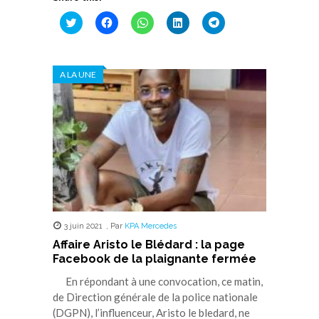
Cliquez
Cliquez
Cliquez
Cliquez
Cliquez
pour
pour
pour
pour
pour
partager
partager
partager
partager
partager
sur
sur
sur
sur
sur
Twitter(ouvre
Facebook(ouvre
WhatsApp(ouvre
LinkedIn(ouvre
Telegram(ouvre
dans
dans
dans
dans
dans
A LA UNE
une
une
une
une
une
nouvelle
nouvelle
nouvelle
nouvelle
nouvelle
fenêtre)
fenêtre)
fenêtre)
fenêtre)
fenêtre)
3 juin 2021
,
Par
KPA Mercedes
Affaire Aristo le Blédard : la page
Facebook de la plaignante fermée
En répondant à une convocation, ce matin,
de Direction générale de la police nationale
(DGPN), l’influenceur, Aristo le bledard, ne