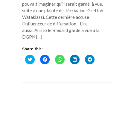
pouvait imaginer qu’il serait gardé à vue,
suite à une plainte de l’écrivaine Grettah
Wataklassi. Cette dernière accuse
l’influenceur de diffamation. Lire
aussi: Aristo le Blédard gardé à vue à la
DGPN […]
Share this:
Cliquez
Cliquez
Cliquez
Cliquez
Cliquez
pour
pour
pour
pour
pour
partager
partager
partager
partager
partager
sur
sur
sur
sur
sur
Twitter(ouvre
Facebook(ouvre
WhatsApp(ouvre
LinkedIn(ouvre
Telegram(ouvre
dans
dans
dans
dans
dans
une
une
une
une
une
nouvelle
nouvelle
nouvelle
nouvelle
nouvelle
fenêtre)
fenêtre)
fenêtre)
fenêtre)
fenêtre)