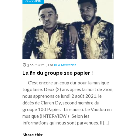
A LA UNE
une
une
une
une
une
nouvelle
nouvelle
nouvelle
nouvelle
nouvelle
fenêtre)
fenêtre)
fenêtre)
fenêtre)
fenêtre)
3 août 2021
,
Par
KPA Mercedes
La fin du groupe 100 papier !
C’est encore un coup dur pour la musique
togolaise. Deux (2) ans après la mort de Zion,
nous apprenons ce lundi 2 août 2021, le
décès de Claren Dy, second membre du
groupe 100 Papier. Lire aussi: Le Vaudou en
musique (INTERVIEW ) Selon les
informations qui nous sont parvenues, il […]
Share this: