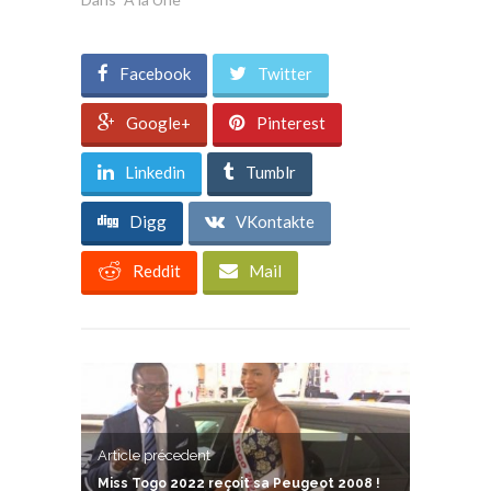
Facebook
Twitter
Google+
Pinterest
Linkedin
Tumblr
Digg
VKontakte
Reddit
Mail
Article précedent
Miss Togo 2022 reçoit sa Peugeot 2008 !