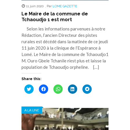
11 juin 2020
,
Par
LOME GAZETTE
Le Maire de la commune de
Tchaoudjo 1 est mort
Selon les informations parvenues à notre
Rédaction, l’ancien Directeur des pistes
rurales est décédé dans la matinée de ce jeudi
11 juin 2020 à la clinique de l’Espérance à
Lomé. Le Maire de la commune de Tchaoudjo1
M. Ouro Gbele Tchanile n’est plus et laisse la
population de Tchaoudjo orpheline. […]
Share this:
Cliquez
Cliquez
Cliquez
Cliquez
Cliquez
pour
pour
pour
pour
pour
partager
partager
partager
partager
partager
sur
sur
sur
sur
sur
Twitter(ouvre
Facebook(ouvre
WhatsApp(ouvre
LinkedIn(ouvre
Telegram(ouvre
dans
dans
dans
dans
dans
A LA UNE
une
une
une
une
une
nouvelle
nouvelle
nouvelle
nouvelle
nouvelle
fenêtre)
fenêtre)
fenêtre)
fenêtre)
fenêtre)