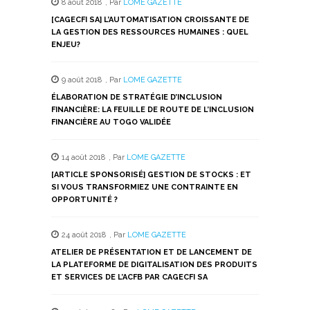
8 août 2018
,
Par
LOME GAZETTE
une
une
une
une
une
nouvelle
nouvelle
nouvelle
nouvelle
nouvelle
[CAGECFI SA] L’AUTOMATISATION CROISSANTE DE
fenêtre)
fenêtre)
fenêtre)
fenêtre)
fenêtre)
LA GESTION DES RESSOURCES HUMAINES : QUEL
ENJEU?
9 août 2018
,
Par
LOME GAZETTE
ÉLABORATION DE STRATÉGIE D’INCLUSION
FINANCIÈRE: LA FEUILLE DE ROUTE DE L’INCLUSION
FINANCIÈRE AU TOGO VALIDÉE
14 août 2018
,
Par
LOME GAZETTE
[ARTICLE SPONSORISÉ] GESTION DE STOCKS : ET
SI VOUS TRANSFORMIEZ UNE CONTRAINTE EN
OPPORTUNITÉ ?
24 août 2018
,
Par
LOME GAZETTE
ATELIER DE PRÉSENTATION ET DE LANCEMENT DE
LA PLATEFORME DE DIGITALISATION DES PRODUITS
ET SERVICES DE L’ACFB PAR CAGECFI SA