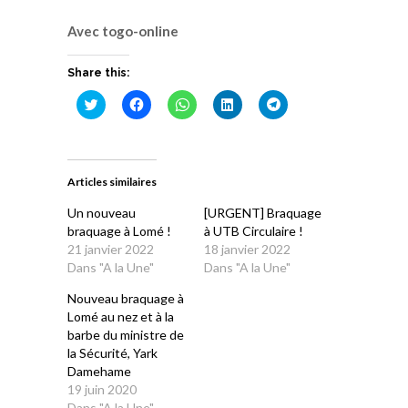
Avec togo-online
Share this:
Cliquez
Cliquez
Cliquez
Cliquez
Cliquez
pour
pour
pour
pour
pour
partager
partager
partager
partager
partager
sur
sur
sur
sur
sur
Twitter(ouvre
Facebook(ouvre
WhatsApp(ouvre
LinkedIn(ouvre
Telegram(ouvre
dans
dans
dans
dans
dans
une
une
une
une
une
Articles similaires
nouvelle
nouvelle
nouvelle
nouvelle
nouvelle
fenêtre)
fenêtre)
fenêtre)
fenêtre)
fenêtre)
Un nouveau
[URGENT] Braquage
braquage à Lomé !
à UTB Circulaire !
21 janvier 2022
18 janvier 2022
Dans "A la Une"
Dans "A la Une"
Nouveau braquage à
Lomé au nez et à la
barbe du ministre de
la Sécurité, Yark
Damehame
19 juin 2020
Dans "A la Une"