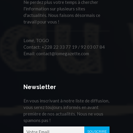
Ne perdez plus votre temps à chercher
l'information sur plusieurs sites
d'actualités. Nous faisons désormais ce
travail pour vous !
Lomé, TOGO
Contact:
+228 22 33 77 19 / 92 03 07 84
Email:
contact@lomegazette.com
Newsletter
En vous inscrivant à notre liste de diffusion,
vous serez toujours informés en avant
première de nos actualités. Nous ne vous
spamons pas !