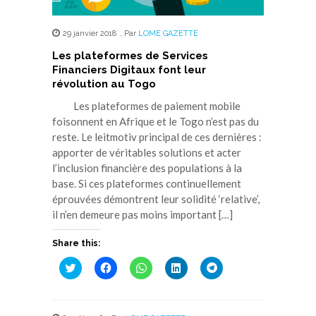
29 janvier 2018
,
Par
LOME GAZETTE
Les plateformes de Services
Financiers Digitaux font leur
révolution au Togo
Les plateformes de paiement mobile
foisonnent en Afrique et le Togo n’est pas du
reste. Le leitmotiv principal de ces dernières :
apporter de véritables solutions et acter
l’inclusion financière des populations à la
base. Si ces plateformes continuellement
éprouvées démontrent leur solidité ‘relative’,
il n’en demeure pas moins important […]
Share this:
Cliquez
Cliquez
Cliquez
Cliquez
Cliquez
pour
pour
pour
pour
pour
partager
partager
partager
partager
partager
sur
sur
sur
sur
sur
Twitter(ouvre
Facebook(ouvre
WhatsApp(ouvre
LinkedIn(ouvre
Telegram(ouvre
dans
dans
dans
dans
dans