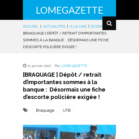
LOMEGAZETTE
ACCUEIL
|
ACTUALITÉS
|
A LA UNE
|
ÉCONOMIE
|
[BRAQUAGE ] DÉPÔT / RETRAIT D’IMPORTANTES
SOMMES À LA BANQUE : DÉSORMAIS UNE FICHE
D’ESCORTE POLICIÈRE EXIGÉE !
21 janvier 2022
,
Par
LOME GAZETTE
[BRAQUAGE ] Dépôt / retrait
d’importantes sommes à la
banque : Désormais une fiche
d’escorte policière exigée !
Braquage
UTB