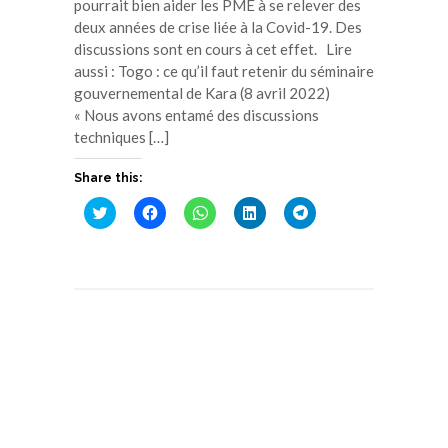
pourrait bien aider les PME à se relever des
deux années de crise liée à la Covid-19. Des
discussions sont en cours à cet effet. Lire
aussi : Togo : ce qu’il faut retenir du séminaire
gouvernemental de Kara (8 avril 2022)
« Nous avons entamé des discussions
techniques […]
Share this:
Cliquez
Cliquez
Cliquez
Cliquez
Cliquez
pour
pour
pour
pour
pour
partager
partager
partager
partager
partager
sur
sur
sur
sur
sur
Twitter(ouvre
Facebook(ouvre
WhatsApp(ouvre
LinkedIn(ouvre
Telegram(ouvre
dans
dans
dans
dans
dans
une
une
une
une
une
nouvelle
nouvelle
nouvelle
nouvelle
nouvelle
fenêtre)
fenêtre)
fenêtre)
fenêtre)
fenêtre)