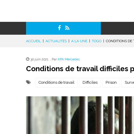
ACCUEIL
|
ACTUALITÉS
|
A LA UNE
|
TOGO
|
CONDITIONS DE 
30 juin 2021
,
Par
KPA Mercedes
Conditions de travail difficiles 
Conditions de travail
Difficiles
Prison
Surve