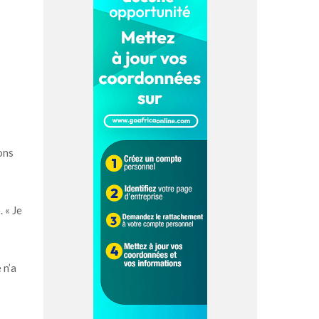
ons
 « Je
 n’a