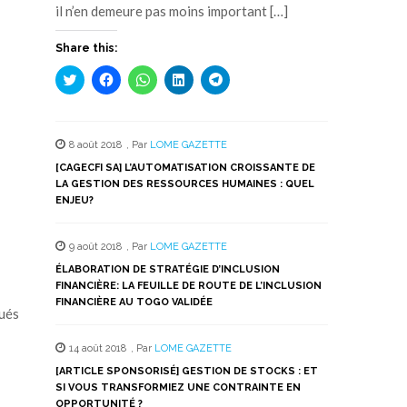
il n’en demeure pas moins important […]
Share this:
Cliquez
Cliquez
Cliquez
Cliquez
Cliquez
pour
pour
pour
pour
pour
partager
partager
partager
partager
partager
sur
sur
sur
sur
sur
Twitter(ouvre
Facebook(ouvre
WhatsApp(ouvre
LinkedIn(ouvre
Telegram(ouvre
dans
dans
dans
dans
dans
8 août 2018
,
Par
LOME GAZETTE
une
une
une
une
une
nouvelle
nouvelle
nouvelle
nouvelle
nouvelle
[CAGECFI SA] L’AUTOMATISATION CROISSANTE DE
fenêtre)
fenêtre)
fenêtre)
fenêtre)
fenêtre)
LA GESTION DES RESSOURCES HUMAINES : QUEL
ENJEU?
9 août 2018
,
Par
LOME GAZETTE
ÉLABORATION DE STRATÉGIE D’INCLUSION
FINANCIÈRE: LA FEUILLE DE ROUTE DE L’INCLUSION
FINANCIÈRE AU TOGO VALIDÉE
qués
14 août 2018
,
Par
LOME GAZETTE
[ARTICLE SPONSORISÉ] GESTION DE STOCKS : ET
SI VOUS TRANSFORMIEZ UNE CONTRAINTE EN
OPPORTUNITÉ ?