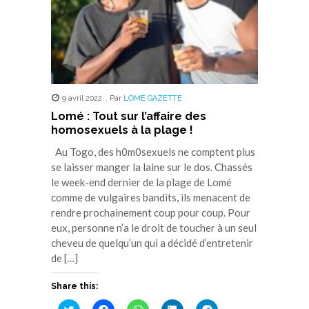
9 avril 2022
,
Par
LOME GAZETTE
Lomé : Tout sur l’affaire des
homosexuels à la plage !
Au Togo, des h0m0sexuels ne comptent plus
se laisser manger la laine sur le dos. Chassés
le week-end dernier de la plage de Lomé
comme de vulgaires bandits, ils menacent de
rendre prochainement coup pour coup. Pour
eux, personne n’a le droit de toucher à un seul
cheveu de quelqu’un qui a décidé d’entretenir
de […]
Share this:
Cliquez
Cliquez
Cliquez
Cliquez
Cliquez