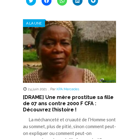
pour
pour
pour
pour
pour
partager
partager
partager
partager
partager
sur
sur
sur
sur
sur
Twitter(ouvre
Facebook(ouvre
WhatsApp(ouvre
LinkedIn(ouvre
Telegram(ouvre
dans
dans
dans
dans
dans
A LA UNE
une
une
une
une
une
nouvelle
nouvelle
nouvelle
nouvelle
nouvelle
fenêtre)
fenêtre)
fenêtre)
fenêtre)
fenêtre)
24 juin 2021
,
Par
KPA Mercedes
[DRAME] Une mère prostitue sa fille
de 07 ans contre 2000 F CFA :
Découvrez l’histoire !
La méchanceté et cruauté de l’Homme sont
au sommet, plus de pitié, sinon comment peut-
on expliquer ou comment peut-on