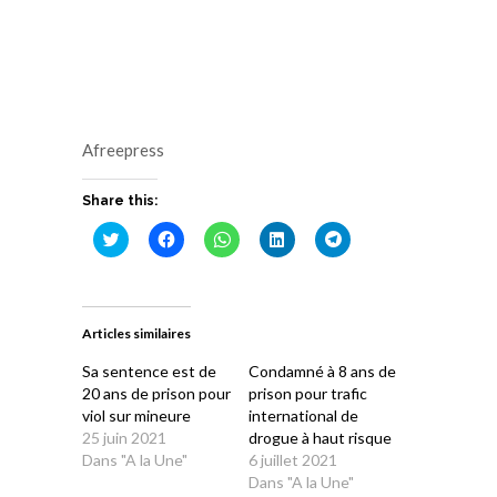
Afreepress
Share this:
Cliquez
Cliquez
Cliquez
Cliquez
Cliquez
pour
pour
pour
pour
pour
partager
partager
partager
partager
partager
sur
sur
sur
sur
sur
Twitter(ouvre
Facebook(ouvre
WhatsApp(ouvre
LinkedIn(ouvre
Telegram(ouvre
dans
dans
dans
dans
dans
une
une
une
une
une
Articles similaires
nouvelle
nouvelle
nouvelle
nouvelle
nouvelle
fenêtre)
fenêtre)
fenêtre)
fenêtre)
fenêtre)
Sa sentence est de
Condamné à 8 ans de
20 ans de prison pour
prison pour trafic
viol sur mineure
international de
25 juin 2021
drogue à haut risque
Dans "A la Une"
6 juillet 2021
Dans "A la Une"