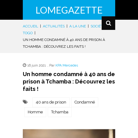
LOMEGAZETTE
ACCUEIL
|
ACTUALITÉS
|
A LA UNE
|
SOCIÉTÉ
|
TOGO
|
UN HOMME CONDAMNÉ À 40 ANS DE PRISON À
TCHAMBA : DÉCOUVREZ LES FAITS !
16 juin 2021
,
Par
KPA Mercedes
Un homme condamné à 40 ans de
prison à Tchamba : Découvrez les
faits !
40 ans de prison
Condamné
Homme
Tchamba