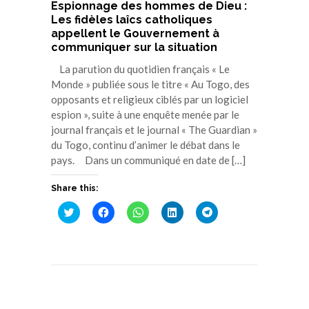
Espionnage des hommes de Dieu :
Les fidèles laîcs catholiques
appellent le Gouvernement à
communiquer sur la situation
La parution du quotidien français « Le
Monde » publiée sous le titre « Au Togo, des
opposants et religieux ciblés par un logiciel
espion », suite à une enquête menée par le
journal français et le journal « The Guardian »
du Togo, continu d’animer le débat dans le
pays. Dans un communiqué en date de […]
Share this:
Cliquez
Cliquez
Cliquez
Cliquez
Cliquez
pour
pour
pour
pour
pour
partager
partager
partager
partager
partager
sur
sur
sur
sur
sur
Twitter(ouvre
Facebook(ouvre
WhatsApp(ouvre
LinkedIn(ouvre
Telegram(ouvre
dans
dans
dans
dans
dans
une
une
une
une
une
nouvelle
nouvelle
nouvelle
nouvelle
nouvelle
fenêtre)
fenêtre)
fenêtre)
fenêtre)
fenêtre)