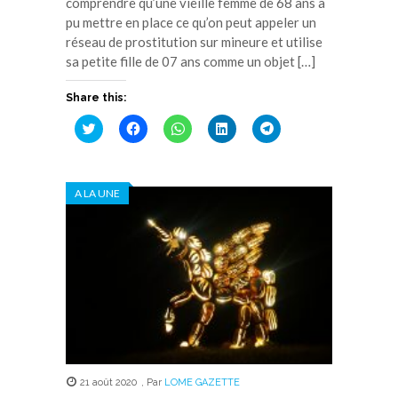
comprendre qu’une vieille femme de 68 ans a
pu mettre en place ce qu’on peut appeler un
réseau de prostitution sur mineure et utilise
sa petite fille de 07 ans comme un objet […]
Share this:
Cliquez
Cliquez
Cliquez
Cliquez
Cliquez
pour
pour
pour
pour
pour
partager
partager
partager
partager
partager
sur
sur
sur
sur
sur
Twitter(ouvre
Facebook(ouvre
WhatsApp(ouvre
LinkedIn(ouvre
Telegram(ouvre
dans
dans
dans
dans
dans
A LA UNE
une
une
une
une
une
nouvelle
nouvelle
nouvelle
nouvelle
nouvelle
fenêtre)
fenêtre)
fenêtre)
fenêtre)
fenêtre)
21 août 2020
,
Par
LOME GAZETTE