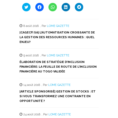
Cliquez
Cliquez
Cliquez
Cliquez
Cliquez
pour
pour
pour
pour
pour
partager
partager
partager
partager
partager
sur
sur
sur
sur
sur
Twitter(ouvre
Facebook(ouvre
WhatsApp(ouvre
LinkedIn(ouvre
Telegram(ouvre
dans
dans
dans
dans
dans
8 août 2018
,
Par
LOME GAZETTE
une
une
une
une
une
nouvelle
nouvelle
nouvelle
nouvelle
nouvelle
[CAGECFI SA] L’AUTOMATISATION CROISSANTE DE
fenêtre)
fenêtre)
fenêtre)
fenêtre)
fenêtre)
LA GESTION DES RESSOURCES HUMAINES : QUEL
ENJEU?
9 août 2018
,
Par
LOME GAZETTE
ÉLABORATION DE STRATÉGIE D’INCLUSION
FINANCIÈRE: LA FEUILLE DE ROUTE DE L’INCLUSION
FINANCIÈRE AU TOGO VALIDÉE
14 août 2018
,
Par
LOME GAZETTE
[ARTICLE SPONSORISÉ] GESTION DE STOCKS : ET
SI VOUS TRANSFORMIEZ UNE CONTRAINTE EN
OPPORTUNITÉ ?
24 août 2018
,
Par
LOME GAZETTE