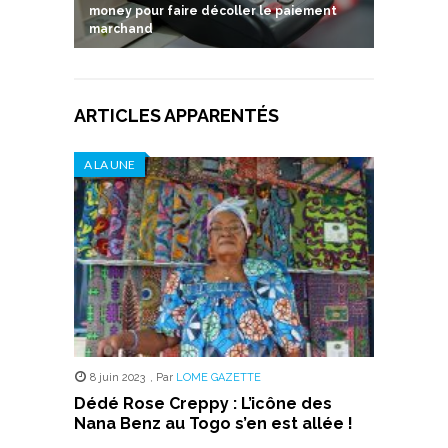
money pour faire décoller le paiement
marchand
ARTICLES APPARENTÉS
A LA UNE
8 juin 2023
,
Par
LOME GAZETTE
Dédé Rose Creppy : L’icône des
Nana Benz au Togo s’en est allée !