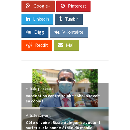
Google+
Pinterest
Linkedin
Tumblr
Digg
VKontakte
Reddit
Mail
Article précedent
Vaccination contre salaire : Aboka revoit
sa copie !
Article suivant
Côte d’Ivoire : Bizao et Ingenico veulent
surfer sur la bonne étoile du mobile