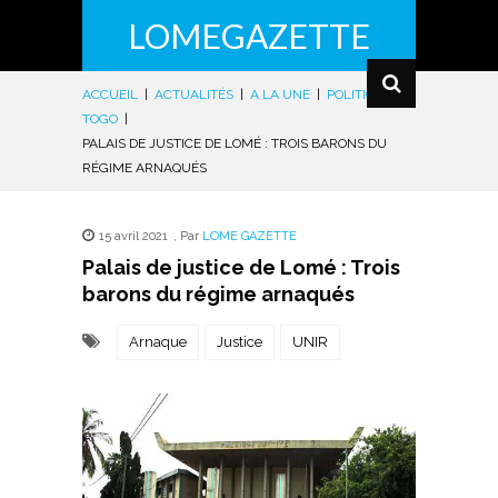
LOMEGAZETTE
ACCUEIL
|
ACTUALITÉS
|
A LA UNE
|
POLITIQUE
|
TOGO
|
PALAIS DE JUSTICE DE LOMÉ : TROIS BARONS DU
RÉGIME ARNAQUÉS
15 avril 2021
,
Par
LOME GAZETTE
Palais de justice de Lomé : Trois
barons du régime arnaqués
Arnaque
Justice
UNIR