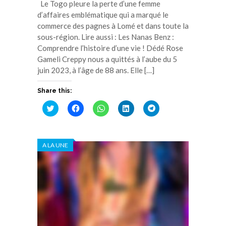
Le Togo pleure la perte d’une femme
d’affaires emblématique qui a marqué le
commerce des pagnes à Lomé et dans toute la
sous-région. Lire aussi : Les Nanas Benz :
Comprendre l’histoire d’une vie ! Dédé Rose
Gameli Creppy nous a quittés à l’aube du 5
juin 2023, à l’âge de 88 ans. Elle […]
Share this:
Cliquez
Cliquez
Cliquez
Cliquez
Cliquez
pour
pour
pour
pour
pour
partager
partager
partager
partager
partager
sur
sur
sur
sur
sur
Twitter(ouvre
Facebook(ouvre
WhatsApp(ouvre
LinkedIn(ouvre
Telegram(ouvre
dans
dans
dans
dans
dans
A LA UNE
une
une
une
une
une
nouvelle
nouvelle
nouvelle
nouvelle
nouvelle
fenêtre)
fenêtre)
fenêtre)
fenêtre)
fenêtre)