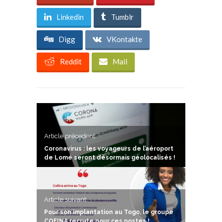
Linkedin
Tumblr
Digg
VKontakte
Reddit
Mail
Article précedent
Coronavirus : les voyageurs de l’aéroport
de Lomé seront désormais géolocalisés !
Article suivant
Pour son implantation au Togo, le groupe
COFINA recrute pour ces postes !