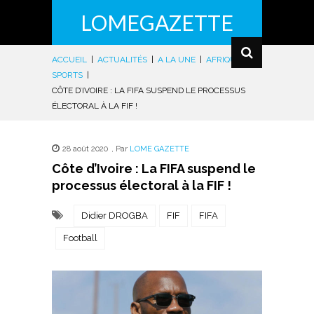
LOMEGAZETTE
ACCUEIL
|
ACTUALITÉS
|
A LA UNE
|
AFRIQUE
|
SPORTS
|
CÔTE D’IVOIRE : LA FIFA SUSPEND LE PROCESSUS
ÉLECTORAL À LA FIF !
28 août 2020
,
Par
LOME GAZETTE
Côte d’Ivoire : La FIFA suspend le
processus électoral à la FIF !
Didier DROGBA
FIF
FIFA
Football