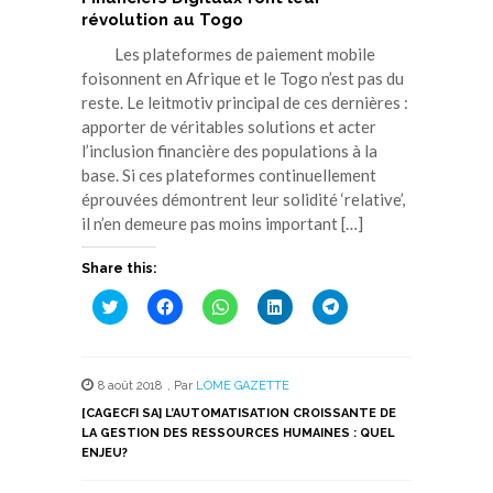
révolution au Togo
Les plateformes de paiement mobile
foisonnent en Afrique et le Togo n’est pas du
reste. Le leitmotiv principal de ces dernières :
apporter de véritables solutions et acter
l’inclusion financière des populations à la
base. Si ces plateformes continuellement
éprouvées démontrent leur solidité ‘relative’,
il n’en demeure pas moins important […]
Share this:
Cliquez
Cliquez
Cliquez
Cliquez
Cliquez
pour
pour
pour
pour
pour
partager
partager
partager
partager
partager
sur
sur
sur
sur
sur
Twitter(ouvre
Facebook(ouvre
WhatsApp(ouvre
LinkedIn(ouvre
Telegram(ouvre
dans
dans
dans
dans
dans
8 août 2018
,
Par
LOME GAZETTE
une
une
une
une
une
nouvelle
nouvelle
nouvelle
nouvelle
nouvelle
[CAGECFI SA] L’AUTOMATISATION CROISSANTE DE
fenêtre)
fenêtre)
fenêtre)
fenêtre)
fenêtre)
LA GESTION DES RESSOURCES HUMAINES : QUEL
ENJEU?