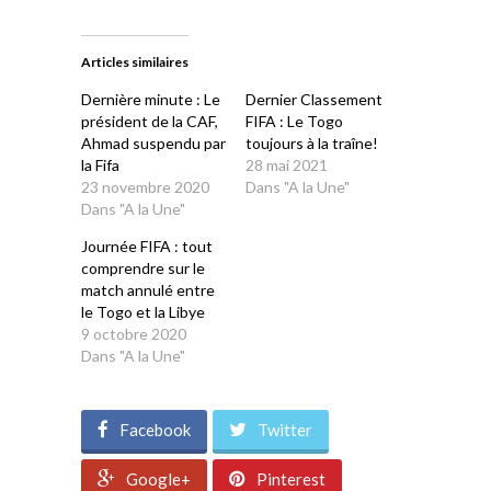
sur
sur
sur
sur
sur
Twitter(ouvre
Facebook(ouvre
WhatsApp(ouvre
LinkedIn(ouvre
Telegram(ouvre
dans
dans
dans
dans
dans
une
une
une
une
une
Articles similaires
nouvelle
nouvelle
nouvelle
nouvelle
nouvelle
fenêtre)
fenêtre)
fenêtre)
fenêtre)
fenêtre)
Dernière minute : Le
Dernier Classement
président de la CAF,
FIFA : Le Togo
Ahmad suspendu par
toujours à la traîne!
la Fifa
28 mai 2021
23 novembre 2020
Dans "A la Une"
Dans "A la Une"
Journée FIFA : tout
comprendre sur le
match annulé entre
le Togo et la Libye
9 octobre 2020
Dans "A la Une"
Facebook
Twitter
Google+
Pinterest