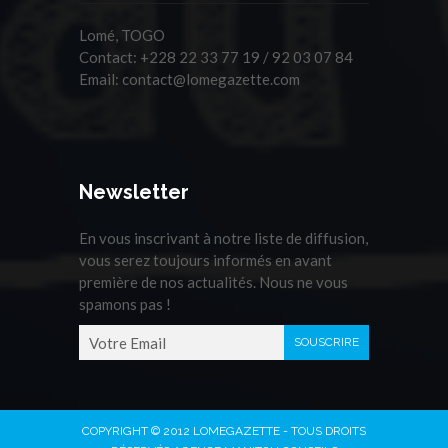
Lomé, TOGO
Contact:
+228 22 33 77 19 / 92 03 07 84
Email:
contact@lomegazette.com
Newsletter
En vous inscrivant à notre liste de diffusion,
vous serez toujours informés en avant
première de nos actualités. Nous ne vous
spamons pas !
COPYRIGHT © 2012 LOMEGAZETTE - TOUS DROITS