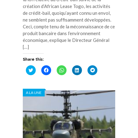
création d’African Lease Togo, les activités
de crédit-bail, quoiqu’ayant connu un envol,
ne semblent pas suffisamment développées.
Ceci, compte tenu de la méconnaissance de ce
produit bancaire dans l’environnement
économique, explique le Directeur Général
[…]
Share this:
Cliquez
Cliquez
Cliquez
Cliquez
Cliquez
pour
pour
pour
pour
pour
partager
partager
partager
partager
partager
sur
sur
sur
sur
sur
Twitter(ouvre
Facebook(ouvre
WhatsApp(ouvre
LinkedIn(ouvre
Telegram(ouvre
dans
dans
dans
dans
dans
A LA UNE
une
une
une
une
une
nouvelle
nouvelle
nouvelle
nouvelle
nouvelle
fenêtre)
fenêtre)
fenêtre)
fenêtre)
fenêtre)