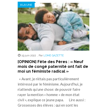
dans
dans
dans
dans
dans
A LA UNE
une
une
une
une
une
nouvelle
nouvelle
nouvelle
nouvelle
nouvelle
fenêtre)
fenêtre)
fenêtre)
fenêtre)
fenêtre)
19 juin 2022
,
Par
LOME GAZETTE
[OPINION] Fête des Pères : « Neuf
mois de congé paternité ont fait de
moi un féministe radical »
« Avant, je n’étais pas particulièrement
intéressé par le féminisme. Aujourd’hui, je
n’attends qu’une chose: de pouvoir faire
rayer la mention « homme » de mon état
civil », explique ce jeune papa. Lire aussi :
Grossesses des élèves : qui en sont les