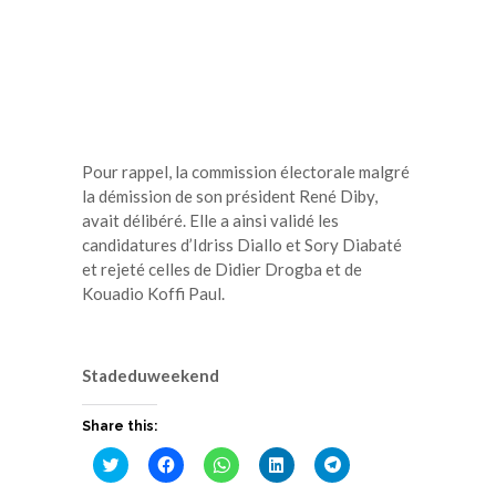
Pour rappel, la commission électorale malgré
la démission de son président René Diby,
avait délibéré. Elle a ainsi validé les
candidatures d’Idriss Diallo et Sory Diabaté
et rejeté celles de Didier Drogba et de
Kouadio Koffi Paul.
Stadeduweekend
Share this:
Cliquez
Cliquez
Cliquez
Cliquez
Cliquez
pour
pour
pour
pour
pour
partager
partager
partager
partager
partager