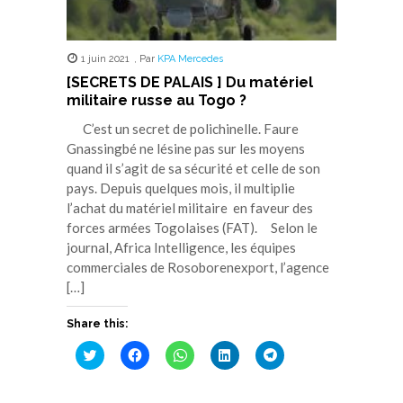
1 juin 2021
,
Par
KPA Mercedes
[SECRETS DE PALAIS ] Du matériel
militaire russe au Togo ?
C’est un secret de polichinelle. Faure
Gnassingbé ne lésine pas sur les moyens
quand il s’agit de sa sécurité et celle de son
pays. Depuis quelques mois, il multiplie
l’achat du matériel militaire en faveur des
forces armées Togolaises (FAT). Selon le
journal, Africa Intelligence, les équipes
commerciales de Rosoborenexport, l’agence
[…]
Share this:
Cliquez
Cliquez
Cliquez
Cliquez
Cliquez
pour
pour
pour
pour
pour
partager
partager
partager
partager
partager
sur
sur
sur
sur
sur
Twitter(ouvre
Facebook(ouvre
WhatsApp(ouvre
LinkedIn(ouvre
Telegram(ouvre