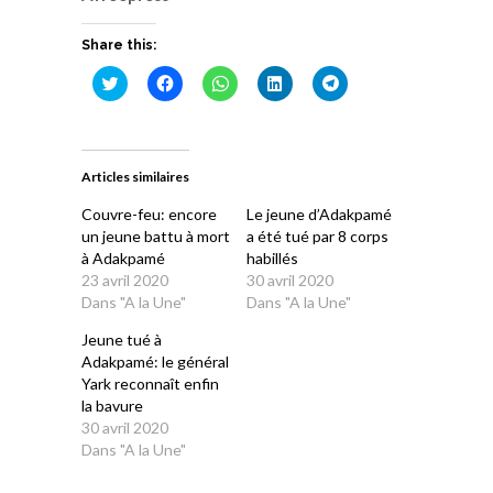
Share this:
Cliquez
Cliquez
Cliquez
Cliquez
Cliquez
pour
pour
pour
pour
pour
partager
partager
partager
partager
partager
sur
sur
sur
sur
sur
Twitter(ouvre
Facebook(ouvre
WhatsApp(ouvre
LinkedIn(ouvre
Telegram(ouvre
dans
dans
dans
dans
dans
une
une
une
une
une
Articles similaires
nouvelle
nouvelle
nouvelle
nouvelle
nouvelle
fenêtre)
fenêtre)
fenêtre)
fenêtre)
fenêtre)
Couvre-feu: encore
Le jeune d’Adakpamé
un jeune battu à mort
a été tué par 8 corps
à Adakpamé
habillés
23 avril 2020
30 avril 2020
Dans "A la Une"
Dans "A la Une"
Jeune tué à
Adakpamé: le général
Yark reconnaît enfin
la bavure
30 avril 2020
Dans "A la Une"