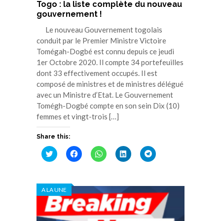
Togo : la liste complète du nouveau
gouvernement !
Le nouveau Gouvernement togolais
conduit par le Premier Ministre Victoire
Tomégah-Dogbé est connu depuis ce jeudi
1er Octobre 2020. Il compte 34 portefeuilles
dont 33 effectivement occupés. Il est
composé de ministres et de ministres délégué
avec un Ministre d’Etat. Le Gouvernement
Tomégh-Dogbé compte en son sein Dix (10)
femmes et vingt-trois […]
Share this:
Cliquez
Cliquez
Cliquez
Cliquez
Cliquez
pour
pour
pour
pour
pour
partager
partager
partager
partager
partager
sur
sur
sur
sur
sur
Twitter(ouvre
Facebook(ouvre
WhatsApp(ouvre
LinkedIn(ouvre
Telegram(ouvre
dans
dans
dans
dans
dans
A LA UNE
une
une
une
une
une
nouvelle
nouvelle
nouvelle
nouvelle
nouvelle
fenêtre)
fenêtre)
fenêtre)
fenêtre)
fenêtre)