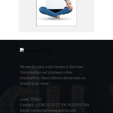
Ne perdez plus votre temps à chercher
l'information sur plusieurs sites
d'actualités. Nous faisons désormais ce
travail pour vous !
Lomé, TOGO
Contact:
+228 22 33 77 19 / 92 03 07 84
Email:
contact@lomegazette.com