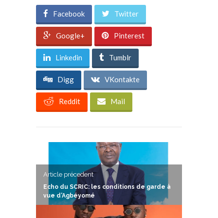
Facebook
Twitter
Google+
Pinterest
Linkedin
Tumblr
Digg
VKontakte
Reddit
Mail
Article précedent
Echo du SCRIC: les conditions de garde à
vue d’Agbéyomé