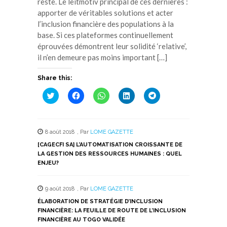
reste. Le leitmotiv principal de ces dernières :
apporter de véritables solutions et acter
l’inclusion financière des populations à la
base. Si ces plateformes continuellement
éprouvées démontrent leur solidité ‘relative’,
il n’en demeure pas moins important […]
Share this:
Cliquez
Cliquez
Cliquez
Cliquez
Cliquez
pour
pour
pour
pour
pour
partager
partager
partager
partager
partager
sur
sur
sur
sur
sur
Twitter(ouvre
Facebook(ouvre
WhatsApp(ouvre
LinkedIn(ouvre
Telegram(ouvre
dans
dans
dans
dans
dans
8 août 2018
,
Par
LOME GAZETTE
une
une
une
une
une
nouvelle
nouvelle
nouvelle
nouvelle
nouvelle
[CAGECFI SA] L’AUTOMATISATION CROISSANTE DE
fenêtre)
fenêtre)
fenêtre)
fenêtre)
fenêtre)
LA GESTION DES RESSOURCES HUMAINES : QUEL
ENJEU?
9 août 2018
,
Par
LOME GAZETTE
ÉLABORATION DE STRATÉGIE D’INCLUSION
FINANCIÈRE: LA FEUILLE DE ROUTE DE L’INCLUSION
FINANCIÈRE AU TOGO VALIDÉE