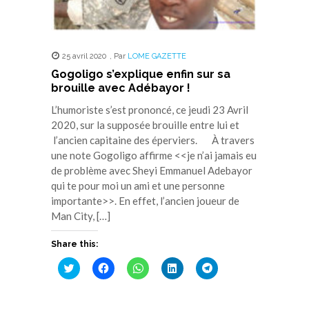
25 avril 2020
,
Par
LOME GAZETTE
Gogoligo s’explique enfin sur sa
brouille avec Adébayor !
L’humoriste s’est prononcé, ce jeudi 23 Avril
2020, sur la supposée brouille entre lui et
l’ancien capitaine des éperviers. À travers
une note Gogoligo affirme <<je n’ai jamais eu
de problème avec Sheyi Emmanuel Adebayor
qui te pour moi un ami et une personne
importante>>. En effet, l’ancien joueur de
Man City, […]
Share this:
Cliquez
Cliquez
Cliquez
Cliquez
Cliquez
pour
pour
pour
pour
pour
partager
partager
partager
partager
partager
sur
sur
sur
sur
sur
Twitter(ouvre
Facebook(ouvre
WhatsApp(ouvre
LinkedIn(ouvre
Telegram(ouvre