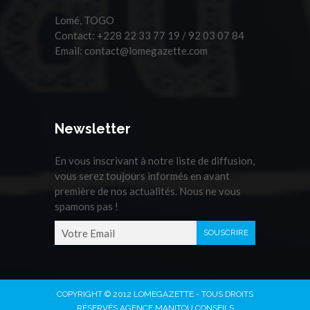
Lomé, TOGO
Contact:
+228 22 33 77 19 / 92 03 07 84
Email:
contact@lomegazette.com
Newsletter
En vous inscrivant à notre liste de diffusion,
vous serez toujours informés en avant
première de nos actualités. Nous ne vous
spamons pas !
COPYRIGHT © 2012 LOMEGAZETTE - TOUS DROITS
RÉSERVÉS AGENCE MANITOU CONSEILS