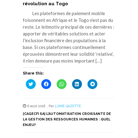
révolution au Togo
Les plateformes de paiement mobile
foisonnent en Afrique et le Togo n’est pas du
reste. Le leitmotiv principal de ces dernières :
apporter de véritables solutions et acter
l’inclusion financière des populations à la
base. Si ces plateformes continuellement
éprouvées démontrent leur solidité ‘relative’,
il n’en demeure pas moins important […]
Share this:
Cliquez
Cliquez
Cliquez
Cliquez
Cliquez
pour
pour
pour
pour
pour
partager
partager
partager
partager
partager
sur
sur
sur
sur
sur
Twitter(ouvre
Facebook(ouvre
WhatsApp(ouvre
LinkedIn(ouvre
Telegram(ouvre
dans
dans
dans
dans
dans
8 août 2018
,
Par
LOME GAZETTE
une
une
une
une
une
nouvelle
nouvelle
nouvelle
nouvelle
nouvelle
[CAGECFI SA] L’AUTOMATISATION CROISSANTE DE
fenêtre)
fenêtre)
fenêtre)
fenêtre)
fenêtre)
LA GESTION DES RESSOURCES HUMAINES : QUEL
ENJEU?