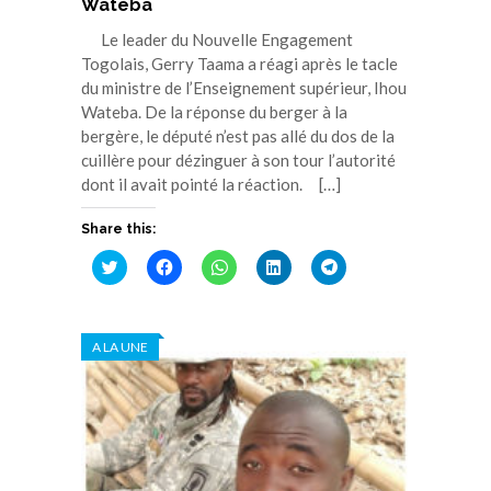
Watéba
Le leader du Nouvelle Engagement
Togolais, Gerry Taama a réagi après le tacle
du ministre de l’Enseignement supérieur, Ihou
Wateba. De la réponse du berger à la
bergère, le député n’est pas allé du dos de la
cuillère pour dézinguer à son tour l’autorité
dont il avait pointé la réaction. […]
Share this:
Cliquez
Cliquez
Cliquez
Cliquez
Cliquez
pour
pour
pour
pour
pour
partager
partager
partager
partager
partager
sur
sur
sur
sur
sur
Twitter(ouvre
Facebook(ouvre
WhatsApp(ouvre
LinkedIn(ouvre
Telegram(ouvre
dans
dans
dans
dans
dans
A LA UNE
une
une
une
une
une
nouvelle
nouvelle
nouvelle
nouvelle
nouvelle
fenêtre)
fenêtre)
fenêtre)
fenêtre)
fenêtre)