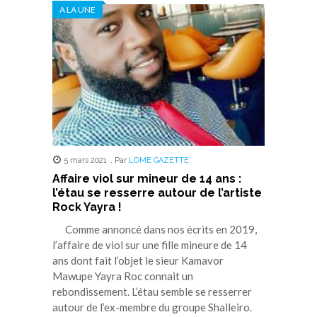
dans
dans
dans
dans
dans
A LA UNE
une
une
une
une
une
nouvelle
nouvelle
nouvelle
nouvelle
nouvelle
fenêtre)
fenêtre)
fenêtre)
fenêtre)
fenêtre)
5 mars 2021
,
Par
LOME GAZETTE
Affaire viol sur mineur de 14 ans :
l’étau se resserre autour de l’artiste
Rock Yayra !
Comme annoncé dans nos écrits en 2019,
l’affaire de viol sur une fille mineure de 14
ans dont fait l’objet le sieur Kamavor
Mawupe Yayra Roc connait un
rebondissement. L’étau semble se resserrer
autour de l’ex-membre du groupe Shalleiro.