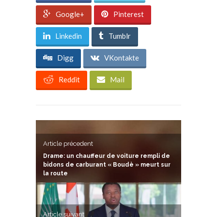
Google+
Pinterest
Linkedin
Tumblr
Digg
VKontakte
Reddit
Mail
Article précedent
Drame: un chauffeur de voiture rempli de
bidons de carburant « Boudè » meurt sur
la route
Article suivant