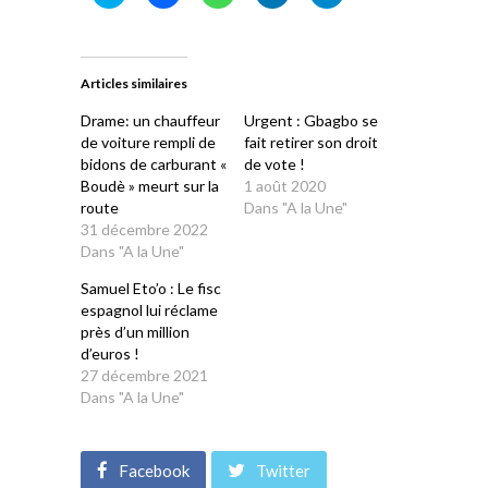
pour
pour
pour
pour
pour
partager
partager
partager
partager
partager
sur
sur
sur
sur
sur
Twitter(ouvre
Facebook(ouvre
WhatsApp(ouvre
LinkedIn(ouvre
Telegram(ouvre
dans
dans
dans
dans
dans
une
une
une
une
une
Articles similaires
nouvelle
nouvelle
nouvelle
nouvelle
nouvelle
fenêtre)
fenêtre)
fenêtre)
fenêtre)
fenêtre)
Drame: un chauffeur
Urgent : Gbagbo se
de voiture rempli de
fait retirer son droit
bidons de carburant «
de vote !
Boudè » meurt sur la
1 août 2020
route
Dans "A la Une"
31 décembre 2022
Dans "A la Une"
Samuel Eto’o : Le fisc
espagnol lui réclame
près d’un million
d’euros !
27 décembre 2021
Dans "A la Une"
Facebook
Twitter