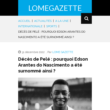
LOMEGAZETTE
ACCUEIL
|
ACTUALITÉS
|
A LA UNE
|
INTERNATIONALE
|
SPORTS
|
DÉCÈS DE PELÉ : POURQUOI EDSON ARANTES DO
NASCIMENTO A ÉTÉ SURNOMMÉ AINSI ?
31 décembre 2022
,
Par
LOME GAZETTE
Décès de Pelé : pourquoi Edson
Arantes do Nascimento a été
surnommé ainsi ?