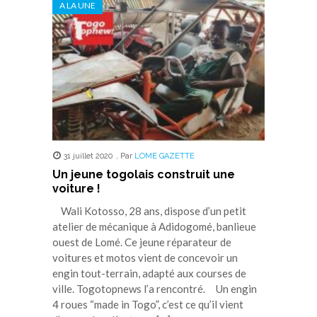
A LA UNE
une
une
une
une
une
nouvelle
nouvelle
nouvelle
nouvelle
nouvelle
fenêtre)
fenêtre)
fenêtre)
fenêtre)
fenêtre)
31 juillet 2020
,
Par
LOME GAZETTE
Un jeune togolais construit une
voiture !
Wali Kotosso, 28 ans, dispose d’un petit
atelier de mécanique à Adidogomé, banlieue
ouest de Lomé. Ce jeune réparateur de
voitures et motos vient de concevoir un
engin tout-terrain, adapté aux courses de
ville. Togotopnews l’a rencontré. Un engin
4 roues “made in Togo”, c’est ce qu’il vient