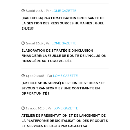
sur
sur
sur
sur
sur
Twitter(ouvre
Facebook(ouvre
WhatsApp(ouvre
LinkedIn(ouvre
Telegram(ouvre
dans
dans
dans
dans
dans
8 août 2018
,
Par
LOME GAZETTE
une
une
une
une
une
nouvelle
nouvelle
nouvelle
nouvelle
nouvelle
[CAGECFI SA] L’AUTOMATISATION CROISSANTE DE
fenêtre)
fenêtre)
fenêtre)
fenêtre)
fenêtre)
LA GESTION DES RESSOURCES HUMAINES : QUEL
ENJEU?
9 août 2018
,
Par
LOME GAZETTE
ÉLABORATION DE STRATÉGIE D’INCLUSION
FINANCIÈRE: LA FEUILLE DE ROUTE DE L’INCLUSION
FINANCIÈRE AU TOGO VALIDÉE
14 août 2018
,
Par
LOME GAZETTE
[ARTICLE SPONSORISÉ] GESTION DE STOCKS : ET
SI VOUS TRANSFORMIEZ UNE CONTRAINTE EN
OPPORTUNITÉ ?
24 août 2018
,
Par
LOME GAZETTE
ATELIER DE PRÉSENTATION ET DE LANCEMENT DE
LA PLATEFORME DE DIGITALISATION DES PRODUITS
ET SERVICES DE L’ACFB PAR CAGECFI SA