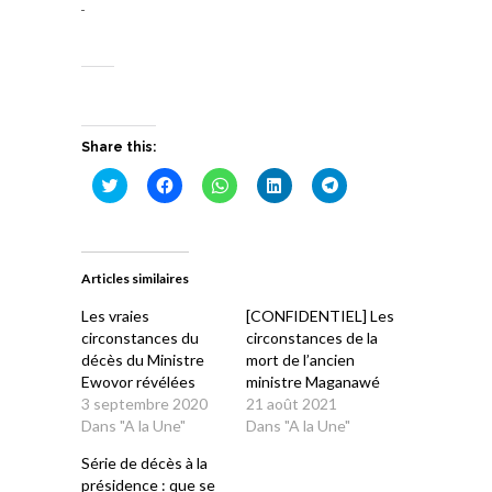
Share this:
Cliquez
Cliquez
Cliquez
Cliquez
Cliquez
pour
pour
pour
pour
pour
partager
partager
partager
partager
partager
sur
sur
sur
sur
sur
Twitter(ouvre
Facebook(ouvre
WhatsApp(ouvre
LinkedIn(ouvre
Telegram(ouvre
dans
dans
dans
dans
dans
une
une
une
une
une
Articles similaires
nouvelle
nouvelle
nouvelle
nouvelle
nouvelle
fenêtre)
fenêtre)
fenêtre)
fenêtre)
fenêtre)
Les vraies
[CONFIDENTIEL] Les
circonstances du
circonstances de la
décès du Ministre
mort de l’ancien
Ewovor révélées
ministre Maganawé
3 septembre 2020
21 août 2021
Dans "A la Une"
Dans "A la Une"
Série de décès à la
présidence : que se