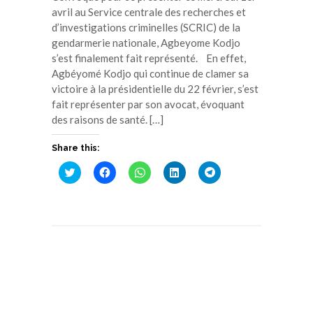
avril au Service centrale des recherches et
d’investigations criminelles (SCRIC) de la
gendarmerie nationale, Agbeyome Kodjo
s’est finalement fait représenté. En effet,
Agbéyomé Kodjo qui continue de clamer sa
victoire à la présidentielle du 22 février, s’est
fait représenter par son avocat, évoquant
des raisons de santé. […]
Share this:
Cliquez
Cliquez
Cliquez
Cliquez
Cliquez
pour
pour
pour
pour
pour
partager
partager
partager
partager
partager
sur
sur
sur
sur
sur
Twitter(ouvre
Facebook(ouvre
WhatsApp(ouvre
LinkedIn(ouvre
Telegram(ouvre
dans
dans
dans
dans
dans
une
une
une
une
une
nouvelle
nouvelle
nouvelle
nouvelle
nouvelle
fenêtre)
fenêtre)
fenêtre)
fenêtre)
fenêtre)