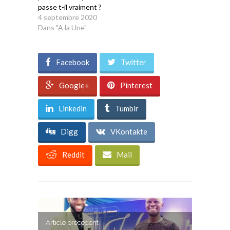
passe t-il vraiment ?
4 septembre 2020
Dans "A la Une"
Facebook
Twitter
Google+
Pinterest
Linkedin
Tumblr
Digg
VKontakte
Reddit
Mail
Article précedent