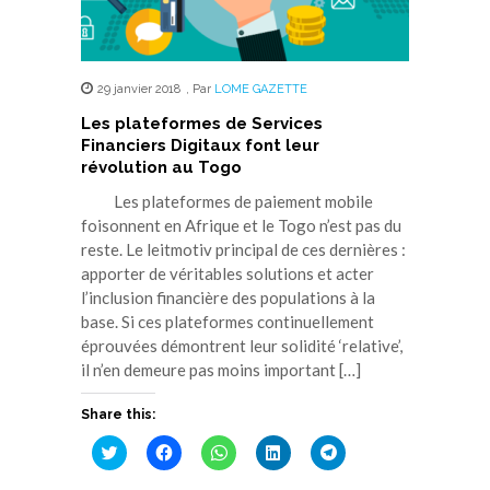
29 janvier 2018
,
Par
LOME GAZETTE
Les plateformes de Services
Financiers Digitaux font leur
révolution au Togo
Les plateformes de paiement mobile
foisonnent en Afrique et le Togo n’est pas du
reste. Le leitmotiv principal de ces dernières :
apporter de véritables solutions et acter
l’inclusion financière des populations à la
base. Si ces plateformes continuellement
éprouvées démontrent leur solidité ‘relative’,
il n’en demeure pas moins important […]
Share this:
Cliquez
Cliquez
Cliquez
Cliquez
Cliquez
pour
pour
pour
pour
pour
partager
partager
partager
partager
partager