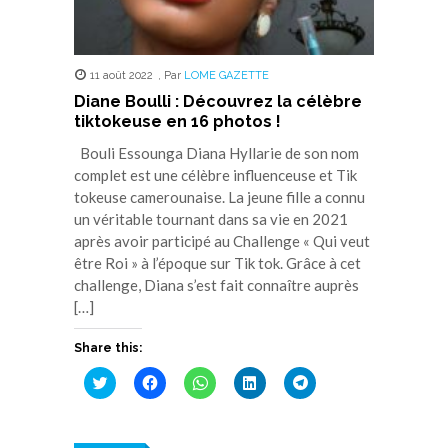
11 août 2022
,
Par
LOME GAZETTE
Diane Boulli : Découvrez la célèbre
tiktokeuse en 16 photos !
Bouli Essounga Diana Hyllarie de son nom
complet est une célèbre influenceuse et Tik
tokeuse camerounaise. La jeune fille a connu
un véritable tournant dans sa vie en 2021
après avoir participé au Challenge « Qui veut
être Roi » à l’époque sur Tik tok. Grâce à cet
challenge, Diana s’est fait connaître auprès
[…]
Share this:
Cliquez
Cliquez
Cliquez
Cliquez
Cliquez
pour
pour
pour
pour
pour
partager
partager
partager
partager
partager
sur
sur
sur
sur
sur
Twitter(ouvre
Facebook(ouvre
WhatsApp(ouvre
LinkedIn(ouvre
Telegram(ouvre
dans
dans
dans
dans
dans