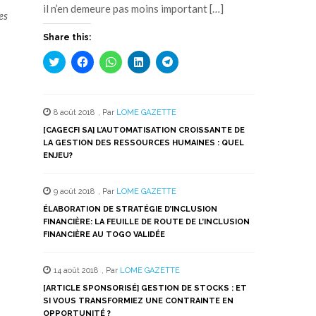
il n’en demeure pas moins important […]
es
Share this:
Cliquez
Cliquez
Cliquez
Cliquez
Cliquez
pour
pour
pour
pour
pour
partager
partager
partager
partager
partager
sur
sur
sur
sur
sur
Twitter(ouvre
Facebook(ouvre
WhatsApp(ouvre
LinkedIn(ouvre
Telegram(ouvre
dans
dans
dans
dans
dans
8 août 2018
,
Par
LOME GAZETTE
une
une
une
une
une
nouvelle
nouvelle
nouvelle
nouvelle
nouvelle
[CAGECFI SA] L’AUTOMATISATION CROISSANTE DE
fenêtre)
fenêtre)
fenêtre)
fenêtre)
fenêtre)
LA GESTION DES RESSOURCES HUMAINES : QUEL
ENJEU?
9 août 2018
,
Par
LOME GAZETTE
ÉLABORATION DE STRATÉGIE D’INCLUSION
FINANCIÈRE: LA FEUILLE DE ROUTE DE L’INCLUSION
FINANCIÈRE AU TOGO VALIDÉE
14 août 2018
,
Par
LOME GAZETTE
[ARTICLE SPONSORISÉ] GESTION DE STOCKS : ET
SI VOUS TRANSFORMIEZ UNE CONTRAINTE EN
OPPORTUNITÉ ?