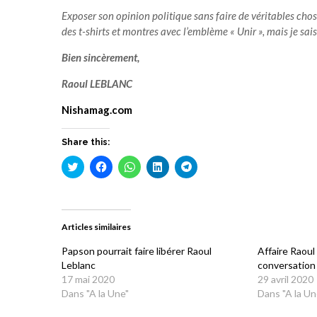
Exposer son opinion politique sans faire de véritables chos
des t-shirts et montres avec l’emblème « Unir », mais je s
Bien sincèrement,
Raoul LEBLANC
Nishamag.com
Share this:
Cliquez
Cliquez
Cliquez
Cliquez
Cliquez
pour
pour
pour
pour
pour
partager
partager
partager
partager
partager
sur
sur
sur
sur
sur
Twitter(ouvre
Facebook(ouvre
WhatsApp(ouvre
LinkedIn(ouvre
Telegram(ouvre
dans
dans
dans
dans
dans
une
une
une
une
une
Articles similaires
nouvelle
nouvelle
nouvelle
nouvelle
nouvelle
fenêtre)
fenêtre)
fenêtre)
fenêtre)
fenêtre)
Papson pourrait faire libérer Raoul
Affaire Raoul
Leblanc
conversation
17 mai 2020
29 avril 2020
Dans "A la Une"
Dans "A la Un