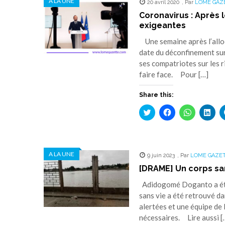
A LA UNE
20 avril 2020
,
Par
LOME GAZ
Coronavirus : Après 
exigeantes
Une semaine après l’alloc
date du déconfinement sur
ses compatriotes sur les r
faire face. Pour […]
Share this:
Cliquez
Cliquez
Cliquez
Cliq
pour
pour
pour
pou
partager
partager
partager
part
sur
sur
sur
sur
Twitter(ouvre
Facebook(ouvre
WhatsApp(
Link
dans
dans
dans
dan
une
une
une
une
A LA UNE
9 juin 2023
nouvelle
nouvelle
,
Par
LOME GAZE
nouvelle
nouv
fenêtre)
fenêtre)
fenêtre)
fenê
[DRAME] Un corps sa
Adidogomé Doganto a été l
sans vie a été retrouvé da
alertées et une équipe de 
nécessaires. Lire aussi [