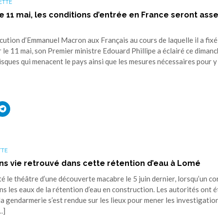
ETTE
le 11 mai, les conditions d’entrée en France seront ass
ution d’Emmanuel Macron aux Français au cours de laquelle il a fixé
 le 11 mai, son Premier ministre Edouard Phillipe a éclairé ce diman
isques qui menacent le pays ainsi que les mesures nécessaires pour y
uez
Cliquez
r
pour
ager
partager
sur
ouvre
edIn(ouvre
Telegram(ouvre
s
dans
une
TTE
elle
nouvelle
tre)
fenêtre)
ns vie retrouvé dans cette rétention d’eau à Lomé
e théâtre d’une découverte macabre le 5 juin dernier, lorsqu’un co
ns les eaux de la rétention d’eau en construction. Les autorités ont é
la gendarmerie s’est rendue sur les lieux pour mener les investigatio
…]