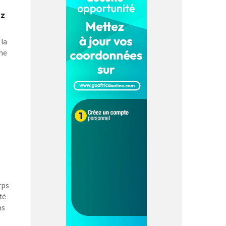
ez
 la
che
rps
té
ns