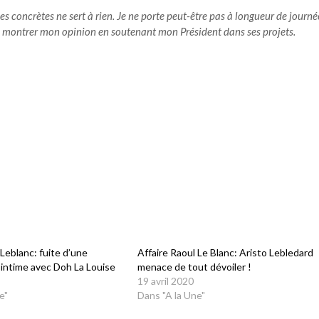
es concrètes ne sert à rien. Je ne porte peut-être pas à longueur de journé
ais montrer mon opinion en soutenant mon Président dans ses projets.
 Leblanc: fuite d’une
Affaire Raoul Le Blanc: Aristo Lebledard
 intime avec Doh La Louise
menace de tout dévoiler !
19 avril 2020
e"
Dans "A la Une"