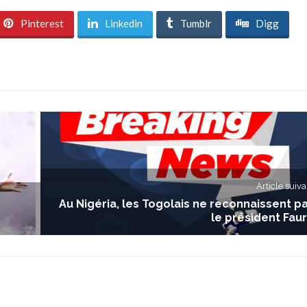
Pinterest
Linkedin
Tumblr
Digg
Article suiva
Au Nigéria, les Togolais ne reconnaissent p
le président Fau