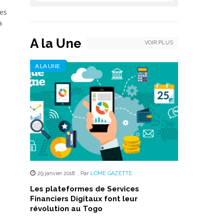
des
a
A la Une
VOIR PLUS
A LA UNE
29 janvier 2018
,
Par
LOME GAZETTE
Les plateformes de Services
Financiers Digitaux font leur
révolution au Togo