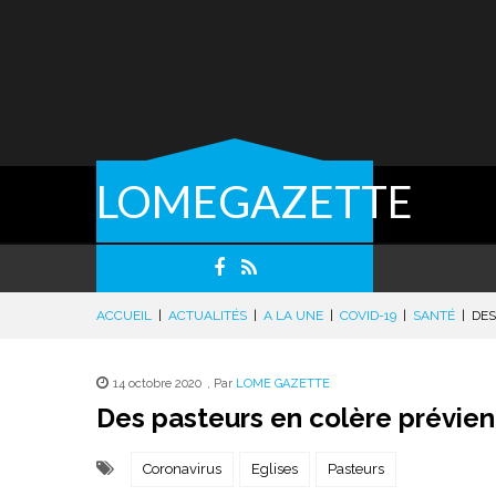
LOMEGAZETTE
ACCUEIL
|
ACTUALITÉS
|
A LA UNE
|
COVID-19
|
SANTÉ
|
DES
14 octobre 2020
,
Par
LOME GAZETTE
Des pasteurs en colère prévie
Coronavirus
Eglises
Pasteurs