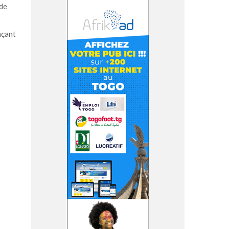
nde
açant