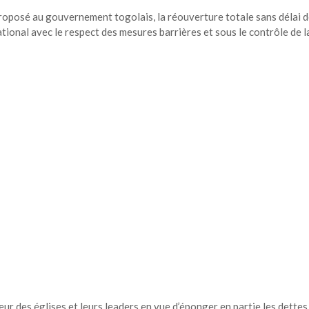
proposé au gouvernement togolais, la réouverture totale sans délai 
ational avec le respect des mesures barrières et sous le contrôle de l
r des églises et leurs leaders en vue d’éponger en partie les dettes