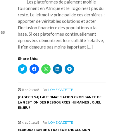
Les plateformes de paiement mobile
foisonnent en Afrique et le Togo n’est pas du
reste. Le leitmotiv principal de ces dernières :
apporter de véritables solutions et acter
l’inclusion financière des populations à la
ses
base. Si ces plateformes continuellement
éprouvées démontrent leur solidité ‘relative’,
il n’en demeure pas moins important […]
Share this:
Cliquez
Cliquez
Cliquez
Cliquez
Cliquez
pour
pour
pour
pour
pour
partager
partager
partager
partager
partager
sur
sur
sur
sur
sur
Twitter(ouvre
Facebook(ouvre
WhatsApp(ouvre
LinkedIn(ouvre
Telegram(ouvre
dans
dans
dans
dans
dans
8 août 2018
,
Par
LOME GAZETTE
une
une
une
une
une
nouvelle
nouvelle
nouvelle
nouvelle
nouvelle
[CAGECFI SA] L’AUTOMATISATION CROISSANTE DE
fenêtre)
fenêtre)
fenêtre)
fenêtre)
fenêtre)
LA GESTION DES RESSOURCES HUMAINES : QUEL
ENJEU?
9 août 2018
,
Par
LOME GAZETTE
ÉLABORATION DE STRATÉGIE D’INCLUSION