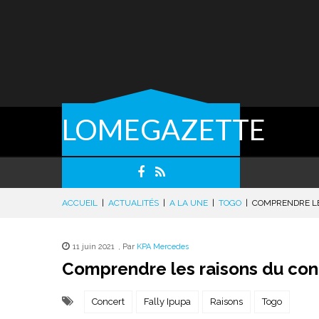
LOMEGAZETTE
ACCUEIL
|
ACTUALITÉS
|
A LA UNE
|
TOGO
|
COMPRENDRE LES
11 juin 2021
,
Par
KPA Mercedes
Comprendre les raisons du conc
Concert
Fally Ipupa
Raisons
Togo