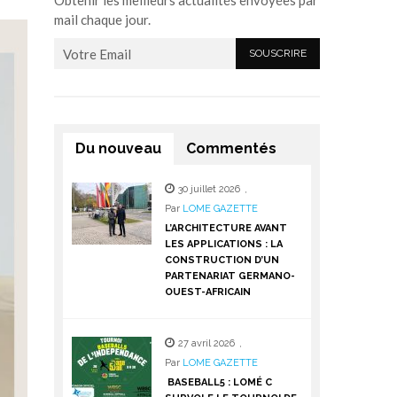
Obtenir les meilleurs actualités envoyées par
mail chaque jour.
Du nouveau
Commentés
30 juillet 2026
,
Par
LOME GAZETTE
L’ARCHITECTURE AVANT
LES APPLICATIONS : LA
CONSTRUCTION D’UN
PARTENARIAT GERMANO-
OUEST-AFRICAIN
27 avril 2026
,
Par
LOME GAZETTE
BASEBALL5 : LOMÉ C