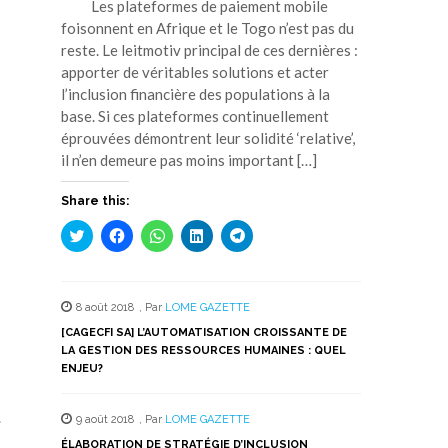
Les plateformes de paiement mobile
foisonnent en Afrique et le Togo n’est pas du
reste. Le leitmotiv principal de ces dernières :
apporter de véritables solutions et acter
l’inclusion financière des populations à la
base. Si ces plateformes continuellement
éprouvées démontrent leur solidité ‘relative’,
il n’en demeure pas moins important […]
Share this:
Cliquez
Cliquez
Cliquez
Cliquez
Cliquez
pour
pour
pour
pour
pour
partager
partager
partager
partager
partager
sur
sur
sur
sur
sur
Twitter(ouvre
Facebook(ouvre
WhatsApp(ouvre
LinkedIn(ouvre
Telegram(ouvre
dans
dans
dans
dans
dans
8 août 2018
,
Par
LOME GAZETTE
une
une
une
une
une
nouvelle
nouvelle
nouvelle
nouvelle
nouvelle
[CAGECFI SA] L’AUTOMATISATION CROISSANTE DE
fenêtre)
fenêtre)
fenêtre)
fenêtre)
fenêtre)
LA GESTION DES RESSOURCES HUMAINES : QUEL
ENJEU?
.
9 août 2018
,
Par
LOME GAZETTE
ÉLABORATION DE STRATÉGIE D’INCLUSION