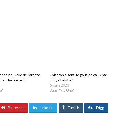
nne nouvelle de l’artiste
« Macron a senti le goût de ça ! » par
ans : découvrez !
Sonya Pembe !
6 mars 2023
e"
Dans "A la Une"
Pinterest
Linkedin
Tumblr
Digg