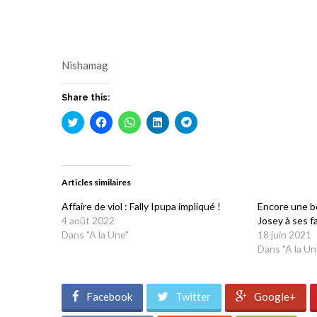
Nishamag
Share this:
Cliquez
Cliquez
Cliquez
Cliquez
Cliquez
pour
pour
pour
pour
pour
partager
partager
partager
partager
partager
sur
sur
sur
sur
sur
Twitter(ouvre
Facebook(ouvre
WhatsApp(ouvre
LinkedIn(ouvre
Telegram(ouvre
dans
dans
dans
dans
dans
une
une
une
une
une
Articles similaires
nouvelle
nouvelle
nouvelle
nouvelle
nouvelle
fenêtre)
fenêtre)
fenêtre)
fenêtre)
fenêtre)
Affaire de viol : Fally Ipupa impliqué !
Encore une bo
4 août 2022
Josey à ses f
Dans "A la Une"
18 juin 2021
Dans "A la Un
Facebook
Twitter
Google+