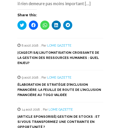
il n’en demeure pas moins important […]
Share this:
Cliquez
Cliquez
Cliquez
Cliquez
Cliquez
pour
pour
pour
pour
pour
partager
partager
partager
partager
partager
sur
sur
sur
sur
sur
Twitter(ouvre
Facebook(ouvre
WhatsApp(ouvre
LinkedIn(ouvre
Telegram(ouvre
dans
dans
dans
dans
dans
8 août 2018
,
Par
LOME GAZETTE
une
une
une
une
une
nouvelle
nouvelle
nouvelle
nouvelle
nouvelle
[CAGECFI SA] L’AUTOMATISATION CROISSANTE DE
fenêtre)
fenêtre)
fenêtre)
fenêtre)
fenêtre)
LA GESTION DES RESSOURCES HUMAINES : QUEL
ENJEU?
9 août 2018
,
Par
LOME GAZETTE
ÉLABORATION DE STRATÉGIE D’INCLUSION
FINANCIÈRE: LA FEUILLE DE ROUTE DE L’INCLUSION
FINANCIÈRE AU TOGO VALIDÉE
14 août 2018
,
Par
LOME GAZETTE
[ARTICLE SPONSORISÉ] GESTION DE STOCKS : ET
SI VOUS TRANSFORMIEZ UNE CONTRAINTE EN
OPPORTUNITÉ ?