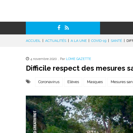
ACCUEIL
|
ACTUALITÉS
|
A LA UNE
|
COVID-19
|
SANTÉ
|
DIF
4 novembre 2020
,
Par
LOME GAZETTE
Difficile respect des mesures sa
Coronavirus
Elèves
Masques
Mesures sani