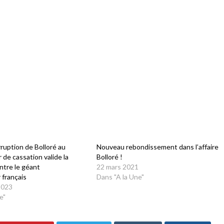
rruption de Bolloré au
Nouveau rebondissement dans l’affaire
 de cassation valide la
Bolloré !
ntre le géant
22 mars 2021
 français
Dans "A la Une"
2023
e"