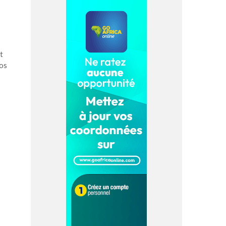
t
ros