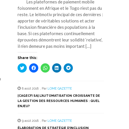
Les plateformes de paiement mobile
foisonnent en Afrique et le Togo n’est pas du
reste. Le leitmotiv principal de ces dernières :
apporter de véritables solutions et acter
l’inclusion financière des populations à la
base. Si ces plateformes continuellement
éprouvées démontrent leur solidité ‘relative’,
il n’en demeure pas moins important […]
Share this:
Cliquez
Cliquez
Cliquez
Cliquez
Cliquez
pour
pour
pour
pour
pour
partager
partager
partager
partager
partager
sur
sur
sur
sur
sur
n
Twitter(ouvre
Facebook(ouvre
WhatsApp(ouvre
LinkedIn(ouvre
Telegram(ouvre
dans
dans
dans
dans
dans
8 août 2018
,
Par
LOME GAZETTE
une
une
une
une
une
nouvelle
nouvelle
nouvelle
nouvelle
nouvelle
[CAGECFI SA] L’AUTOMATISATION CROISSANTE DE
fenêtre)
fenêtre)
fenêtre)
fenêtre)
fenêtre)
LA GESTION DES RESSOURCES HUMAINES : QUEL
ENJEU?
9 août 2018
,
Par
LOME GAZETTE
ÉLABORATION DE STRATÉGIE D’INCLUSION