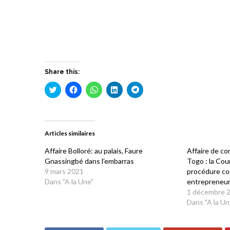
Share this:
Cliquez
Cliquez
Cliquez
Cliquez
Cliquez
pour
pour
pour
pour
pour
partager
partager
partager
partager
partager
sur
sur
sur
sur
sur
Twitter(ouvre
Facebook(ouvre
WhatsApp(ouvre
LinkedIn(ouvre
Telegram(ouvre
dans
dans
dans
dans
dans
une
une
une
une
une
Articles similaires
nouvelle
nouvelle
nouvelle
nouvelle
nouvelle
fenêtre)
fenêtre)
fenêtre)
fenêtre)
fenêtre)
Affaire Bolloré: au palais, Faure
Affaire de co
Gnassingbé dans l’embarras
Togo : la Cour
9 mars 2021
procédure co
Dans "A la Une"
entrepreneur
1 décembre 
Dans "A la Un