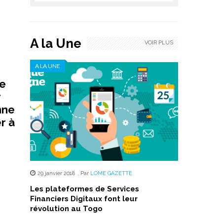
A la Une
VOIR PLUS
A LA UNE
le
r
nne
r à
29 janvier 2018
,
Par
LOME GAZETTE
Les plateformes de Services
Financiers Digitaux font leur
révolution au Togo