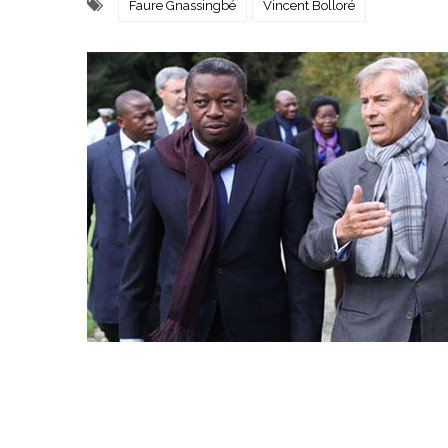
Faure Gnassingbé
Vincent Bolloré