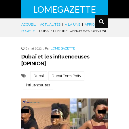
LOMEGAZETTE
ACCUEIL
|
ACTUALITÉS
|
A LA UNE
|
AFRIQUE
|
SOCIÉTÉ
|
DUBAÏ ET LES INFLUENCEUSES [OPINION]
8 mai 2022
,
Par
LOME GAZETTE
Dubaï et les influenceuses
[OPINION]
Dubaï
Dubaï Porta Potty
influenceuses