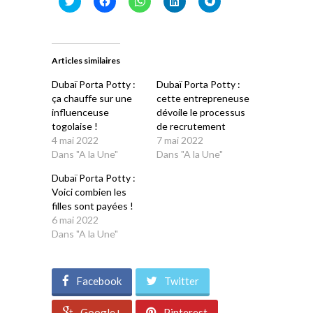
pour
pour
pour
pour
pour
partager
partager
partager
partager
partager
sur
sur
sur
sur
sur
Twitter(ouvre
Facebook(ouvre
WhatsApp(ouvre
LinkedIn(ouvre
Telegram(ouvre
dans
dans
dans
dans
dans
une
une
une
une
une
Articles similaires
nouvelle
nouvelle
nouvelle
nouvelle
nouvelle
fenêtre)
fenêtre)
fenêtre)
fenêtre)
fenêtre)
Dubaï Porta Potty :
Dubaï Porta Potty :
ça chauffe sur une
cette entrepreneuse
influenceuse
dévoile le processus
togolaise !
de recrutement
4 mai 2022
7 mai 2022
Dans "A la Une"
Dans "A la Une"
Dubaï Porta Potty :
Voici combien les
filles sont payées !
6 mai 2022
Dans "A la Une"
Facebook
Twitter
Google+
Pinterest