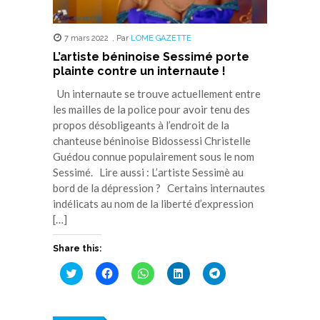
7 mars 2022
,
Par
LOME GAZETTE
L’artiste béninoise Sessimé porte
plainte contre un internaute !
Un internaute se trouve actuellement entre
les mailles de la police pour avoir tenu des
propos désobligeants à l’endroit de la
chanteuse béninoise Bidossessi Christelle
Guédou connue populairement sous le nom
Sessimé. Lire aussi : L’artiste Sessimè au
bord de la dépression ? Certains internautes
indélicats au nom de la liberté d’expression
[…]
Share this:
Cliquez
Cliquez
Cliquez
Cliquez
Cliquez
pour
pour
pour
pour
pour
partager
partager
partager
partager
partager
sur
sur
sur
sur
sur
Twitter(ouvre
Facebook(ouvre
WhatsApp(ouvre
LinkedIn(ouvre
Telegram(ouvre
dans
dans
dans
dans
dans