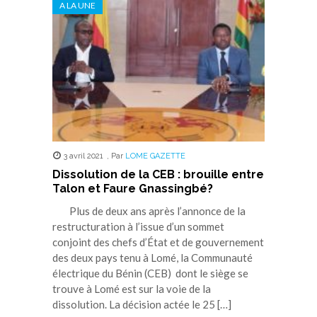
A LA UNE
une
une
une
une
une
nouvelle
nouvelle
nouvelle
nouvelle
nouvelle
fenêtre)
fenêtre)
fenêtre)
fenêtre)
fenêtre)
3 avril 2021
,
Par
LOME GAZETTE
Dissolution de la CEB : brouille entre
Talon et Faure Gnassingbé?
Plus de deux ans après l’annonce de la
restructuration à l’issue d’un sommet
conjoint des chefs d’État et de gouvernement
des deux pays tenu à Lomé, la Communauté
électrique du Bénin (CEB) dont le siège se
trouve à Lomé est sur la voie de la
dissolution. La décision actée le 25 […]