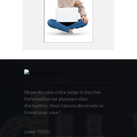
Ne perdez plus votre temps à chercher
l'information sur plusieurs sites
d'actualités. Nous faisons désormais ce
travail pour vous !
Lomé, TOGO