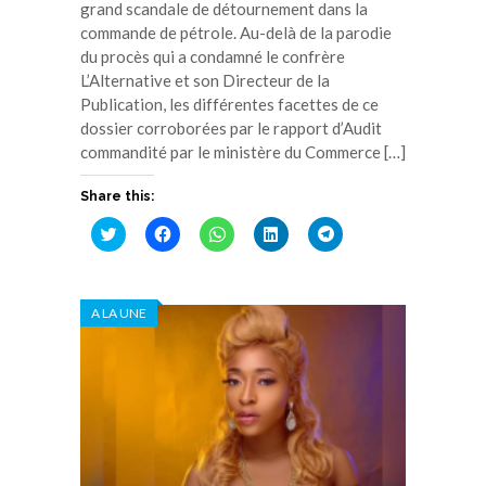
grand scandale de détournement dans la
commande de pétrole. Au-delà de la parodie
du procès qui a condamné le confrère
L’Alternative et son Directeur de la
Publication, les différentes facettes de ce
dossier corroborées par le rapport d’Audit
commandité par le ministère du Commerce […]
Share this:
Cliquez
Cliquez
Cliquez
Cliquez
Cliquez
pour
pour
pour
pour
pour
partager
partager
partager
partager
partager
sur
sur
sur
sur
sur
Twitter(ouvre
Facebook(ouvre
WhatsApp(ouvre
LinkedIn(ouvre
Telegram(ouvre
dans
dans
dans
dans
dans
A LA UNE
une
une
une
une
une
nouvelle
nouvelle
nouvelle
nouvelle
nouvelle
fenêtre)
fenêtre)
fenêtre)
fenêtre)
fenêtre)