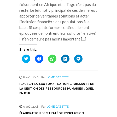
foisonnent en Afrique et le Togo n’est pas du
reste. Le leitmotiv principal de ces dernières :
apporter de véritables solutions et acter
l’inclusion financière des populations à la
base. Si ces plateformes continuellement
éprouvées démontrent leur solidité ‘relative’,
il n’en demeure pas moins important […]
Share this:
Cliquez
Cliquez
Cliquez
Cliquez
Cliquez
pour
pour
pour
pour
pour
partager
partager
partager
partager
partager
sur
sur
sur
sur
sur
Twitter(ouvre
Facebook(ouvre
WhatsApp(ouvre
LinkedIn(ouvre
Telegram(ouvre
dans
dans
dans
dans
dans
8 août 2018
,
Par
LOME GAZETTE
une
une
une
une
une
nouvelle
nouvelle
nouvelle
nouvelle
nouvelle
[CAGECFI SA] L’AUTOMATISATION CROISSANTE DE
fenêtre)
fenêtre)
fenêtre)
fenêtre)
fenêtre)
LA GESTION DES RESSOURCES HUMAINES : QUEL
ENJEU?
9 août 2018
,
Par
LOME GAZETTE
ÉLABORATION DE STRATÉGIE D’INCLUSION