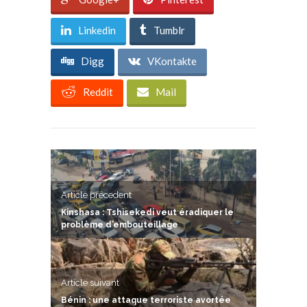
Linkedin
Tumblr
Digg
VKontakte
Reddit
Mail
Article précedent
Kinshasa : Tshisekedi veut éradiquer le
problème d’embouteillage
Article suivant
Bénin : une attaque terroriste avortée