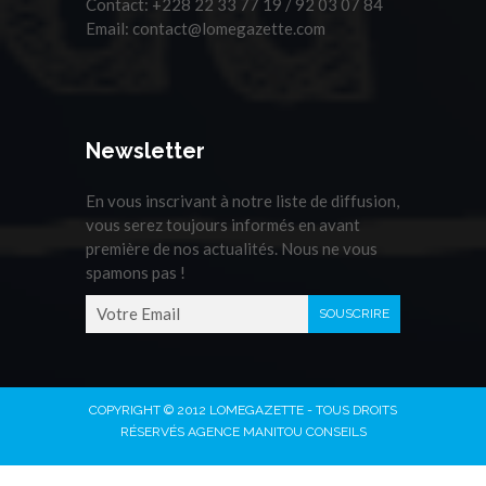
Contact:
+228 22 33 77 19 / 92 03 07 84
Email:
contact@lomegazette.com
Newsletter
En vous inscrivant à notre liste de diffusion,
vous serez toujours informés en avant
première de nos actualités. Nous ne vous
spamons pas !
COPYRIGHT © 2012 LOMEGAZETTE - TOUS DROITS
RÉSERVÉS AGENCE MANITOU CONSEILS