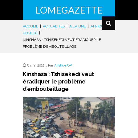
LOMEGAZETTE
ACCUEIL
|
ACTUALITÉS
|
A LA UNE
|
AFRIQUE
|
SOCIÉTÉ
|
KINSHASA : TSHISEKEDI VEUT ÉRADIQUER LE
PROBLÈME D’EMBOUTEILLAGE
8 mai 2022
,
Par
Aristide OP
Kinshasa : Tshisekedi veut
éradiquer le problème
d’embouteillage