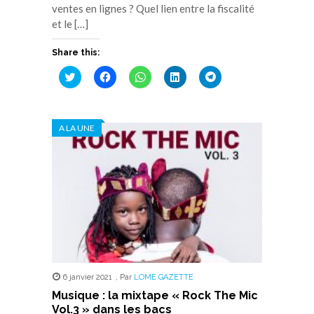
ventes en lignes ? Quel lien entre la fiscalité
et le […]
Share this:
Cliquez
Cliquez
Cliquez
Cliquez
Cliquez
pour
pour
pour
pour
pour
partager
partager
partager
partager
partager
sur
sur
sur
sur
sur
Twitter(ouvre
Facebook(ouvre
WhatsApp(ouvre
LinkedIn(ouvre
Telegram(ouvre
dans
dans
dans
dans
dans
A LA UNE
une
une
une
une
une
nouvelle
nouvelle
nouvelle
nouvelle
nouvelle
fenêtre)
fenêtre)
fenêtre)
fenêtre)
fenêtre)
6 janvier 2021
,
Par
LOME GAZETTE
Musique : la mixtape « Rock The Mic
Vol.3 » dans les bacs