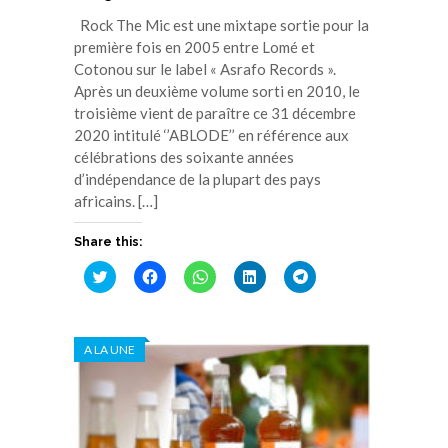
Rock The Mic est une mixtape sortie pour la
première fois en 2005 entre Lomé et
Cotonou sur le label « Asrafo Records ».
Après un deuxième volume sorti en 2010, le
troisième vient de paraître ce 31 décembre
2020 intitulé ‘’ABLODE’’ en référence aux
célébrations des soixante années
d’indépendance de la plupart des pays
africains. […]
Share this:
Cliquez
Cliquez
Cliquez
Cliquez
Cliquez
pour
pour
pour
pour
pour
partager
partager
partager
partager
partager
sur
sur
sur
sur
sur
Twitter(ouvre
Facebook(ouvre
WhatsApp(ouvre
LinkedIn(ouvre
Telegram(ouvre
dans
dans
dans
dans
dans
A LA UNE
une
une
une
une
une
nouvelle
nouvelle
nouvelle
nouvelle
nouvelle
fenêtre)
fenêtre)
fenêtre)
fenêtre)
fenêtre)