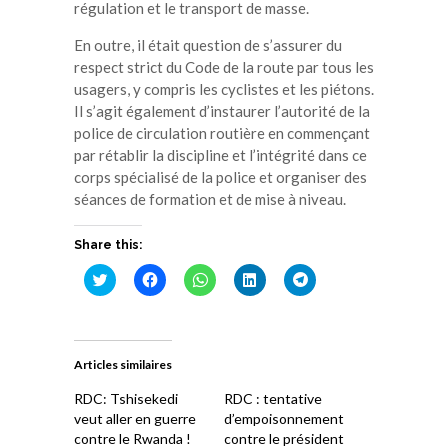
régulation et le transport de masse.
En outre, il était question de s’assurer du
respect strict du Code de la route par tous les
usagers, y compris les cyclistes et les piétons.
Il s’agit également d’instaurer l’autorité de la
police de circulation routière en commençant
par rétablir la discipline et l’intégrité dans ce
corps spécialisé de la police et organiser des
séances de formation et de mise à niveau.
Share this:
Cliquez
Cliquez
Cliquez
Cliquez
Cliquez
pour
pour
pour
pour
pour
partager
partager
partager
partager
partager
sur
sur
sur
sur
sur
Twitter(ouvre
Facebook(ouvre
WhatsApp(ouvre
LinkedIn(ouvre
Telegram(ouvre
dans
dans
dans
dans
dans
une
une
une
une
une
Articles similaires
nouvelle
nouvelle
nouvelle
nouvelle
nouvelle
fenêtre)
fenêtre)
fenêtre)
fenêtre)
fenêtre)
RDC: Tshisekedi
RDC : tentative
veut aller en guerre
d’empoisonnement
contre le Rwanda !
contre le président