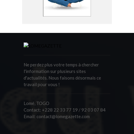
Ne perdez plus votre temps à chercher
l'information sur plusieurs sites
d'actualités. Nous faisons désormais ce
travail pour vous !
Lomé, TOGO
Contact:
+228 22 33 77 19 / 92 03 07 84
Email:
contact@lomegazette.com