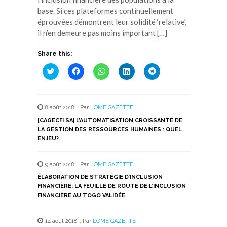
base. Si ces plateformes continuellement
éprouvées démontrent leur solidité ‘relative’,
il n’en demeure pas moins important […]
Share this:
Cliquez
Cliquez
Cliquez
Cliquez
Cliquez
pour
pour
pour
pour
pour
partager
partager
partager
partager
partager
sur
sur
sur
sur
sur
Twitter(ouvre
Facebook(ouvre
WhatsApp(ouvre
LinkedIn(ouvre
Telegram(ouvre
dans
dans
dans
dans
dans
8 août 2018
,
Par
LOME GAZETTE
une
une
une
une
une
nouvelle
nouvelle
nouvelle
nouvelle
nouvelle
[CAGECFI SA] L’AUTOMATISATION CROISSANTE DE
fenêtre)
fenêtre)
fenêtre)
fenêtre)
fenêtre)
LA GESTION DES RESSOURCES HUMAINES : QUEL
ENJEU?
9 août 2018
,
Par
LOME GAZETTE
ÉLABORATION DE STRATÉGIE D’INCLUSION
FINANCIÈRE: LA FEUILLE DE ROUTE DE L’INCLUSION
FINANCIÈRE AU TOGO VALIDÉE
14 août 2018
,
Par
LOME GAZETTE