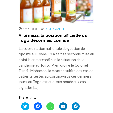
8 mai 2020
,
Par
LOME GAZETTE
Artémisia: la position officielle du
Togo désormais connue
La coordination nationale de gestion de
riposte au Covid-19 a fait sa seconde mise au
point hier mercredi sur la situation de la
pandémie au Togo. A en croire le Colonel
Djibril Mohaman, la montée subite des cas de
patients testés au Coronavirus ces derniers
jours au Togo est due aux nombreux cas
signalés […]
Share this:
Cliquez
Cliquez
Cliquez
Cliquez
Cliquez
pour
pour
pour
pour
pour
partager
partager
partager
partager
partager