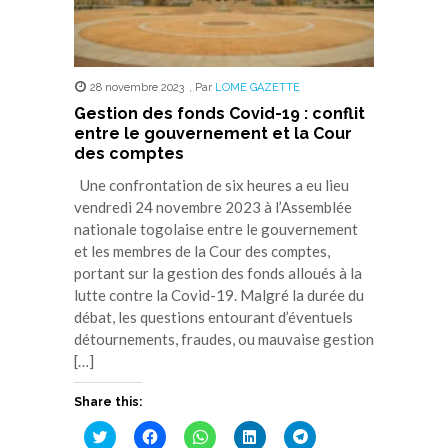
28 novembre 2023
,
Par
LOME GAZETTE
Gestion des fonds Covid-19 : conflit
entre le gouvernement et la Cour
des comptes
Une confrontation de six heures a eu lieu
vendredi 24 novembre 2023 à l’Assemblée
nationale togolaise entre le gouvernement
et les membres de la Cour des comptes,
portant sur la gestion des fonds alloués à la
lutte contre la Covid-19. Malgré la durée du
débat, les questions entourant d’éventuels
détournements, fraudes, ou mauvaise gestion
[…]
Share this:
Cliquez
Cliquez
Cliquez
Cliquez
Cliquez
pour
pour
pour
pour
pour