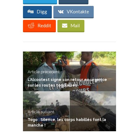
Digg
VKontakte
Reddit
Mail
Article précedent
L’Alcootest signe son retour en urgence
sur les routes togolaises
Article suivant
Togo : Silence, les corps habillés font la
manche !