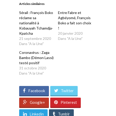
une
une
une
une
une
Articles similaires
nouvelle
nouvelle
nouvelle
nouvelle
nouvelle
fenêtre)
fenêtre)
fenêtre)
fenêtre)
fenêtre)
Sérail : François Boko
Entre Fabre et
réclame sa
Agbéyomé, François
nationalité à
Boko a fait son choix
Kobauyah Tchamdja-
!
Kpatcha
20 janvier 2020
21 septembre 2020
Dans "A la Une"
Dans "A la Une"
Coronavirus : Zaga
Bambo (Démon Lassi)
testé positif
31 octobre 2020
Dans "A la Une"
Facebook
Twitter
Google+
Pinterest
Linkedin
Tumblr