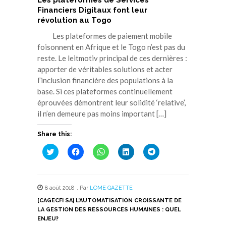
Financiers Digitaux font leur
révolution au Togo
Les plateformes de paiement mobile
foisonnent en Afrique et le Togo n’est pas du
reste. Le leitmotiv principal de ces dernières :
apporter de véritables solutions et acter
l’inclusion financière des populations à la
base. Si ces plateformes continuellement
éprouvées démontrent leur solidité ‘relative’,
il n’en demeure pas moins important […]
Share this:
Cliquez
Cliquez
Cliquez
Cliquez
Cliquez
pour
pour
pour
pour
pour
partager
partager
partager
partager
partager
sur
sur
sur
sur
sur
Twitter(ouvre
Facebook(ouvre
WhatsApp(ouvre
LinkedIn(ouvre
Telegram(ouvre
dans
dans
dans
dans
dans
8 août 2018
,
Par
LOME GAZETTE
une
une
une
une
une
nouvelle
nouvelle
nouvelle
nouvelle
nouvelle
[CAGECFI SA] L’AUTOMATISATION CROISSANTE DE
fenêtre)
fenêtre)
fenêtre)
fenêtre)
fenêtre)
LA GESTION DES RESSOURCES HUMAINES : QUEL
ENJEU?