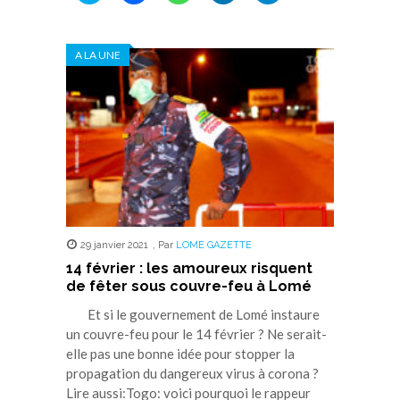
partager
partager
partager
partager
partager
sur
sur
sur
sur
sur
Twitter(ouvre
Facebook(ouvre
WhatsApp(ouvre
LinkedIn(ouvre
Telegram(ouvre
dans
dans
dans
dans
dans
A LA UNE
une
une
une
une
une
nouvelle
nouvelle
nouvelle
nouvelle
nouvelle
fenêtre)
fenêtre)
fenêtre)
fenêtre)
fenêtre)
29 janvier 2021
,
Par
LOME GAZETTE
14 février : les amoureux risquent
de fêter sous couvre-feu à Lomé
Et si le gouvernement de Lomé instaure
un couvre-feu pour le 14 février ? Ne serait-
elle pas une bonne idée pour stopper la
propagation du dangereux virus à corona ?
Lire aussi:Togo: voici pourquoi le rappeur