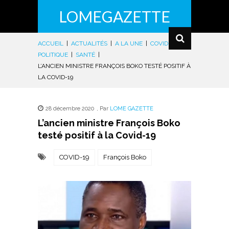
LOMEGAZETTE
ACCUEIL
|
ACTUALITÉS
|
A LA UNE
|
COVID-19
|
POLITIQUE
|
SANTÉ
|
L’ANCIEN MINISTRE FRANÇOIS BOKO TESTÉ POSITIF À
LA COVID-19
28 décembre 2020
,
Par
LOME GAZETTE
L’ancien ministre François Boko
testé positif à la Covid-19
COVID-19
François Boko