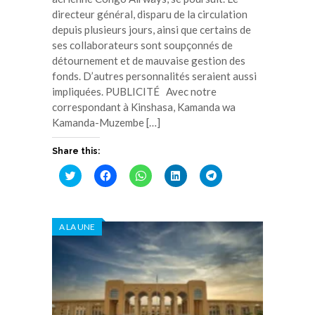
directeur général, disparu de la circulation
depuis plusieurs jours, ainsi que certains de
ses collaborateurs sont soupçonnés de
détournement et de mauvaise gestion des
fonds. D’autres personnalités seraient aussi
impliquées. PUBLICITÉ Avec notre
correspondant à Kinshasa, Kamanda wa
Kamanda-Muzembe […]
Share this:
Cliquez
Cliquez
Cliquez
Cliquez
Cliquez
pour
pour
pour
pour
pour
partager
partager
partager
partager
partager
sur
sur
sur
sur
sur
Twitter(ouvre
Facebook(ouvre
WhatsApp(ouvre
LinkedIn(ouvre
Telegram(ouvre
dans
dans
dans
dans
dans
A LA UNE
une
une
une
une
une
nouvelle
nouvelle
nouvelle
nouvelle
nouvelle
fenêtre)
fenêtre)
fenêtre)
fenêtre)
fenêtre)