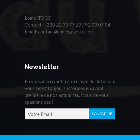
Lomé, TOGO
Contact:
+228 22 33 77 19 / 92 03 07 84
Email:
contact@lomegazette.com
Newsletter
En vous inscrivant à notre liste de diffusion,
vous serez toujours informés en avant
première de nos actualités. Nous ne vous
spamons pas !